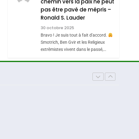
chemin vers la paix ne peut
JUDAISME
pas être pavé de mépris –
8
Maroc : Les Amandes
Ronald S. Lauder
De Tafraout, Le Miel
30 octobre 2025
De Tadla Azilal
Bravo ! Je suis tout à fait d'accord.
DAFINA
MAROC
Smotrich, Ben Gvir et les Religieux
Consacrés Produits
extrêmistes vivent dans le passé,…
Du Terroir