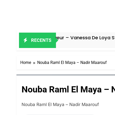
Oeil Ravageur – Vanessa De Loya Stauber
RECENTS
4 Jours Ago
Home
Nouba Raml El Maya – Nadir Maarouf
Nouba Raml El Maya – 
Nouba Raml El Maya – Nadir Maarouf