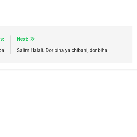
s:
Next:
 Meurtrière Selon Le Rapport D’ADL Contre L’anti
ba
Salim Halali. Dor biha ya chibani, dor biha.
IENTE : POURQUOI JE REVENDIQUE MA JUDAÏTE Par T