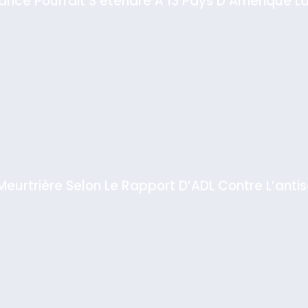
 Meurtrière Selon Le Rapport D’ADL Contre L’anti
IENTE : POURQUOI JE REVENDIQUE MA JUDAÏTE Par T