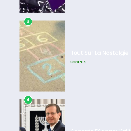
SOUVENIRS
4
Accords D’Isaac: L’all
ISRAÉL
JUDAISME
5