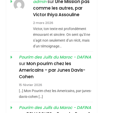
JUDAISME
sur
Une Mission pas
admin
comme les autres, par
8
Maroc : Les Amandes
Victor Ihiya Assouline
De Tafraout, Le Miel
2 mars 2026
De Tadla Azilal
Victor, ton texte est profondément
DAFINA
MAROC
Consacrés Produits
émouvant et sincère. On sent qu’il ne
1
s’agit non seulement d’un récit, mais
Oeil Ravageur –
Du Terroir
d’un témoignage…
Vanessa De Loya
Stauber
Pourim des Juifs du Maroc - DAFINA
CINEMA
ISRAÉL
sur
Mon pourim chez les
2
Americains – par Junes Davis-
«Tu Dis Génocide, Je
Cohen
Dis Guerre»: La
15 février 2026
Nouvelle Chanson De
ISRAÉL
JUDAISME
[…] Mon Pourim chez les Americains, par-junes-
Boy George
3
davis-cohen […]
Tout Sur La Nostalgie
Pourim des Juifs du Maroc - DAFINA
SOUVENIRS