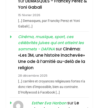
sur
DEMASQUES – Francky Perez &
4
Yoni Gabali
Accords D’Isaac:
roduits Du
15 février 2026
L’alliance Pourrait
[…] Demasques, par Francky Perez et Yoni
S’étendre À 13 Pays
ISRAÉL
JUDAISME
Gabali […]
D’Amérique Latine
5
Cinéma, musique, sport, ces
2025, L’année La Plus
célébrités juives qui ont atteint les
Meurtrière Selon Le
sur
Cinéma:
sommets - DAFINA
Rapport D’ADL
FRANCE
ISRAÉL
«Les 3M, une histoire inachevée»
Contre
Une ode à l’amitié au-delà de la
6
FIÈRE, DIGNE ET
L’antisémitisme
religion
RÉSILIENTE :
28 décembre 2025
POURQUOI JE
ISRAÉL
JUDAISME
[…] carrière et croyances religieuses fortes n’a
REVENDIQUE MA
donc rien d’impossible, bien au contraire.
7
CE QUI NOUS
D’Hollywood à Facebook […]
JUDAÏTE Par Thérèse
MANQUE – Jacques
Zrihen-Dvir
sur
Le
Esther Eva Harbon
Hadida