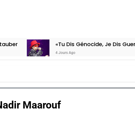
«Tu Dis Génocide, Je Dis Guerre»: La N
4 Jours Ago
Nadir Maarouf