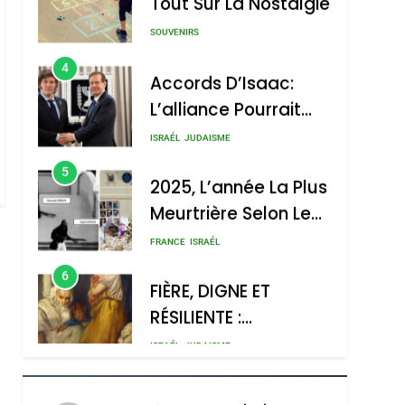
4
Accords D’Isaac:
L’alliance Pourrait
S’étendre À 13 Pays
ISRAÉL
JUDAISME
D’Amérique Latine
5
sémitisme
2025, L’année La Plus
Meurtrière Selon Le
Rapport D’ADL
FRANCE
ISRAÉL
Contre
6
FIÈRE, DIGNE ET
L’antisémitisme
RÉSILIENTE :
POURQUOI JE
ISRAÉL
JUDAISME
REVENDIQUE MA
7
CE QUI NOUS
JUDAÏTE Par Thérèse
hérèse Zrihen-
MANQUE – Jacques
Zrihen-Dvir
Hadida