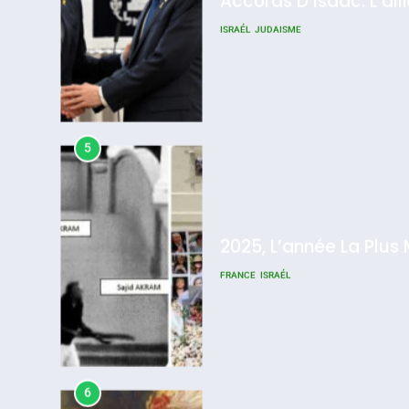
2025, L’année La Plus
FRANCE
ISRAÉL
6
FIÈRE, DIGNE ET RÉSIL
Dvir
ISRAÉL
JUDAISME