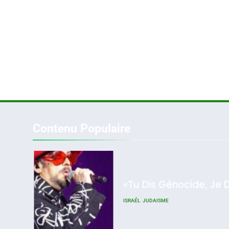
2
«Tu Dis Génocide, Je 
ISRAÉL
JUDAISME
Contenu Populaire
3
Tout Sur La Nostalgie