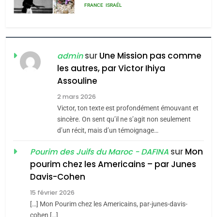
rapport d’ADL contre
FRANCE
ISRAÉL
l’antisémitisme
6
FIÈRE, DIGNE ET RÉSILIENTE :
POURQUOI JE REVENDIQUE
sur
Une Mission pas comme
admin
MA JUDAÏTE par Thérèse
les autres, par Victor Ihiya
ISRAÉL
JUDAISME
Assouline
Zrihen-Dvir
7
2 mars 2026
CE QUI NOUS MANQUE –
Victor, ton texte est profondément émouvant et
Jacques Hadida
sincère. On sent qu’il ne s’agit non seulement
d’un récit, mais d’un témoignage…
JUDAISME
sur
Mon
Pourim des Juifs du Maroc - DAFINA
8
pourim chez les Americains – par Junes
Maroc : Les amandes de
Davis-Cohen
Tafraout, le miel de Tadla
15 février 2026
Azilal consacrés produits
DAFINA
MAROC
[…] Mon Pourim chez les Americains, par-junes-davis-
du terroir
cohen […]