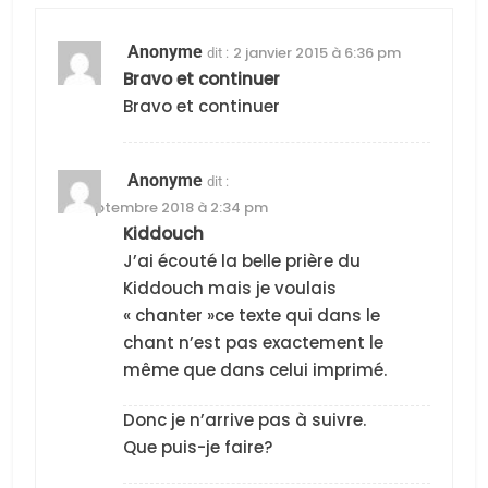
Anonyme
2 janvier 2015 à 6:36 pm
dit :
Bravo et continuer
Bravo et continuer
Anonyme
dit :
23 septembre 2018 à 2:34 pm
Kiddouch
5
2025, l’année la plus
J’ai écouté la belle prière du
meurtrière selon le
Kiddouch mais je voulais
« chanter »ce texte qui dans le
rapport d’ADL contre
FRANCE
ISRAÉL
chant n’est pas exactement le
l’antisémitisme
même que dans celui imprimé.
6
FIÈRE, DIGNE ET RÉSILIENTE :
Donc je n’arrive pas à suivre.
POURQUOI JE REVENDIQUE
Que puis-je faire?
MA JUDAÏTE par Thérèse
ISRAÉL
JUDAISME