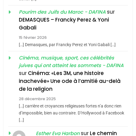
1
Oeil ravageur – Vanessa
sur
Pourim des Juifs du Maroc - DAFINA
De Loya Stauber
DEMASQUES – Francky Perez & Yoni
5
Gabali
CINEMA
ISRAÉL
2025, l’année la plus
15 février 2026
meurtrière selon le rapport
2
[…] Demasques, par Francky Perez et Yoni Gabali […]
«Tu dis génocide, je dis
d’ADL contre
FRANCE
ISRAÉL
guerre»: La nouvelle
Cinéma, musique, sport, ces célébrités
l’antisémitisme
juives qui ont atteint les sommets - DAFINA
chanson de Boy George
6
ISRAÉL
JUDAISME
FIÈRE, DIGNE ET RÉSILIENTE :
sur
Cinéma: «Les 3M, une histoire
inachevée» Une ode à l’amitié au-delà
POURQUOI JE REVENDIQUE
3
de la religion
MA JUDAÏTE par Thérèse
Tout sur la Nostalgie
ISRAÉL
JUDAISME
Zrihen-Dvir
28 décembre 2025
SOUVENIRS
[…] carrière et croyances religieuses fortes n’a donc rien
7
CE QUI NOUS MANQUE –
d’impossible, bien au contraire. D’Hollywood à Facebook
[…]
Jacques Hadida
4
Accords d’Isaac:
sur
Le chemin
JUDAISME
Esther Eva Harbon