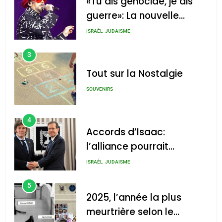
«Tu dis génocide, je dis
guerre»: La nouvelle
chanson de Boy George
ISRAÉL
JUDAISME
3
Tout sur la Nostalgie
SOUVENIRS
4
Accords d’Isaac:
l’alliance pourrait
s’étendre à 13 pays
ISRAÉL
JUDAISME
d’Amérique latine
5
2025, l’année la plus
meurtrière selon le