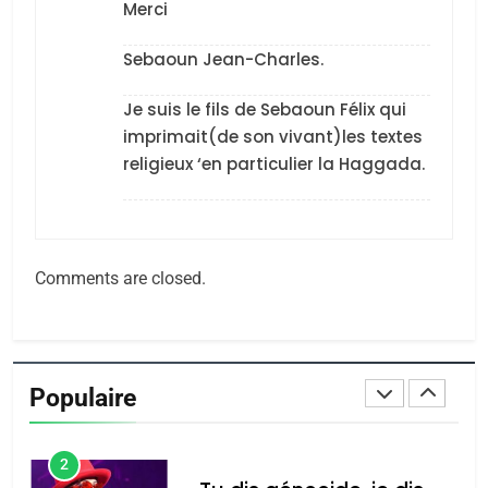
Zrihen-Dvir
Merci
7
CE QUI NOUS MANQUE –
Sebaoun Jean-Charles.
Jacques Hadida
Je suis le fils de Sebaoun Félix qui
JUDAISME
imprimait(de son vivant)les textes
religieux ‘en particulier la Haggada.
8
Maroc : Les amandes de
Tafraout, le miel de Tadla
Azilal consacrés produits
DAFINA
MAROC
Comments are closed.
du terroir
1
Oeil ravageur – Vanessa
De Loya Stauber
Populaire
CINEMA
ISRAÉL
2