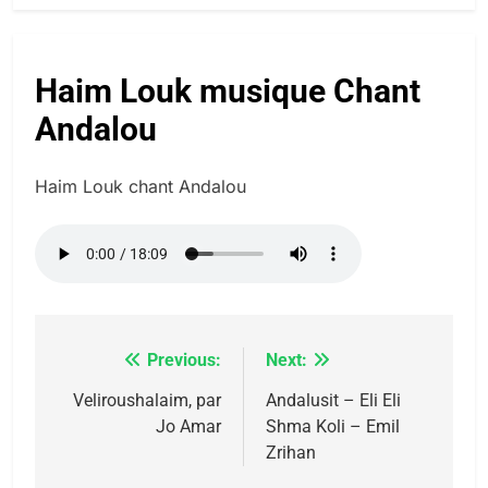
FIÈRE, DIGNE ET RÉSILIENTE :
POURQUOI JE REVENDIQUE
MA JUDAÏTE par Thérèse
Haim Louk musique Chant
ISRAÉL
JUDAISME
Zrihen-Dvir
Andalou
7
CE QUI NOUS MANQUE –
Haim Louk chant Andalou
Jacques Hadida
JUDAISME
8
Maroc : Les amandes de
Tafraout, le miel de Tadla
Previous:
Next:
Navigation
Azilal consacrés produits
DAFINA
MAROC
du terroir
de
Veliroushalaim, par
Andalusit – Eli Eli
Jo Amar
Shma Koli – Emil
1
l’article
Oeil ravageur – Vanessa
Zrihan
De Loya Stauber