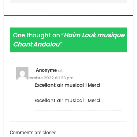
CINEMA
ISRAÉL
2
«Tu dis génocide, je dis
One thought on “
Haim Louk musique
guerre»: La nouvelle
Chant Andalou
”
chanson de Boy George
ISRAÉL
JUDAISME
3
Anonyme
dit :
Tout sur la Nostalgie
29 décembre 2022 à 1:38 pm
Excellant air musical ! Merci
SOUVENIRS
Excellant air musical ! Merci …
4
Accords d’Isaac:
l’alliance pourrait
s’étendre à 13 pays
ISRAÉL
JUDAISME
Comments are closed.