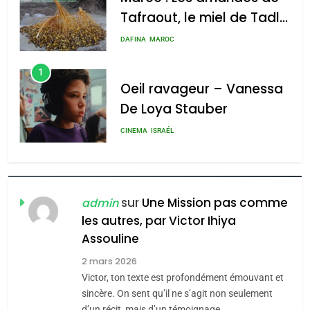
Tafraout, le miel de Tadla
Azilal consacrés produits
DAFINA
MAROC
du terroir
1
Oeil ravageur – Vanessa
De Loya Stauber
5
CINEMA
ISRAÉL
2025, l’année la plus
meurtrière selon le rapport
2
«Tu dis génocide, je dis
d’ADL contre
FRANCE
ISRAÉL
guerre»: La nouvelle
sur
Une Mission pas comme
l’antisémitisme
admin
chanson de Boy George
les autres, par Victor Ihiya
6
ISRAÉL
JUDAISME
FIÈRE, DIGNE ET RÉSILIENTE :
Assouline
POURQUOI JE REVENDIQUE
3
2 mars 2026
MA JUDAÏTE par Thérèse
Victor, ton texte est profondément émouvant et
Tout sur la Nostalgie
ISRAÉL
JUDAISME
Zrihen-Dvir
sincère. On sent qu’il ne s’agit non seulement
SOUVENIRS
d’un récit, mais d’un témoignage…