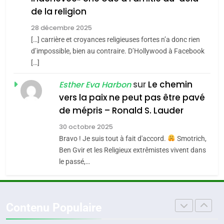
guerre»: La nouvelle
7
CE QUI NOUS MANQUE –
de la religion
chanson de Boy George
ISRAÉL
JUDAISME
Jacques Hadida
28 décembre 2025
[…] carrière et croyances religieuses fortes n’a donc rien
3
JUDAISME
d’impossible, bien au contraire. D’Hollywood à Facebook
Tout sur la Nostalgie
[…]
8
Maroc : Les amandes de
SOUVENIRS
sur
Le chemin
Esther Eva Harbon
Tafraout, le miel de Tadla
vers la paix ne peut pas être pavé
Azilal consacrés produits
4
de mépris – Ronald S. Lauder
DAFINA
MAROC
Accords d’Isaac: l’alliance
du terroir
30 octobre 2025
pourrait s’étendre à 13 pays
Bravo ! Je suis tout à fait d'accord.
Smotrich,
d’Amérique latine
ISRAÉL
JUDAISME
Ben Gvir et les Religieux extrêmistes vivent dans
le passé,…
5
2025, l’année la plus
meurtrière selon le rapport
Contenu Populaire
d’ADL contre
FRANCE
ISRAÉL