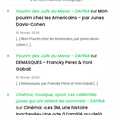
7
CE QUI NOUS MANQUE –
sur
Mon
Pourim des Juifs du Maroc - DAFINA
Jacques Hadida
4
pourim chez les Americains – par Junes
Accords d’Isaac:
JUDAISME
Davis-Cohen
l’alliance pourrait
15 février 2026
s’étendre à 13 pays
8
ISRAÉL
JUDAISME
Maroc : Les amandes de
[…] Mon Pourim chez les Americains, par-junes-davis-
d’Amérique latine
cohen […]
Tafraout, le miel de Tadla
5
2025, l’année la plus
Azilal consacrés produits
sur
Pourim des Juifs du Maroc - DAFINA
DAFINA
MAROC
meurtrière selon le
du terroir
DEMASQUES – Francky Perez & Yoni
rapport d’ADL contre
1
Gabali
FRANCE
ISRAÉL
Oeil ravageur – Vanessa De
l’antisémitisme
15 février 2026
Loya Stauber
6
[…] Demasques, par Francky Perez et Yoni Gabali […]
FIÈRE, DIGNE ET RÉSILIENTE :
CINEMA
ISRAÉL
POURQUOI JE REVENDIQUE
Cinéma, musique, sport, ces célébrités
juives qui ont atteint les sommets - DAFINA
MA JUDAÏTE par Thérèse
2
ISRAÉL
JUDAISME
«Tu dis génocide, je dis
sur
Cinéma: «Les 3M, une histoire
Zrihen-Dvir
inachevée» Une ode à l’amitié au-delà