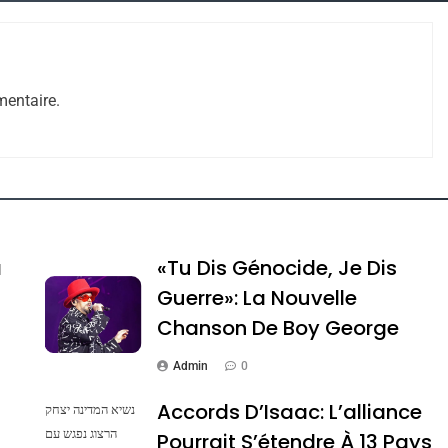
entaire.
e Tafraout, Le Miel De Tadla Azilal Consacrés P
a
«Tu Dis Génocide, Je Dis
Guerre»: La Nouvelle
Chanson De Boy George
Admin
0
Accords D’Isaac: L’alliance
נשיא המדינה יצחק
הרצוג נפגש עם
Pourrait S’étendre À 13 Pays