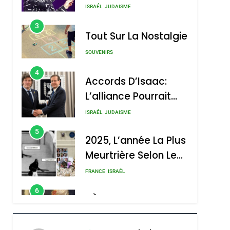
Nouvelle Chanson De
ISRAÉL
JUDAISME
Boy George
3
Tout Sur La Nostalgie
SOUVENIRS
4
Accords D’Isaac:
L’alliance Pourrait
S’étendre À 13 Pays
ISRAÉL
JUDAISME
D’Amérique Latine
5
2025, L’année La Plus
Meurtrière Selon Le
Rapport D’ADL
FRANCE
ISRAÉL
Contre
6
FIÈRE, DIGNE ET
L’antisémitisme
RÉSILIENTE :
POURQUOI JE