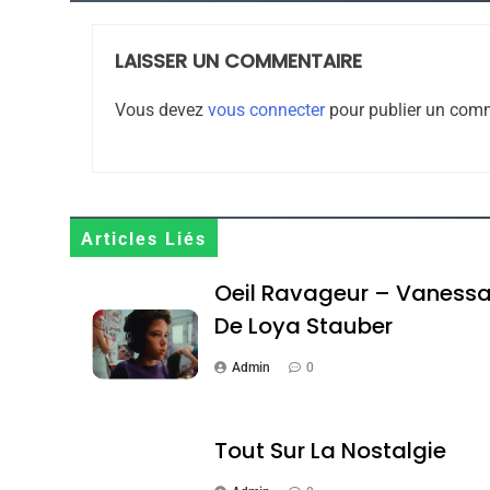
LAISSER UN COMMENTAIRE
8
Vous devez
vous connecter
pour publier un comm
Maroc : Les Amandes D
Terroir
Articles Liés
DAFINA
MAROC
Oeil Ravageur – Vaness
De Loya Stauber
Admin
0
1
Tout Sur La Nostalgie