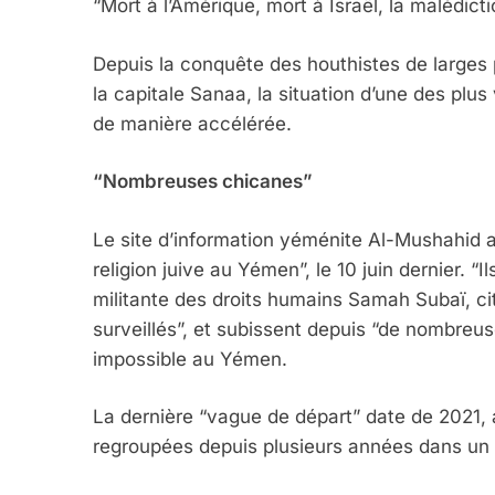
“Mort à l’Amérique, mort à Israël, la malédiction
Depuis la conquête des houthistes de larges
la capitale Sanaa, la situation d’une des pl
de manière accélérée.
“Nombreuses chicanes”
5
Le site d’information yéménite Al-Mushahid a
religion juive au Yémen”, le 10 juin dernier. “I
militante des droits humains Samah Subaï, cité
2025, L’année La Plus
surveillés”, et subissent depuis “de nombreus
FRANCE
ISRAÉL
impossible au Yémen.
La dernière “vague de départ” date de 2021, 
regroupées depuis plusieurs années dans un
6