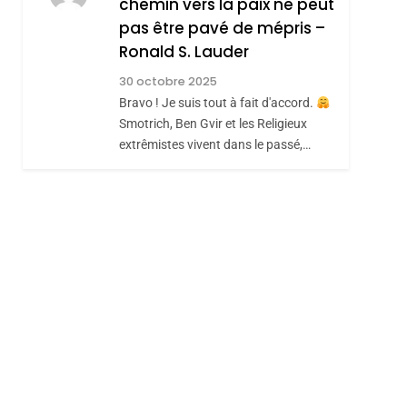
chemin vers la paix ne peut
ISRAÉL
JUDAISME
REVENDIQUE MA
pas être pavé de mépris –
7
CE QUI NOUS
JUDAÏTE Par Thérèse
Ronald S. Lauder
MANQUE – Jacques
Zrihen-Dvir
30 octobre 2025
Hadida
Bravo ! Je suis tout à fait d'accord.
JUDAISME
Smotrich, Ben Gvir et les Religieux
8
extrêmistes vivent dans le passé,…
Maroc : Les Amandes
De Tafraout, Le Miel
De Tadla Azilal
DAFINA
MAROC
Consacrés Produits
sémitisme
Du Terroir