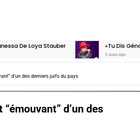
oya Stauber
«Tu Dis Génocide, Je Di
5 Jours Ago
nt” d’un des derniers juifs du pays
t “émouvant” d’un des