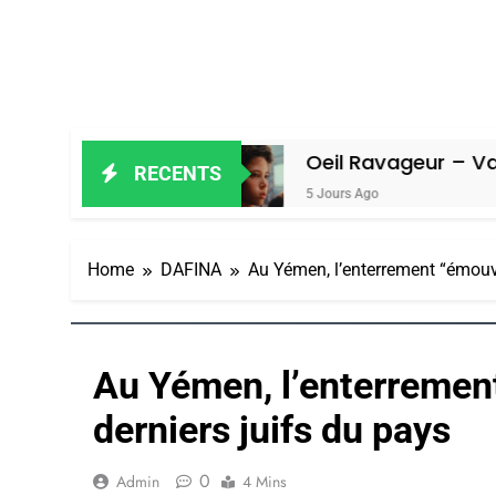
Amiel
Oeil Ravageur – Vanessa De L
RECENTS
5 Jours Ago
Home
DAFINA
Au Yémen, l’enterrement “émouva
Au Yémen, l’enterremen
derniers juifs du pays
0
Admin
4 Mins