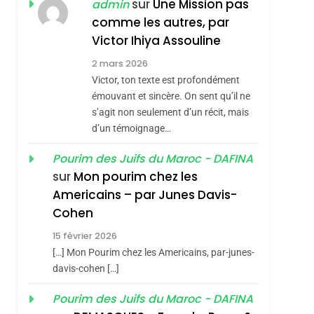
ISRAÉL
JUDAISME
sur
Une Mission pas
admin
REVENDIQUE MA
comme les autres, par
7
CE QUI NOUS
JUDAÏTE Par Thérèse
Victor Ihiya Assouline
MANQUE – Jacques
Zrihen-Dvir
2 mars 2026
Hadida
Victor, ton texte est profondément
JUDAISME
émouvant et sincère. On sent qu’il ne
8
s’agit non seulement d’un récit, mais
Maroc : Les Amandes
d’un témoignage…
De Tafraout, Le Miel
De Tadla Azilal
Pourim des Juifs du Maroc - DAFINA
DAFINA
MAROC
sur
Mon pourim chez les
Consacrés Produits
1
Americains – par Junes Davis-
Oeil Ravageur –
Du Terroir
Cohen
Vanessa De Loya
15 février 2026
Stauber
CINEMA
ISRAÉL
[…] Mon Pourim chez les Americains, par-junes-
2
davis-cohen […]
«Tu Dis Génocide, Je
Pourim des Juifs du Maroc - DAFINA
Dis Guerre»: La