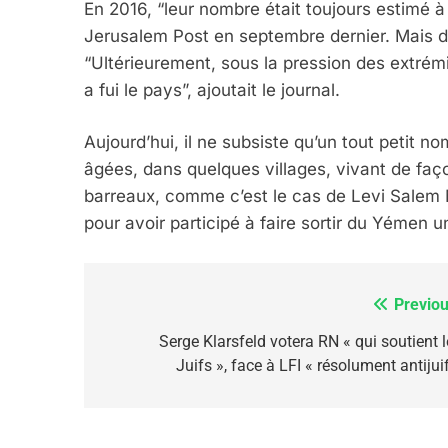
En 2016, “leur nombre était toujours estimé à 
Jerusalem Post en septembre dernier. Mais dè
“Ultérieurement, sous la pression des extrémis
FIÈRE, DIGNE ET RÉSIL
a fui le pays”, ajoutait le journal.
Dvir
Aujourd’hui, il ne subsiste qu’un tout petit 
ISRAÉL
JUDAISME
âgées, dans quelques villages, vivant de faço
barreaux, comme c’est le cas de Levi Salem 
pour avoir participé à faire sortir du Yémen u
7
Previou
Navigation
de
Serge Klarsfeld votera RN « qui soutient l
Juifs », face à LFI « résolument antijui
CE QUI NOUS MANQUE
l’article
JUDAISME