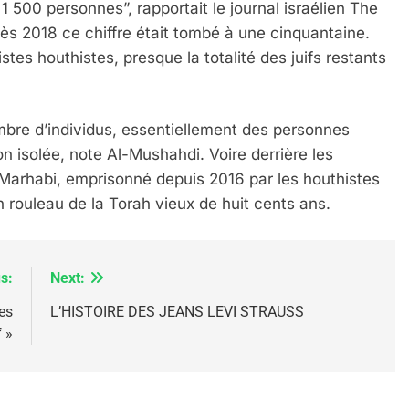
1 500 personnes”, rapportait le journal israélien The
s 2018 ce chiffre était tombé à une cinquantaine.
tes houthistes, presque la totalité des juifs restants
IENTE : POURQUOI JE REVENDIQUE MA JUDAÏTE Par T
nombre d’individus, essentiellement des personnes
n isolée, note Al-Mushahdi. Voire derrière les
Marhabi, emprisonné depuis 2016 par les houthistes
n rouleau de la Torah vieux de huit cents ans.
s:
Next:
es
L’HISTOIRE DES JEANS LEVI STRAUSS
f »
 – Jacques Hadida