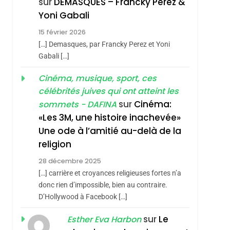
sur
DEMASQUES – Francky Perez &
Nouvelle Chanson De
ISRAÉL
JUDAISME
Yoni Gabali
Boy George
3
15 février 2026
Tout Sur La Nostalgie
[…] Demasques, par Francky Perez et Yoni
SOUVENIRS
Gabali […]
4
Cinéma, musique, sport, ces
Accords D’Isaac:
célébrités juives qui ont atteint les
L’alliance Pourrait
sur
Cinéma:
sommets - DAFINA
S’étendre À 13 Pays
ISRAÉL
JUDAISME
«Les 3M, une histoire inachevée»
D’Amérique Latine
Une ode à l’amitié au-delà de la
5
2025, L’année La Plus
religion
Meurtrière Selon Le
28 décembre 2025
Rapport D’ADL
FRANCE
ISRAÉL
[…] carrière et croyances religieuses fortes n’a
Contre
donc rien d’impossible, bien au contraire.
6
FIÈRE, DIGNE ET
D’Hollywood à Facebook […]
L’antisémitisme
RÉSILIENTE :
sur
Le
Esther Eva Harbon
POURQUOI JE