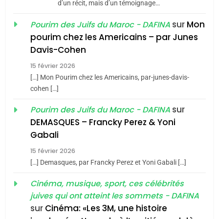
d’un récit, mais d’un témoignage…
JUDAISME
sur
Mon
Pourim des Juifs du Maroc - DAFINA
8
pourim chez les Americains – par Junes
Maroc : Les amandes de
Davis-Cohen
Tafraout, le miel de Tadla
15 février 2026
Azilal consacrés produits
DAFINA
MAROC
[…] Mon Pourim chez les Americains, par-junes-davis-
du terroir
cohen […]
1
Oeil ravageur – Vanessa
sur
Pourim des Juifs du Maroc - DAFINA
De Loya Stauber
DEMASQUES – Francky Perez & Yoni
5
Gabali
CINEMA
ISRAÉL
2025, l’année la plus
15 février 2026
meurtrière selon le rapport
2
[…] Demasques, par Francky Perez et Yoni Gabali […]
«Tu dis génocide, je dis
d’ADL contre
FRANCE
ISRAÉL
guerre»: La nouvelle
Cinéma, musique, sport, ces célébrités
l’antisémitisme
juives qui ont atteint les sommets - DAFINA
chanson de Boy George
6
ISRAÉL
JUDAISME
FIÈRE, DIGNE ET RÉSILIENTE :
sur
Cinéma: «Les 3M, une histoire