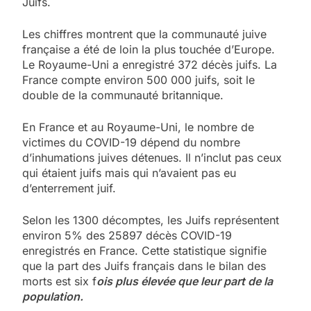
Juifs.
Les chiffres montrent que la communauté juive
française a été de loin la plus touchée d’Europe.
Le Royaume-Uni a enregistré 372 décès juifs. La
France compte environ 500 000 juifs, soit le
double de la communauté britannique.
En France et au Royaume-Uni, le nombre de
victimes du COVID-19 dépend du nombre
d’inhumations juives détenues. Il n’inclut pas ceux
qui étaient juifs mais qui n’avaient pas eu
d’enterrement juif.
Selon les 1300 décomptes, les Juifs représentent
environ 5% des 25897 décès COVID-19
enregistrés en France. Cette statistique signifie
que la part des Juifs français dans le bilan des
5
morts est six f
ois plus élevée que leur part de la
2025, l’année la plus
population.