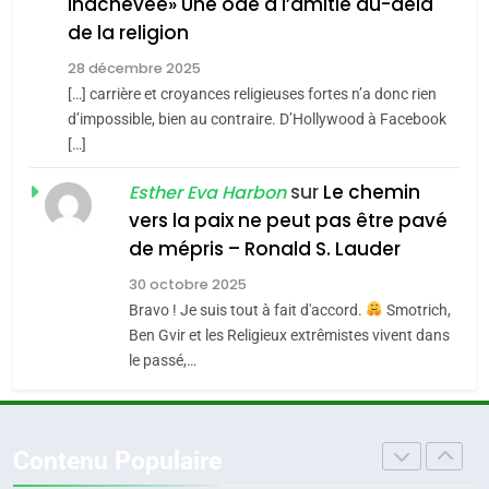
inachevée» Une ode à l’amitié au-delà
POURQUOI JE REVENDIQUE
3
de la religion
MA JUDAÏTE par Thérèse
Tout sur la Nostalgie
ISRAÉL
JUDAISME
Zrihen-Dvir
28 décembre 2025
SOUVENIRS
[…] carrière et croyances religieuses fortes n’a donc rien
7
CE QUI NOUS MANQUE –
d’impossible, bien au contraire. D’Hollywood à Facebook
[…]
Jacques Hadida
4
Accords d’Isaac:
sur
Le chemin
JUDAISME
Esther Eva Harbon
l’alliance pourrait
vers la paix ne peut pas être pavé
s’étendre à 13 pays
8
de mépris – Ronald S. Lauder
ISRAÉL
JUDAISME
Maroc : Les amandes de
d’Amérique latine
30 octobre 2025
Tafraout, le miel de Tadla
5
Bravo ! Je suis tout à fait d'accord.
Smotrich,
2025, l’année la plus
Azilal consacrés produits
DAFINA
MAROC
Ben Gvir et les Religieux extrêmistes vivent dans
meurtrière selon le
du terroir
le passé,…
rapport d’ADL contre
1
FRANCE
ISRAÉL
Oeil ravageur – Vanessa De
l’antisémitisme
Loya Stauber
6
Contenu Populaire
FIÈRE, DIGNE ET RÉSILIENTE :
CINEMA
ISRAÉL