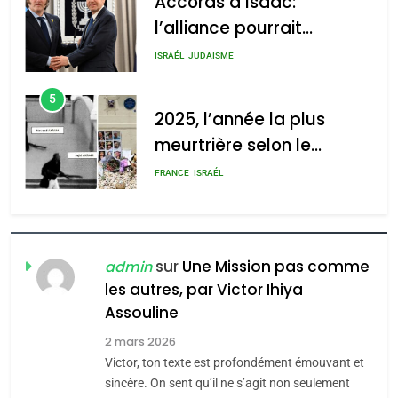
Accords d’Isaac:
l’alliance pourrait
s’étendre à 13 pays
ISRAÉL
JUDAISME
d’Amérique latine
5
2025, l’année la plus
meurtrière selon le
rapport d’ADL contre
FRANCE
ISRAÉL
l’antisémitisme
6
FIÈRE, DIGNE ET RÉSILIENTE :
POURQUOI JE REVENDIQUE
sur
Une Mission pas comme
admin
MA JUDAÏTE par Thérèse
les autres, par Victor Ihiya
ISRAÉL
JUDAISME
Assouline
Zrihen-Dvir
7
2 mars 2026
CE QUI NOUS MANQUE –
Victor, ton texte est profondément émouvant et
Jacques Hadida
sincère. On sent qu’il ne s’agit non seulement