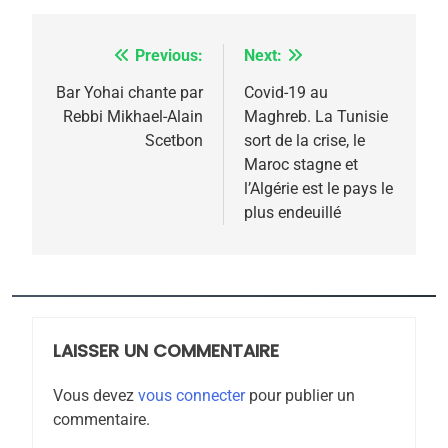
meurtrière selon le
rapport d’ADL contre
FRANCE
ISRAÉL
Previous:
Next:
Navigation
l’antisémitisme
6
de
Bar Yohai chante par
Covid-19 au
FIÈRE, DIGNE ET RÉSILIENTE :
Rebbi Mikhael-Alain
Maghreb. La Tunisie
l’article
POURQUOI JE REVENDIQUE
Scetbon
sort de la crise, le
MA JUDAÏTE par Thérèse
Maroc stagne et
ISRAÉL
JUDAISME
l’Algérie est le pays le
Zrihen-Dvir
plus endeuillé
7
CE QUI NOUS MANQUE –
Jacques Hadida
JUDAISME
LAISSER UN COMMENTAIRE
8
Maroc : Les amandes de
Vous devez
vous connecter
pour publier un
Tafraout, le miel de Tadla
commentaire.
Azilal consacrés produits
DAFINA
MAROC