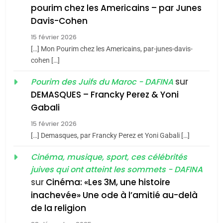
pourim chez les Americains – par Junes
Maroc : Les amandes de
Davis-Cohen
Tafraout, le miel de Tadla
15 février 2026
Azilal consacrés produits
DAFINA
MAROC
[…] Mon Pourim chez les Americains, par-junes-davis-
du terroir
cohen […]
1
Oeil ravageur – Vanessa
sur
Pourim des Juifs du Maroc - DAFINA
De Loya Stauber
DEMASQUES – Francky Perez & Yoni
5
Gabali
CINEMA
ISRAÉL
2025, l’année la plus
15 février 2026
meurtrière selon le rapport
2
[…] Demasques, par Francky Perez et Yoni Gabali […]
«Tu dis génocide, je dis
d’ADL contre
FRANCE
ISRAÉL
guerre»: La nouvelle
Cinéma, musique, sport, ces célébrités
l’antisémitisme
juives qui ont atteint les sommets - DAFINA
chanson de Boy George
6
ISRAÉL
JUDAISME
FIÈRE, DIGNE ET RÉSILIENTE :
sur
Cinéma: «Les 3M, une histoire
inachevée» Une ode à l’amitié au-delà
POURQUOI JE REVENDIQUE
3
de la religion
MA JUDAÏTE par Thérèse
Tout sur la Nostalgie
ISRAÉL
JUDAISME