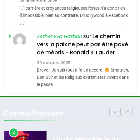
Zrihen-Dvir
28 décembre 2025
SOUVENIRS
[…] carrière et croyances religieuses fortes n’a donc rien
7
CE QUI NOUS MANQUE –
d’impossible, bien au contraire. D’Hollywood à Facebook
[…]
Jacques Hadida
4
Accords d’Isaac:
sur
Le chemin
JUDAISME
Esther Eva Harbon
l’alliance pourrait
vers la paix ne peut pas être pavé
s’étendre à 13 pays
8
de mépris – Ronald S. Lauder
ISRAÉL
JUDAISME
Maroc : Les amandes de
d’Amérique latine
30 octobre 2025
Tafraout, le miel de Tadla
5
Bravo ! Je suis tout à fait d'accord.
Smotrich,
2025, l’année la plus
Azilal consacrés produits
DAFINA
MAROC
Ben Gvir et les Religieux extrêmistes vivent dans
meurtrière selon le
du terroir
le passé,…
rapport d’ADL contre
1
FRANCE
ISRAÉL
Oeil ravageur – Vanessa De
l’antisémitisme
Loya Stauber
6
Contenu Populaire
FIÈRE, DIGNE ET RÉSILIENTE :
CINEMA
ISRAÉL
POURQUOI JE REVENDIQUE
MA JUDAÏTE par Thérèse
2
ISRAÉL
JUDAISME
«Tu dis génocide, je dis