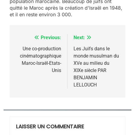
population marocaine. Beaucoup de juifs ont
quitté le Maroc après la création d'Israël en 1948,
et il en reste environ 3 000.
Previous:
Next:
Navigation
de
Une co-production
Les Juifs dans le
cinématographique
monde musulman du
l’article
Maroc-Israël-Etats-
XVe au milieu du
Unis
XIXe siècle PAR
BENJAMIN
LELLOUCH
5
2025, l’année la plus
meurtrière selon le
rapport d’ADL contre
LAISSER UN COMMENTAIRE
FRANCE
ISRAÉL