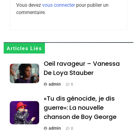
l’antisémitisme
Vous devez
vous connecter
pour publier un
6
commentaire.
FIÈRE, DIGNE ET RÉSILIENTE :
POURQUOI JE REVENDIQUE
MA JUDAÏTE par Thérèse
ISRAÉL
JUDAISME
Zrihen-Dvir
7
Articles Liés
CE QUI NOUS MANQUE –
Oeil ravageur – Vanessa
Jacques Hadida
De Loya Stauber
JUDAISME
admin
0
8
Maroc : Les amandes de
«Tu dis génocide, je dis
Tafraout, le miel de Tadla
guerre»: La nouvelle
Azilal consacrés produits
DAFINA
MAROC
chanson de Boy George
du terroir
1
admin
0
Oeil ravageur – Vanessa