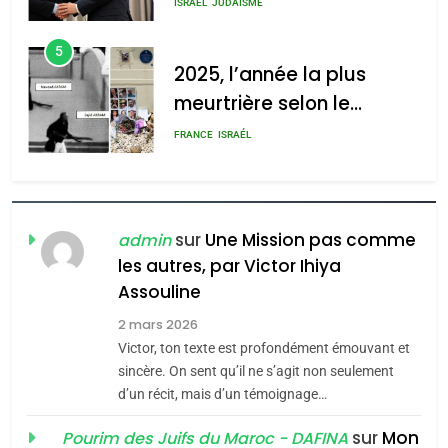
s’étendre à 13 pays
meurtrière selon le rapport
ISRAÉL
JUDAISME
d’Amérique latine
d’ADL contre
5
l’antisémitisme
2025, l’année la plus
meurtrière selon le
admin
0
rapport d’ADL contre
FRANCE
ISRAÉL
l’antisémitisme
6
FIÈRE, DIGNE ET RÉSILIENTE :
POURQUOI JE REVENDIQUE
sur
Une Mission pas comme
admin
MA JUDAÏTE par Thérèse
les autres, par Victor Ihiya
ISRAÉL
JUDAISME
Assouline
Zrihen-Dvir
7
2 mars 2026
CE QUI NOUS MANQUE –
Victor, ton texte est profondément émouvant et
Jacques Hadida
sincère. On sent qu’il ne s’agit non seulement
d’un récit, mais d’un témoignage…
JUDAISME
sur
Mon
Pourim des Juifs du Maroc - DAFINA
8