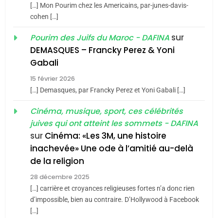
[…] Mon Pourim chez les Americains, par-junes-davis-
du terroir
cohen […]
1
Oeil ravageur – Vanessa
sur
Pourim des Juifs du Maroc - DAFINA
De Loya Stauber
DEMASQUES – Francky Perez & Yoni
5
Gabali
CINEMA
ISRAÉL
2025, l’année la plus
15 février 2026
meurtrière selon le rapport
2
[…] Demasques, par Francky Perez et Yoni Gabali […]
«Tu dis génocide, je dis
d’ADL contre
FRANCE
ISRAÉL
guerre»: La nouvelle
Cinéma, musique, sport, ces célébrités
l’antisémitisme
juives qui ont atteint les sommets - DAFINA
chanson de Boy George
6
ISRAÉL
JUDAISME
FIÈRE, DIGNE ET RÉSILIENTE :
sur
Cinéma: «Les 3M, une histoire
inachevée» Une ode à l’amitié au-delà
POURQUOI JE REVENDIQUE
3
de la religion
MA JUDAÏTE par Thérèse
Tout sur la Nostalgie
ISRAÉL
JUDAISME
Zrihen-Dvir
28 décembre 2025
SOUVENIRS
[…] carrière et croyances religieuses fortes n’a donc rien
7
CE QUI NOUS MANQUE –
d’impossible, bien au contraire. D’Hollywood à Facebook
[…]
Jacques Hadida
4