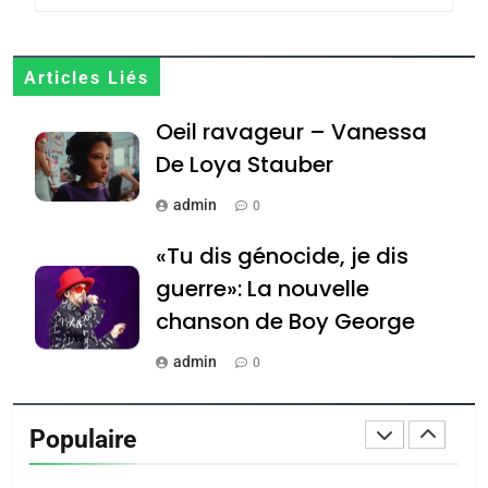
MA JUDAÏTE par Thérèse
ISRAÉL
JUDAISME
Zrihen-Dvir
7
Articles Liés
CE QUI NOUS MANQUE –
Oeil ravageur – Vanessa
Jacques Hadida
De Loya Stauber
JUDAISME
admin
0
8
Maroc : Les amandes de
«Tu dis génocide, je dis
Tafraout, le miel de Tadla
guerre»: La nouvelle
Azilal consacrés produits
DAFINA
MAROC
chanson de Boy George
du terroir
1
admin
0
Oeil ravageur – Vanessa
Tout sur la Nostalgie
De Loya Stauber
Populaire
admin
CINEMA
ISRAÉL
0