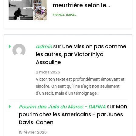
meurtrière selon le
admin
0
rapport d’ADL contre
FRANCE
ISRAÉL
l’antisémitisme
6
FIÈRE, DIGNE ET RÉSILIENTE :
POURQUOI JE REVENDIQUE
sur
Une Mission pas comme
admin
MA JUDAÏTE par Thérèse
les autres, par Victor Ihiya
ISRAÉL
JUDAISME
Assouline
Zrihen-Dvir
7
2 mars 2026
CE QUI NOUS MANQUE –
Victor, ton texte est profondément émouvant et
Jacques Hadida
sincère. On sent qu’il ne s’agit non seulement
d’un récit, mais d’un témoignage…
JUDAISME
sur
Mon
Pourim des Juifs du Maroc - DAFINA
8
pourim chez les Americains – par Junes
Maroc : Les amandes de
Davis-Cohen
Tafraout, le miel de Tadla
15 février 2026
Azilal consacrés produits
DAFINA
MAROC