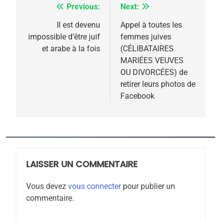
Previous:
Next:
Navigation
de
Il est devenu
Appel à toutes les
impossible d’être juif
femmes juives
l’article
et arabe à la fois
(CÉLIBATAIRES
MARIÉES VEUVES
OU DIVORCÉES) de
retirer leurs photos de
Facebook
5
2025, l’année la plus
meurtrière selon le
rapport d’ADL contre
LAISSER UN COMMENTAIRE
FRANCE
ISRAÉL
l’antisémitisme
Vous devez
vous connecter
pour publier un
6
commentaire.
FIÈRE, DIGNE ET RÉSILIENTE :
POURQUOI JE REVENDIQUE