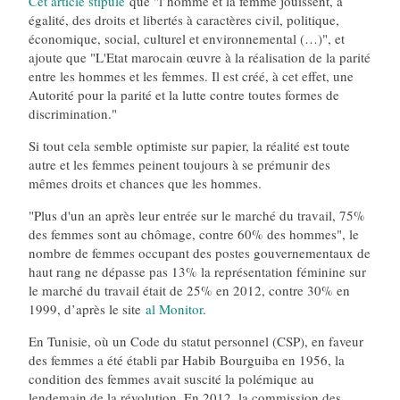
Cet article stipule
que "l’homme et la femme jouissent, à
égalité, des droits et libertés à caractères civil, politique,
économique, social, culturel et environnemental (…)", et
ajoute que "L'Etat marocain œuvre à la réalisation de la parité
entre les hommes et les femmes. Il est créé, à cet effet, une
Autorité pour la parité et la lutte contre toutes formes de
discrimination."
Si tout cela semble optimiste sur papier, la réalité est toute
autre et les femmes peinent toujours à se prémunir des
mêmes droits et chances que les hommes.
"Plus d'un an après leur entrée sur le marché du travail, 75%
des femmes sont au chômage, contre 60% des hommes", le
nombre de femmes occupant des postes gouvernementaux de
haut rang ne dépasse pas 13% la représentation féminine sur
le marché du travail était de 25% en 2012, contre 30% en
1999, d’après le site
al Monitor
.
En Tunisie, où un Code du statut personnel (CSP), en faveur
des femmes a été établi par Habib Bourguiba en 1956, la
condition des femmes avait suscité la polémique au
lendemain de la révolution. En 2012, la commission des