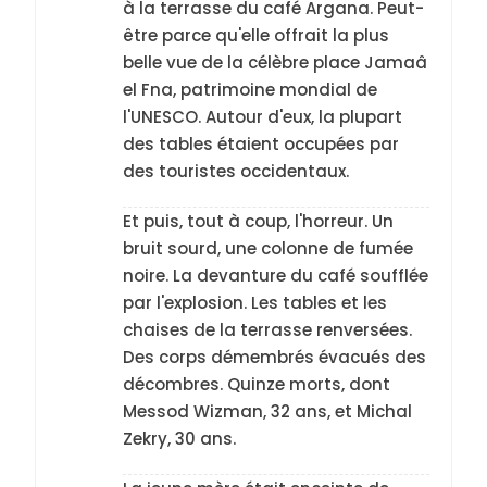
à la terrasse du café Argana. Peut-
être parce qu'elle offrait la plus
belle vue de la célèbre place Jamaâ
el Fna, patrimoine mondial de
l'UNESCO. Autour d'eux, la plupart
des tables étaient occupées par
des touristes occidentaux.
Et puis, tout à coup, l'horreur. Un
5
2025, l’année la plus
bruit sourd, une colonne de fumée
meurtrière selon le
noire. La devanture du café soufflée
par l'explosion. Les tables et les
rapport d’ADL contre
FRANCE
ISRAÉL
chaises de la terrasse renversées.
l’antisémitisme
Des corps démembrés évacués des
6
décombres. Quinze morts, dont
FIÈRE, DIGNE ET RÉSILIENTE :
Messod Wizman, 32 ans, et Michal
POURQUOI JE REVENDIQUE
Zekry, 30 ans.
MA JUDAÏTE par Thérèse
ISRAÉL
JUDAISME
Zrihen-Dvir