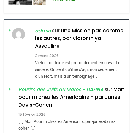
l’antisémitisme
6
FIÈRE, DIGNE ET RÉSILIENTE :
POURQUOI JE REVENDIQUE
sur
Une Mission pas comme
admin
MA JUDAÏTE par Thérèse
les autres, par Victor Ihiya
ISRAÉL
JUDAISME
Assouline
Zrihen-Dvir
7
2 mars 2026
CE QUI NOUS MANQUE –
Victor, ton texte est profondément émouvant et
Jacques Hadida
sincère. On sent qu’il ne s’agit non seulement
d’un récit, mais d’un témoignage…
JUDAISME
sur
Mon
Pourim des Juifs du Maroc - DAFINA
8
pourim chez les Americains – par Junes
Maroc : Les amandes de
Davis-Cohen
Tafraout, le miel de Tadla
15 février 2026
Azilal consacrés produits
DAFINA
MAROC
[…] Mon Pourim chez les Americains, par-junes-davis-
du terroir
cohen […]
1