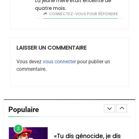
La jeune mère était enceinte de
7
quatre mois.
CE QUI NOUS MANQUE –
CONNECTEZ-VOUS POUR RÉPONDRE
Jacques Hadida
JUDAISME
LAISSER UN COMMENTAIRE
8
Maroc : Les amandes de
Vous devez
vous connecter
pour publier un
Tafraout, le miel de Tadla
commentaire.
Azilal consacrés produits
DAFINA
MAROC
du terroir
1
Oeil ravageur – Vanessa
De Loya Stauber
Populaire
CINEMA
ISRAÉL
2
«Tu dis génocide, je dis