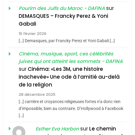
Oeil ravageur – Vanessa
sur
Pourim des Juifs du Maroc - DAFINA
De Loya Stauber
DEMASQUES – Francky Perez & Yoni
5
Gabali
CINEMA
ISRAÉL
2025, l’année la plus
15 février 2026
meurtrière selon le rapport
2
[…] Demasques, par Francky Perez et Yoni Gabali […]
«Tu dis génocide, je dis
d’ADL contre
FRANCE
ISRAÉL
guerre»: La nouvelle
Cinéma, musique, sport, ces célébrités
l’antisémitisme
juives qui ont atteint les sommets - DAFINA
chanson de Boy George
6
ISRAÉL
JUDAISME
FIÈRE, DIGNE ET RÉSILIENTE :
sur
Cinéma: «Les 3M, une histoire
inachevée» Une ode à l’amitié au-delà
POURQUOI JE REVENDIQUE
3
de la religion
MA JUDAÏTE par Thérèse
Tout sur la Nostalgie
ISRAÉL
JUDAISME
Zrihen-Dvir
28 décembre 2025
SOUVENIRS
[…] carrière et croyances religieuses fortes n’a donc rien
7
CE QUI NOUS MANQUE –
d’impossible, bien au contraire. D’Hollywood à Facebook
[…]
Jacques Hadida
4
Accords d’Isaac:
sur
Le chemin
JUDAISME
Esther Eva Harbon
l’alliance pourrait