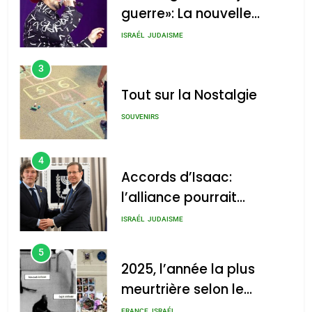
guerre»: La nouvelle
chanson de Boy George
ISRAÉL
JUDAISME
3
Tout sur la Nostalgie
SOUVENIRS
4
Accords d’Isaac:
l’alliance pourrait
s’étendre à 13 pays
ISRAÉL
JUDAISME
d’Amérique latine
5
2025, l’année la plus
meurtrière selon le
rapport d’ADL contre
FRANCE
ISRAÉL