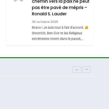
chemin vers la paix ne peut
ISRAÉL
JUDAISME
REVENDIQUE MA
pas être pavé de mépris –
7
CE QUI NOUS
JUDAÏTE Par Thérèse
Ronald S. Lauder
MANQUE – Jacques
Zrihen-Dvir
30 octobre 2025
Hadida
Bravo ! Je suis tout à fait d'accord.
JUDAISME
Smotrich, Ben Gvir et les Religieux
8
extrêmistes vivent dans le passé,…
Maroc : Les Amandes
De Tafraout, Le Miel
De Tadla Azilal
DAFINA
MAROC
Consacrés Produits
Du Terroir