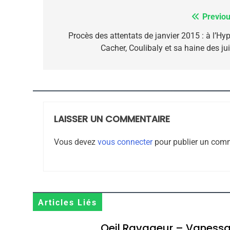
Previou
Navigation
de
Procès des attentats de janvier 2015 : à l’Hyp
Cacher, Coulibaly et sa haine des jui
CE QUI NOUS MANQUE
l’article
JUDAISME
LAISSER UN COMMENTAIRE
8
Vous devez
vous connecter
pour publier un comm
Maroc : Les Amandes D
Terroir
Articles Liés
DAFINA
MAROC
Oeil Ravageur – Vaness