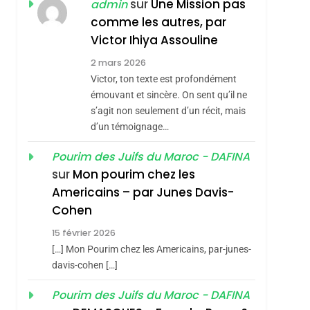
ISRAÉL
JUDAISME
sur
Une Mission pas
admin
sémitisme
REVENDIQUE MA
comme les autres, par
7
CE QUI NOUS
JUDAÏTE Par Thérèse
Victor Ihiya Assouline
MANQUE – Jacques
Zrihen-Dvir
2 mars 2026
Hadida
Victor, ton texte est profondément
JUDAISME
émouvant et sincère. On sent qu’il ne
8
s’agit non seulement d’un récit, mais
Maroc : Les Amandes
d’un témoignage…
De Tafraout, Le Miel
De Tadla Azilal
Pourim des Juifs du Maroc - DAFINA
DAFINA
MAROC
sur
Mon pourim chez les
Consacrés Produits
hérèse Zrihen-
1
Americains – par Junes Davis-
Oeil Ravageur –
Du Terroir
Cohen
Vanessa De Loya
15 février 2026
Stauber
CINEMA
ISRAÉL
[…] Mon Pourim chez les Americains, par-junes-
2
davis-cohen […]
«Tu Dis Génocide, Je
Pourim des Juifs du Maroc - DAFINA
Dis Guerre»: La