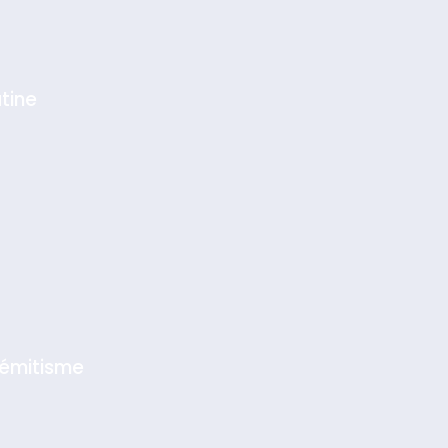
tine
sémitisme