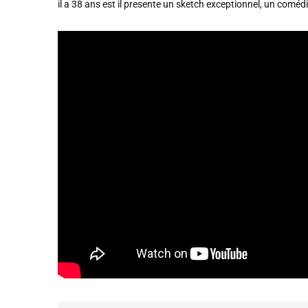
il a 38 ans est il presente un sketch exceptionnel, un coméd
2025, L’année La Plus
FRANCE
ISRAÉL
6
FIÈRE, DIGNE ET RÉSIL
Dvir
ISRAÉL
JUDAISME
7