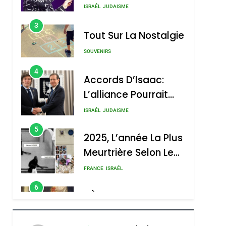
Nouvelle Chanson De
ISRAÉL
JUDAISME
Boy George
3
Tout Sur La Nostalgie
SOUVENIRS
4
Accords D’Isaac:
L’alliance Pourrait
S’étendre À 13 Pays
ISRAÉL
JUDAISME
D’Amérique Latine
5
2025, L’année La Plus
Meurtrière Selon Le
Rapport D’ADL
FRANCE
ISRAÉL
Contre
6
FIÈRE, DIGNE ET
L’antisémitisme
RÉSILIENTE :
POURQUOI JE