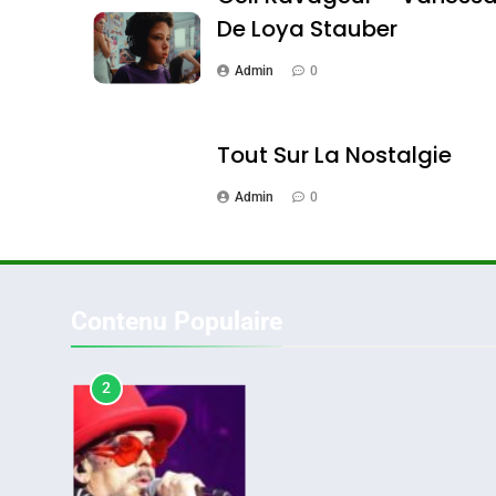
De Loya Stauber
Admin
0
1
Tout Sur La Nostalgie
Admin
0
Oeil Ravageur – Vane
CINEMA
ISRAÉL
Contenu Populaire
2