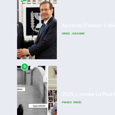
Accords D’Isaac: L’all
ISRAÉL
JUDAISME
5
2025, L’année La Plus
FRANCE
ISRAÉL