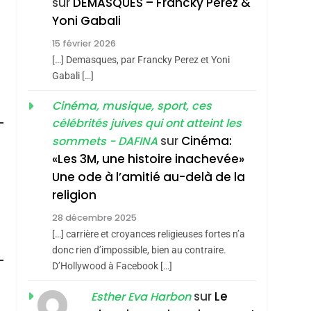
sur
DEMASQUES – Francky Perez &
Nouvelle Chanson De
ISRAÉL
JUDAISME
Yoni Gabali
Boy George
3
15 février 2026
Tout Sur La Nostalgie
[…] Demasques, par Francky Perez et Yoni
SOUVENIRS
Gabali […]
4
Cinéma, musique, sport, ces
Accords D’Isaac:
célébrités juives qui ont atteint les
L’alliance Pourrait
sur
Cinéma:
sommets - DAFINA
S’étendre À 13 Pays
ISRAÉL
JUDAISME
«Les 3M, une histoire inachevée»
D’Amérique Latine
Une ode à l’amitié au-delà de la
5
2025, L’année La Plus
religion
Meurtrière Selon Le
28 décembre 2025
Rapport D’ADL
FRANCE
ISRAÉL
[…] carrière et croyances religieuses fortes n’a
roduits Du
Contre
donc rien d’impossible, bien au contraire.
6
FIÈRE, DIGNE ET
D’Hollywood à Facebook […]
L’antisémitisme
RÉSILIENTE :
sur
Le
Esther Eva Harbon
POURQUOI JE