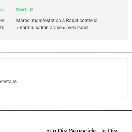
s:
Next:
er
Maroc: manifestation à Rabat contre la
fs
« normalisation arabe » avec Israël
 – Jacques Hadida
entaire.
e Tafraout, Le Miel De Tadla Azilal Consacrés P
a
«Tu Dis Génocide, Je Dis