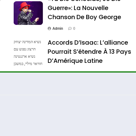
Guerre»: La Nouvelle
Chanson De Boy George
Admin
0
Accords D’Isaac: L’alliance
נשיא המדינה יצחק
הרצוג נפגש עם
Pourrait S’étendre À 13 Pays
נשיא ארגנטינה
ssa De Loya Stauber
D’Amérique Latine
חוויאר מיליי, במשכן
הנשיא בירושלים.
Admin
0
צילום: חיים צח /
לע"מ Photos By
: Haim Zach /
GPO