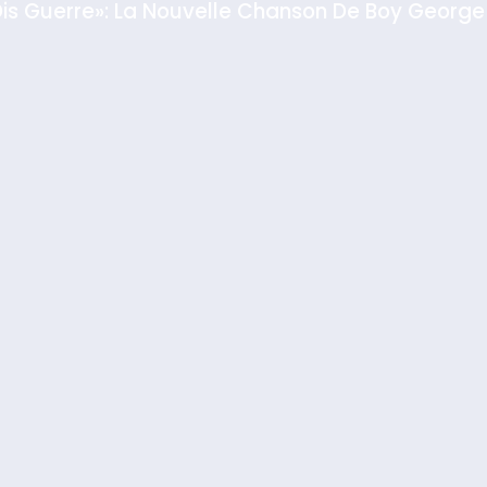
Dis Guerre»: La Nouvelle Chanson De Boy George
rt