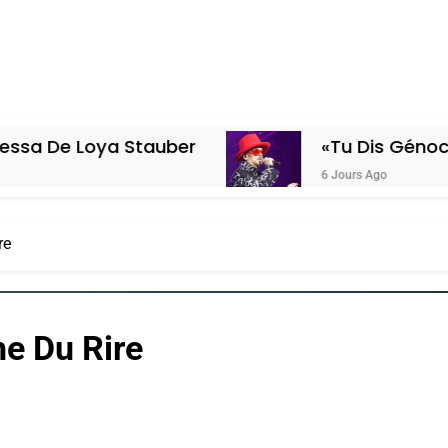
 Loya Stauber
«Tu Dis Génocide, Je 
6 Jours Ago
re
he Du Rire