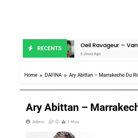
in Amiel
Oeil Ravageur – Vanessa De
RECENTS
6 Jours Ago
Home
DAFINA
Ary Abittan – Marrakeche Du Ri
Ary Abittan – Marrakec
0
Admin
1 Mins