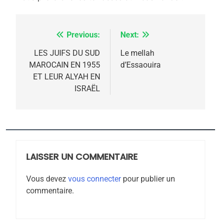
Previous:
Next:
Navigation
de
LES JUIFS DU SUD
Le mellah
MAROCAIN EN 1955
d’Essaouira
5
l’article
2025, l’année la plus
ET LEUR ALYAH EN
ISRAËL
meurtrière selon le
rapport d’ADL contre
FRANCE
ISRAÉL
l’antisémitisme
6
FIÈRE, DIGNE ET RÉSILIENTE :
POURQUOI JE REVENDIQUE
LAISSER UN COMMENTAIRE
MA JUDAÏTE par Thérèse
ISRAÉL
JUDAISME
Vous devez
vous connecter
pour publier un
Zrihen-Dvir
commentaire.
7
CE QUI NOUS MANQUE –