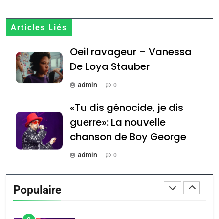
Jacques Hadida
JUDAISME
Articles Liés
8
Maroc : Les amandes de
Oeil ravageur – Vanessa
Tafraout, le miel de Tadla
De Loya Stauber
Azilal consacrés produits
DAFINA
MAROC
admin
0
du terroir
1
«Tu dis génocide, je dis
Oeil ravageur – Vanessa
guerre»: La nouvelle
De Loya Stauber
chanson de Boy George
CINEMA
ISRAÉL
admin
0
2
Tout sur la Nostalgie
«Tu dis génocide, je dis
Populaire
guerre»: La nouvelle
admin
0
chanson de Boy George
ISRAÉL
JUDAISME