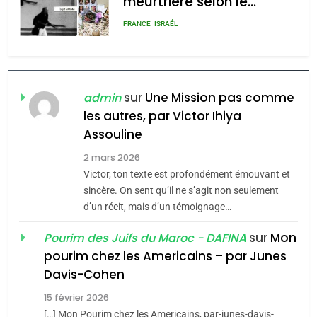
admin
0
POURQUOI JE REVENDIQUE
MA JUDAÏTE par Thérèse
ISRAÉL
JUDAISME
Zrihen-Dvir
7
CE QUI NOUS MANQUE –
sur
Une Mission pas comme
admin
Jacques Hadida
les autres, par Victor Ihiya
Assouline
JUDAISME
2 mars 2026
8
Victor, ton texte est profondément émouvant et
Maroc : Les amandes de
sincère. On sent qu’il ne s’agit non seulement
Tafraout, le miel de Tadla
d’un récit, mais d’un témoignage…
Azilal consacrés produits
DAFINA
MAROC
sur
Mon
Pourim des Juifs du Maroc - DAFINA
du terroir
pourim chez les Americains – par Junes
1
Davis-Cohen
Oeil ravageur – Vanessa
De Loya Stauber
15 février 2026
[…] Mon Pourim chez les Americains, par-junes-davis-