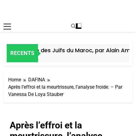
Histoire des Juifs du Maroc, par Alain Amiel
RECENTS
5 Jours Ago
Home
DAFINA
Après l’effroi et la meurtrissure, l’analyse froide. – Par
Vanessa De Loya Stauber
Après l’effroi et la
meurtrissure, l’analyse