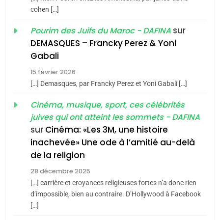
CINEMA
ISRAÉL
cohen […]
5
2
sur
Pourim des Juifs du Maroc - DAFINA
2025, l’année la plus
«Tu dis génocide, je dis
DEMASQUES – Francky Perez & Yoni
meurtrière selon le rapport
guerre»: La nouvelle
Gabali
d’ADL contre
FRANCE
ISRAÉL
chanson de Boy George
ISRAÉL
JUDAISME
15 février 2026
l’antisémitisme
[…] Demasques, par Francky Perez et Yoni Gabali […]
6
3
FIÈRE, DIGNE ET RÉSILIENTE :
Cinéma, musique, sport, ces célébrités
Tout sur la Nostalgie
POURQUOI JE REVENDIQUE
juives qui ont atteint les sommets - DAFINA
MA JUDAÏTE par Thérèse
SOUVENIRS
ISRAÉL
JUDAISME
sur
Cinéma: «Les 3M, une histoire
Zrihen-Dvir
inachevée» Une ode à l’amitié au-delà
7
de la religion
4
CE QUI NOUS MANQUE –
Accords d’Isaac:
28 décembre 2025
Jacques Hadida
l’alliance pourrait
[…] carrière et croyances religieuses fortes n’a donc rien
JUDAISME
d’impossible, bien au contraire. D’Hollywood à Facebook
s’étendre à 13 pays
ISRAÉL
JUDAISME
[…]
d’Amérique latine
8