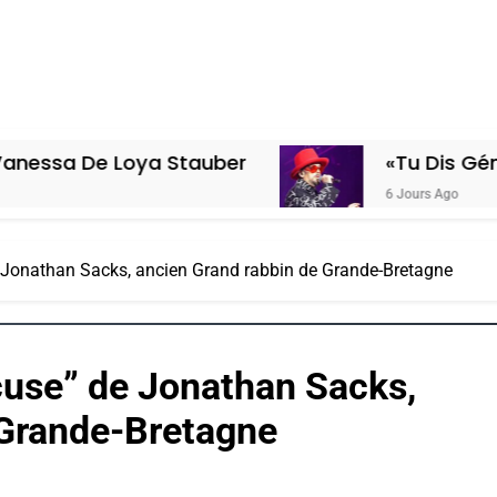
Loya Stauber
«Tu Dis Génocide, Je D
6 Jours Ago
e Jonathan Sacks, ancien Grand rabbin de Grande-Bretagne
cuse” de Jonathan Sacks,
 Grande-Bretagne