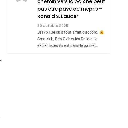
chemin vers la paix ne peut
ISRAÉL
JUDAISME
REVENDIQUE MA
pas être pavé de mépris –
7
CE QUI NOUS
JUDAÏTE Par Thérèse
Ronald S. Lauder
MANQUE – Jacques
Zrihen-Dvir
30 octobre 2025
Hadida
Bravo ! Je suis tout à fait d'accord.
JUDAISME
Smotrich, Ben Gvir et les Religieux
8
extrêmistes vivent dans le passé,…
Maroc : Les Amandes
De Tafraout, Le Miel
De Tadla Azilal
DAFINA
MAROC
Consacrés Produits
Du Terroir
roduits Du