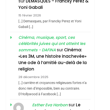
sur
DEMASQUES – Francky Perez &
Nouvelle Chanson De
ISRAÉL
JUDAISME
Yoni Gabali
Boy George
sémitisme
3
15 février 2026
Tout Sur La Nostalgie
[…] Demasques, par Francky Perez et Yoni
SOUVENIRS
Gabali […]
4
Cinéma, musique, sport, ces
Accords D’Isaac:
célébrités juives qui ont atteint les
L’alliance Pourrait
sur
Cinéma:
sommets - DAFINA
S’étendre À 13 Pays
ISRAÉL
JUDAISME
«Les 3M, une histoire inachevée»
D’Amérique Latine
Une ode à l’amitié au-delà de la
5
2025, L’année La Plus
religion
hérèse Zrihen-
Meurtrière Selon Le
28 décembre 2025
Rapport D’ADL
FRANCE
ISRAÉL
[…] carrière et croyances religieuses fortes n’a
Contre
donc rien d’impossible, bien au contraire.
6
FIÈRE, DIGNE ET
D’Hollywood à Facebook […]
L’antisémitisme
RÉSILIENTE :
sur
Le
Esther Eva Harbon
POURQUOI JE