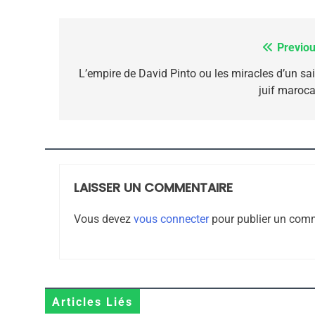
7
Previou
Navigation
de
L’empire de David Pinto ou les miracles d’un sai
juif maroca
CE QUI NOUS MANQUE
l’article
JUDAISME
LAISSER UN COMMENTAIRE
8
Vous devez
vous connecter
pour publier un comm
Maroc : Les Amandes D
Terroir
Articles Liés