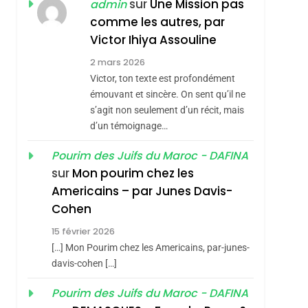
ISRAÉL
JUDAISME
sur
Une Mission pas
admin
REVENDIQUE MA
comme les autres, par
7
CE QUI NOUS
JUDAÏTE Par Thérèse
Victor Ihiya Assouline
MANQUE – Jacques
Zrihen-Dvir
2 mars 2026
Hadida
Victor, ton texte est profondément
JUDAISME
émouvant et sincère. On sent qu’il ne
8
s’agit non seulement d’un récit, mais
Maroc : Les Amandes
d’un témoignage…
De Tafraout, Le Miel
De Tadla Azilal
Pourim des Juifs du Maroc - DAFINA
DAFINA
MAROC
sur
Mon pourim chez les
Consacrés Produits
1
Americains – par Junes Davis-
Oeil Ravageur –
Du Terroir
Cohen
Vanessa De Loya
15 février 2026
Stauber
CINEMA
ISRAÉL
[…] Mon Pourim chez les Americains, par-junes-
2
davis-cohen […]
«Tu Dis Génocide, Je
Pourim des Juifs du Maroc - DAFINA
Dis Guerre»: La