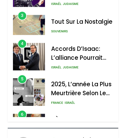
Nouvelle Chanson De
ISRAÉL
JUDAISME
Boy George
3
Tout Sur La Nostalgie
SOUVENIRS
4
Accords D’Isaac:
L’alliance Pourrait
S’étendre À 13 Pays
ISRAÉL
JUDAISME
D’Amérique Latine
5
2025, L’année La Plus
Meurtrière Selon Le
Rapport D’ADL
FRANCE
ISRAÉL
Contre
6
FIÈRE, DIGNE ET
L’antisémitisme
RÉSILIENTE :
POURQUOI JE