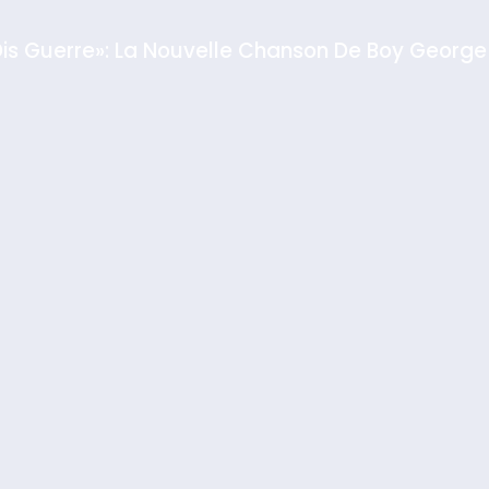
Dis Guerre»: La Nouvelle Chanson De Boy George
rt