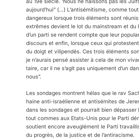
au 19e siècle. ‘Nous ne haïssons pas les Juifs
aujourd’hui” (…) L’antisémitisme, comme tou
2025, L’année La Plus
dangereux lorsque trois éléments sont réunis
FRANCE
ISRAÉL
extrêmes devient le lot du mainstream et du l
d’un parti se rendent compte que leur popula
discours et enfin, lorsque ceux qui protes
du doigt et vilipendés. Ces trois éléments s
je n’aurais pensé assister à cela de mon vivan
6
taire, car il ne s’agit pas uniquement d’un da
nous”.
FIÈRE, DIGNE ET RÉSIL
Les sondages montrent hélas que le rav Sachs
haine anti-israélienne et antisémites de Jerem
Dvir
dans les sondages et pourrait bien dépasser l
ISRAÉL
JUDAISME
tout commes aux Etats-Unis pour le Parti démo
soutient encore aveuglément le Parti travaill
du progrès, de la justice et de l’antiracisme.