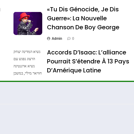
a
«Tu Dis Génocide, Je Dis
Guerre»: La Nouvelle
Chanson De Boy George
Admin
0
Accords D’Isaac: L’alliance
נשיא המדינה יצחק
הרצוג נפגש עם
Pourrait S’étendre À 13 Pays
נשיא ארגנטינה
ssa De Loya Stauber
D’Amérique Latine
חוויאר מיליי, במשכן
הנשיא בירושלים.
Admin
0
צילום: חיים צח /
לע"מ Photos By
: Haim Zach /
GPO