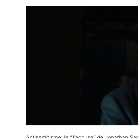
Antisemitisme: le “J’accuse” de Jonathan S