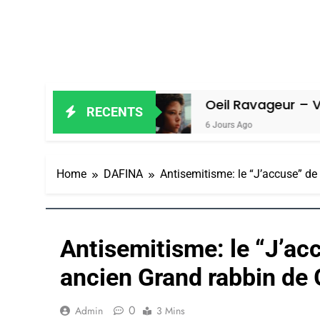
 Amiel
Oeil Ravageur – Vanessa De 
RECENTS
6 Jours Ago
Home
DAFINA
Antisemitisme: le “J’accuse” d
Antisemitisme: le “J’ac
ancien Grand rabbin de
0
Admin
3 Mins