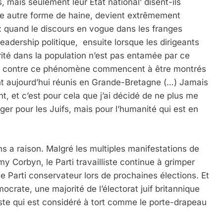
, mais seulement leur Etat national’ disent-ils
te autre forme de haine, devient extrêmement
 Meurtrière Selon Le Rapport D’ADL Contre L’anti
: quand le discours en vogue dans les franges
eadership politique, ensuite lorsque les dirigeants
rité dans la population n’est pas entamée par ce
tent contre ce phénomène commencent à être montrés
ont aujourd’hui réunis en Grande-Bretagne (…) Jamais
t, et c’est pour cela que j’ai décidé de ne plus me
nger pour les Juifs, mais pour l’humanité qui est en
IENTE : POURQUOI JE REVENDIQUE MA JUDAÏTE Par T
 a raison. Malgré les multiples manifestations de
y Corbyn, le Parti travailliste continue à grimper
e Parti conservateur lors de prochaines élections. Et
crate, une majorité de l’électorat juif britannique
iste qui est considéré à tort comme le porte-drapeau