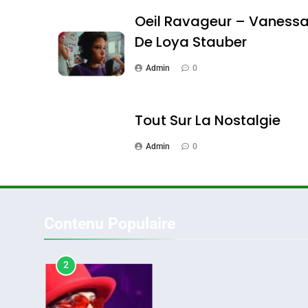
DAFINA
MAROC
Oeil Ravageur – Vaness
De Loya Stauber
Admin
0
1
Tout Sur La Nostalgie
Admin
0
Oeil Ravageur – Vane
CINEMA
ISRAÉL
Contenu Populaire
2