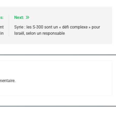
s:
Next:
nt
Syrie : les S-300 sont un « défi complexe » pour
in
Israël, selon un responsable
 – Jacques Hadida
entaire.
e Tafraout, Le Miel De Tadla Azilal Consacrés P