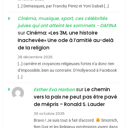
POURQUOI JE REVENDIQUE
3
[…] Demasques, par Francky Perez et Yoni Gabali […]
MA JUDAÏTE par Thérèse
Tout sur la Nostalgie
ISRAÉL
JUDAISME
Cinéma, musique, sport, ces célébrités
Zrihen-Dvir
SOUVENIRS
juives qui ont atteint les sommets - DAFINA
7
CE QUI NOUS MANQUE –
sur
Cinéma: «Les 3M, une histoire
inachevée» Une ode à l’amitié au-delà
Jacques Hadida
4
Accords d’Isaac:
de la religion
JUDAISME
l’alliance pourrait
28 décembre 2025
s’étendre à 13 pays
[…] carrière et croyances religieuses fortes n’a donc rien
8
ISRAÉL
JUDAISME
Maroc : Les amandes de
d’impossible, bien au contraire. D’Hollywood à Facebook
d’Amérique latine
[…]
Tafraout, le miel de Tadla
5
2025, l’année la plus
Azilal consacrés produits
sur
Le chemin
DAFINA
MAROC
Esther Eva Harbon
meurtrière selon le
du terroir
vers la paix ne peut pas être pavé
rapport d’ADL contre
1
de mépris – Ronald S. Lauder
FRANCE
ISRAÉL
Oeil ravageur – Vanessa De
l’antisémitisme
30 octobre 2025
Loya Stauber
6
Bravo ! Je suis tout à fait d'accord.
Smotrich,
FIÈRE, DIGNE ET RÉSILIENTE :
CINEMA
ISRAÉL
Ben Gvir et les Religieux extrêmistes vivent dans