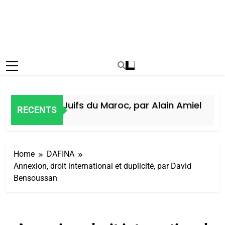
istoire des Juifs du Maroc, par Alain Amiel
RECENTS
 Semaine Ago
Home
DAFINA
Annexion, droit international et duplicité, par David
Bensoussan