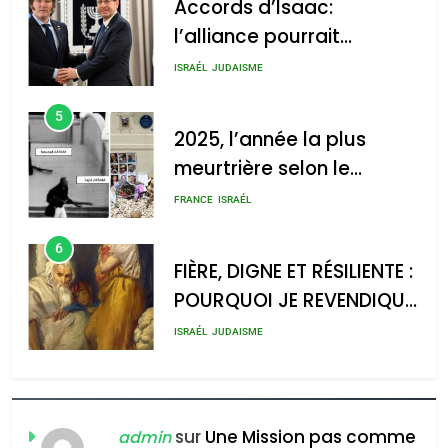
Accords d’Isaac:
לע"מ Photos By
: Haim Zach /
l’alliance pourrait
GPO
s’étendre à 13 pays
ISRAÉL
JUDAISME
d’Amérique latine
5
2025, l’année la plus
meurtrière selon le
2025, l’année la plus
rapport d’ADL contre
meurtrière selon le rapport
FRANCE
ISRAÉL
l’antisémitisme
d’ADL contre
6
l’antisémitisme
FIÈRE, DIGNE ET RÉSILIENTE :
POURQUOI JE REVENDIQUE
admin
0
MA JUDAÏTE par Thérèse
ISRAÉL
JUDAISME
Zrihen-Dvir
7
CE QUI NOUS MANQUE –
Jacques Hadida
sur
Une Mission pas comme
admin