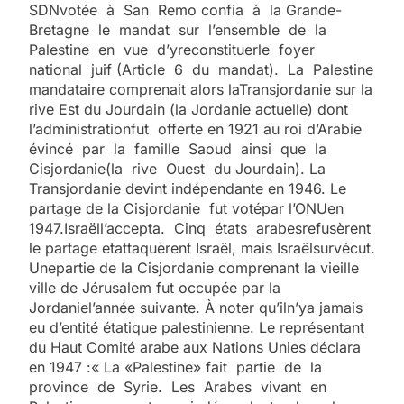
SDNvotée à San Remo confia à la Grande-
Bretagne le mandat sur l’ensemble de la
Palestine en vue d’yreconstituerle foyer
national juif (Article 6 du mandat). La Palestine
mandataire comprenait alors laTransjordanie sur la
rive Est du Jourdain (la Jordanie actuelle) dont
l’administrationfut offerte en 1921 au roi d’Arabie
évincé par la famille Saoud ainsi que la
Cisjordanie(la rive Ouest du Jourdain). La
Transjordanie devint indépendante en 1946. Le
partage de la Cisjordanie fut votépar l’ONUen
1947.Israëll’accepta. Cinq états arabesrefusèrent
le partage etattaquèrent Israël, mais Israëlsurvécut.
Unepartie de la Cisjordanie comprenant la vieille
ville de Jérusalem fut occupée par la
Jordaniel’année suivante. À noter qu’iln’ya jamais
eu d’entité étatique palestinienne. Le représentant
du Haut Comité arabe aux Nations Unies déclara
en 1947 :« La «Palestine» fait partie de la
province de Syrie. Les Arabes vivant en