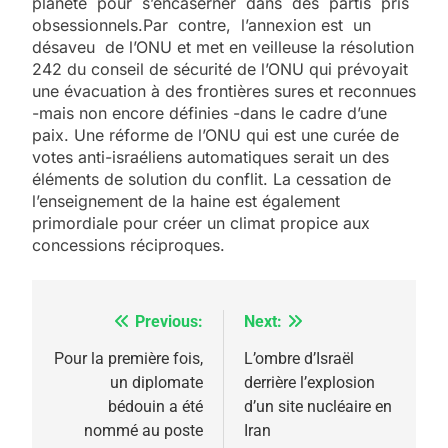
planète pour s’encaserner dans des partis pris
obsessionnels.Par contre, l’annexion est un
désaveu de l’ONU et met en veilleuse la résolution
242 du conseil de sécurité de l’ONU qui prévoyait
une évacuation à des frontières sures et reconnues
-mais non encore définies -dans le cadre d’une
paix. Une réforme de l’ONU qui est une curée de
votes anti-israéliens automatiques serait un des
éléments de solution du conflit. La cessation de
l’enseignement de la haine est également
primordiale pour créer un climat propice aux
concessions réciproques.
Previous:
Next:
Navigation
de
Pour la première fois,
L’ombre d’Israël
un diplomate
derrière l’explosion
l’article
5
bédouin a été
d’un site nucléaire en
2025, l’année la plus
nommé au poste
Iran