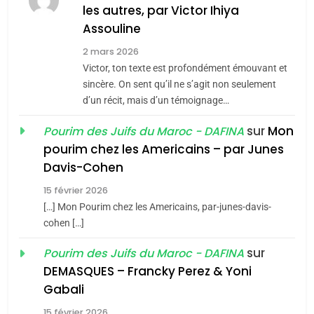
les autres, par Victor Ihiya
JUDAISME
Assouline
8
2 mars 2026
Maroc : Les amandes de
Victor, ton texte est profondément émouvant et
Tafraout, le miel de Tadla
sincère. On sent qu’il ne s’agit non seulement
Azilal consacrés produits
d’un récit, mais d’un témoignage…
DAFINA
MAROC
du terroir
sur
Mon
Pourim des Juifs du Maroc - DAFINA
1
pourim chez les Americains – par Junes
Oeil ravageur – Vanessa
Davis-Cohen
De Loya Stauber
15 février 2026
5
CINEMA
ISRAÉL
2025, l’année la plus
[…] Mon Pourim chez les Americains, par-junes-davis-
cohen […]
meurtrière selon le rapport
2
«Tu dis génocide, je dis
d’ADL contre
sur
Pourim des Juifs du Maroc - DAFINA
FRANCE
ISRAÉL
guerre»: La nouvelle
l’antisémitisme
DEMASQUES – Francky Perez & Yoni
chanson de Boy George
6
Gabali
ISRAÉL
JUDAISME
FIÈRE, DIGNE ET RÉSILIENTE :
15 février 2026