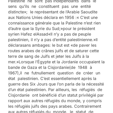
Palestine ne sont pas indépendants dans le
sens qu’ils ne constituent pas une entité
distincte»; le représentant de l’Arabie Saoudite
aux Nations Unies déclara en 1956 :« C’est une
connaissance générale que la Palestine n’est rien
d’autre que la Syrie du Sud;»pour le président
syrien Hafez elAssad«Il n’y a pas de peuple
palestinien, il n’y a pas d’entité palestinienne.»Il
déclarasans ambages: le but est «de paver les
routes arabes de crânes juifs et de saturer cette
terre de sang de Juifs et jeter les Juifs à la
mer.»Lorsque l’Égypte et la Jordanie occupaient la
bande de Gaza et la Cisjordanie(de 1948 à
1967),il ne futnullement question de créer un
état palestinien. C’est essentiellement après la
guerre des Six Jours que l’on parla de la nécessité
d’un état palestinien. Par ailleurs, les réfugiés de
Cisjordanie ont bénéficié d’un statut privilégié par
rapport aux autres réfugiés du monde, y compris
les réfugiés juifs des pays arabes. Contrairement
aux autres réfugiés du monde, le statut de