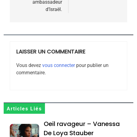
meurtrière selon le
ambassadeur
d’Israël.
rapport d’ADL contre
FRANCE
ISRAÉL
l’antisémitisme
6
FIÈRE, DIGNE ET RÉSILIENTE :
POURQUOI JE REVENDIQUE
MA JUDAÏTE par Thérèse
LAISSER UN COMMENTAIRE
ISRAÉL
JUDAISME
Zrihen-Dvir
Vous devez
vous connecter
pour publier un
7
commentaire.
CE QUI NOUS MANQUE –
Jacques Hadida
JUDAISME
8
Articles Liés
Maroc : Les amandes de
Oeil ravageur – Vanessa
Tafraout, le miel de Tadla
Azilal consacrés produits
De Loya Stauber
DAFINA
MAROC