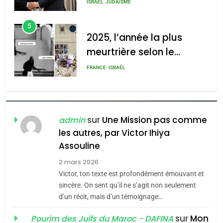
s’étendre à 13 pays
ISRAÉL
JUDAISME
d’Amérique latine
5
2025, l’année la plus
meurtrière selon le
rapport d’ADL contre
FRANCE
ISRAÉL
l’antisémitisme
6
FIÈRE, DIGNE ET RÉSILIENTE :
POURQUOI JE REVENDIQUE
sur
Une Mission pas comme
admin
MA JUDAÏTE par Thérèse
les autres, par Victor Ihiya
ISRAÉL
JUDAISME
Assouline
Zrihen-Dvir
7
2 mars 2026
CE QUI NOUS MANQUE –
Victor, ton texte est profondément émouvant et
Jacques Hadida
sincère. On sent qu’il ne s’agit non seulement
d’un récit, mais d’un témoignage…
JUDAISME
sur
Mon
Pourim des Juifs du Maroc - DAFINA