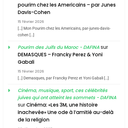
8
pourim chez les Americains – par Junes
Maroc : Les amandes de
Davis-Cohen
Tafraout, le miel de Tadla
15 février 2026
Azilal consacrés produits
DAFINA
MAROC
[…] Mon Pourim chez les Americains, par-junes-davis-
du terroir
cohen […]
1
Oeil ravageur – Vanessa
sur
Pourim des Juifs du Maroc - DAFINA
De Loya Stauber
DEMASQUES – Francky Perez & Yoni
5
Gabali
CINEMA
ISRAÉL
2025, l’année la plus
15 février 2026
meurtrière selon le rapport
2
[…] Demasques, par Francky Perez et Yoni Gabali […]
«Tu dis génocide, je dis
d’ADL contre
FRANCE
ISRAÉL
guerre»: La nouvelle
Cinéma, musique, sport, ces célébrités
l’antisémitisme
juives qui ont atteint les sommets - DAFINA
chanson de Boy George
6
ISRAÉL
JUDAISME
FIÈRE, DIGNE ET RÉSILIENTE :
sur
Cinéma: «Les 3M, une histoire
inachevée» Une ode à l’amitié au-delà
POURQUOI JE REVENDIQUE
3
de la religion
MA JUDAÏTE par Thérèse
Tout sur la Nostalgie
ISRAÉL
JUDAISME