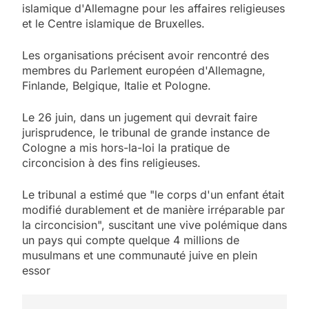
islamique d'Allemagne pour les affaires religieuses
et le Centre islamique de Bruxelles.
Les organisations précisent avoir rencontré des
membres du Parlement européen d'Allemagne,
Finlande, Belgique, Italie et Pologne.
Le 26 juin, dans un jugement qui devrait faire
jurisprudence, le tribunal de grande instance de
Cologne a mis hors-la-loi la pratique de
circoncision à des fins religieuses.
Le tribunal a estimé que "le corps d'un enfant était
modifié durablement et de manière irréparable par
la circoncision", suscitant une vive polémique dans
5
un pays qui compte quelque 4 millions de
2025, l’année la plus
musulmans et une communauté juive en plein
meurtrière selon le
essor
rapport d’ADL contre
FRANCE
ISRAÉL