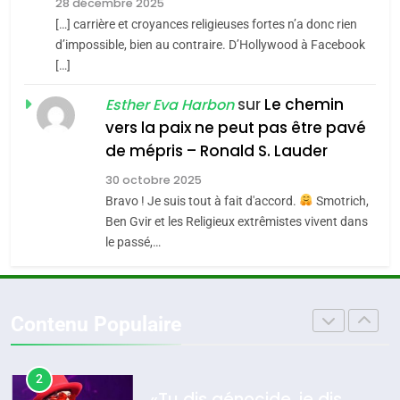
Zrihen-Dvir
28 décembre 2025
SOUVENIRS
[…] carrière et croyances religieuses fortes n’a donc rien
7
CE QUI NOUS MANQUE –
d’impossible, bien au contraire. D’Hollywood à Facebook
[…]
Jacques Hadida
4
Accords d’Isaac:
sur
Le chemin
JUDAISME
Esther Eva Harbon
l’alliance pourrait
vers la paix ne peut pas être pavé
s’étendre à 13 pays
8
de mépris – Ronald S. Lauder
ISRAÉL
JUDAISME
Maroc : Les amandes de
d’Amérique latine
30 octobre 2025
Tafraout, le miel de Tadla
5
Bravo ! Je suis tout à fait d'accord.
Smotrich,
2025, l’année la plus
Azilal consacrés produits
DAFINA
MAROC
Ben Gvir et les Religieux extrêmistes vivent dans
meurtrière selon le
du terroir
le passé,…
rapport d’ADL contre
1
FRANCE
ISRAÉL
Oeil ravageur – Vanessa De
l’antisémitisme
Loya Stauber
6
Contenu Populaire
FIÈRE, DIGNE ET RÉSILIENTE :
CINEMA
ISRAÉL
POURQUOI JE REVENDIQUE
MA JUDAÏTE par Thérèse
2
ISRAÉL
JUDAISME
«Tu dis génocide, je dis