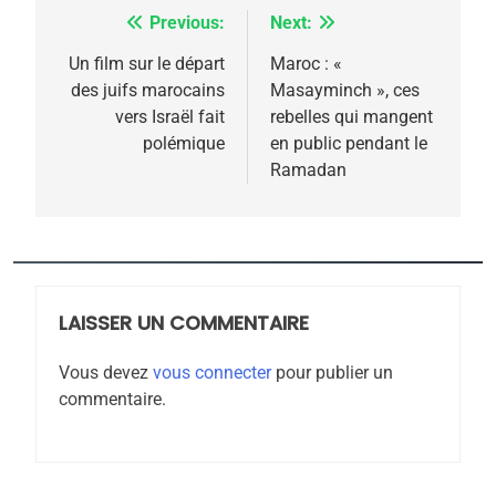
l’antisémitisme
Previous:
Next:
Navigation
6
FIÈRE, DIGNE ET RÉSILIENTE :
de
Un film sur le départ
Maroc : «
POURQUOI JE REVENDIQUE
des juifs marocains
Masayminch », ces
l’article
MA JUDAÏTE par Thérèse
vers Israël fait
rebelles qui mangent
ISRAÉL
JUDAISME
polémique
en public pendant le
Zrihen-Dvir
Ramadan
7
CE QUI NOUS MANQUE –
Jacques Hadida
JUDAISME
LAISSER UN COMMENTAIRE
8
Maroc : Les amandes de
Vous devez
vous connecter
pour publier un
Tafraout, le miel de Tadla
commentaire.
Azilal consacrés produits
DAFINA
MAROC
du terroir
1
Oeil ravageur – Vanessa