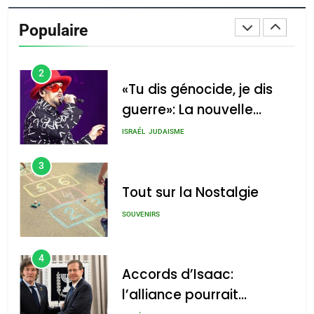
De Loya Stauber
Populaire
CINEMA
ISRAÉL
2
«Tu dis génocide, je dis
guerre»: La nouvelle
chanson de Boy George
ISRAÉL
JUDAISME
3
Tout sur la Nostalgie
SOUVENIRS
4
Accords d’Isaac:
l’alliance pourrait