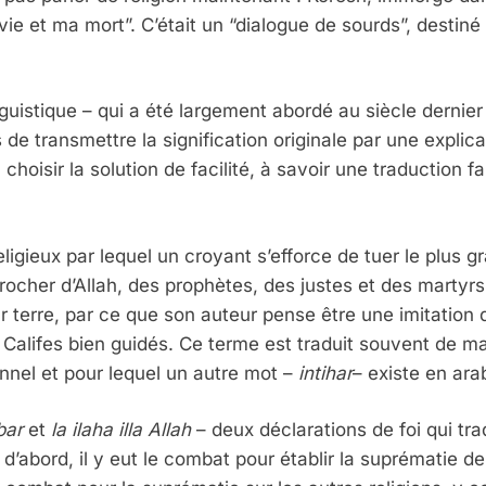
ie et ma mort”. C’était un “dialogue de sourds”, destiné 
inguistique – qui a été largement abordé au siècle dernie
 de transmettre la signification originale par une explic
 choisir la solution de facilité, à savoir une traduction 
ligieux par lequel un croyant s’efforce de tuer le plus 
cher d’Allah, des prophètes, des justes et des martyrs[
sur terre, par ce que son auteur pense être une imitation 
alifes bien guidés. Ce terme est traduit souvent de man
nnel et pour lequel un autre mot –
intihar
– existe en ara
bar
et
la ilaha illa Allah
– deux déclarations de foi qui tr
t d’abord, il y eut le combat pour établir la suprématie d