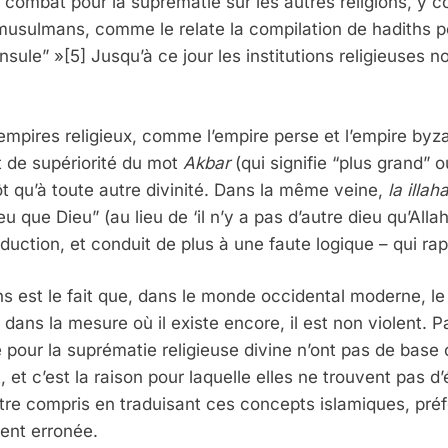
 combat pour la suprématie sur les autres religions, y 
n-musulmans, comme le relate la compilation de hadiths 
ninsule” »[5] Jusqu’à ce jour les institutions religieuse
empires religieux, comme l’empire perse et l’empire byza
t de supériorité du mot
Akbar
(qui signifie “plus grand” 
tôt qu’à toute autre divinité. Dans la même veine,
la illaha
u que Dieu” (au lieu de ‘il n’y a pas d’autre dieu qu’Alla
duction, et conduit de plus à une faute logique – qui ra
 est le fait que, dans le monde occidental moderne, le
e dans la mesure où il existe encore, il est non violent. 
e pour la suprématie religieuse divine n’ont pas de base 
et c’est la raison pour laquelle elles ne trouvent pas d
tre compris en traduisant ces concepts islamiques, préf
ent erronée.