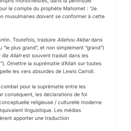
compris monothéistes, dans la péninsule
pour le compte du prophète Mahomet : “Je
s non musulmanes doivent se conformer à cette
ntin. Toutefois, traduire
Allahou Akbar
dans
ou “le plus grand”, et non simplement “grand”)
 illa Allah
est souvent traduit dans les
h”). Omettre la suprématie d’Allah sur toutes
ppelle les vers absurdes de Lewis Carroll.
 combat pour la suprématie entre les
Par conséquent, les déclarations de foi
conceptuelle religieuse / culturelle moderne
’équivalent linguistique. Les médias
èrent apporter une traduction