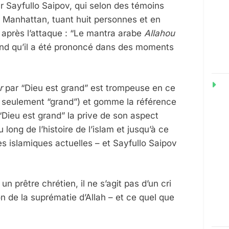
 Sayfullo Saipov, qui selon des témoins
 Manhattan, tuant huit personnes et en
 après l’attaque : “Le mantra arabe
Allahou
tend qu’il a été prononcé dans des moments
ar
par “Dieu est grand” est trompeuse en ce
pas seulement “grand”) et gomme la référence
Dieu est grand” la prive de son aspect
 long de l’histoire de l’islam et jusqu’à ce
es islamiques actuelles – et Sayfullo Saipov
2
L
n prêtre chrétien, il ne s’agit pas d’un cri
M
F
n de la suprématie d’Allah – et ce quel que
S
R