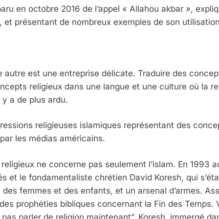
aru en octobre 2016 de l’appel « Allahou akbar », expl
, et présentant de nombreux exemples de son utilisation
 autre est une entreprise délicate. Traduire des concept
concepts religieux dans une langue et une culture où la re
l y a de plus ardu.
expressions religieuses islamiques représentant des co
 par les médias américains.
religieux ne concerne pas seulement l’islam. En 1993 au
és et le fondamentaliste chrétien David Koresh, qui s’é
 des femmes et des enfants, et un arsenal d’armes. Assié
r des prophéties bibliques concernant la Fin des Temps. 
“ne pas parler de religion maintenant”. Koresh, immergé d