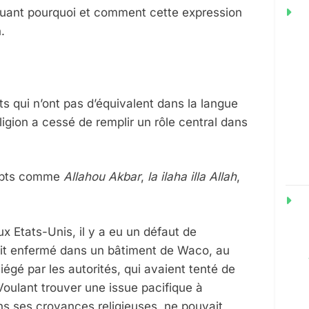
C
iquant pourquoi et comment cette expression
L
.
s qui n’ont pas d’équivalent dans la langue
ligion a cessé de remplir un rôle central dans
ncepts comme
Allahou Akbar
,
la ilaha illa Allah
,
x Etats-Unis, il y a eu un défaut de
tait enfermé dans un bâtiment de Waco, au
gé par les autorités, qui avaient tenté de
Voulant trouver une issue pacifique à
ans ses croyances religieuses, ne pouvait