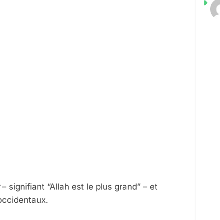
L
– signifiant “Allah est le plus grand” – et
occidentaux.