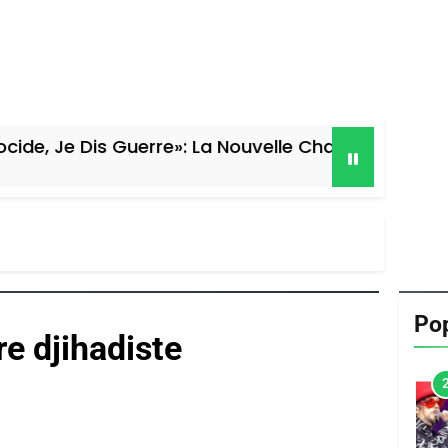
 Guerre»: La Nouvelle Chanson De Boy George
Pop
re djihadiste