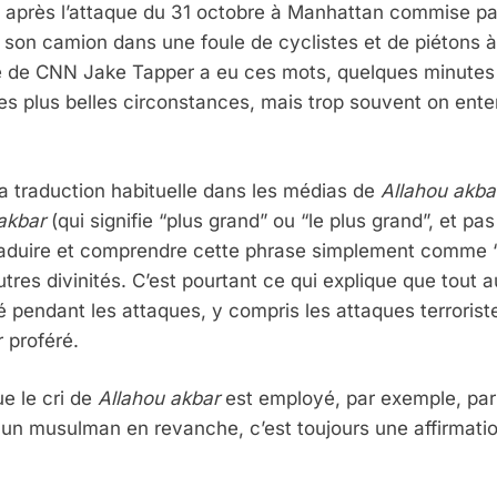
après l’attaque du 31 octobre à Manhattan commise par
son camion dans une foule de cyclistes et de piétons à
ste de CNN Jake Tapper a eu ces mots, quelques minutes
 les plus belles circonstances, mais trop souvent on en
 traduction habituelle dans les médias de
Allahou akb
akbar
(qui signifie “plus grand” ou “le plus grand”, et 
Traduire et comprendre cette phrase simplement comme “
tres divinités. C’est pourtant ce qui explique que tout au
cé pendant les attaques, y compris les attaques terrorist
r proféré.
ue le cri de
Allahou akbar
est employé, par exemple, par u
ar un musulman en revanche, c’est toujours une affirmatio