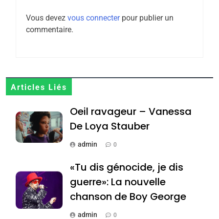
Zrihen-Dvir
Vous devez
vous connecter
pour publier un
7
commentaire.
CE QUI NOUS MANQUE –
Jacques Hadida
JUDAISME
8
Articles Liés
Maroc : Les amandes de
Oeil ravageur – Vanessa
Tafraout, le miel de Tadla
Azilal consacrés produits
De Loya Stauber
DAFINA
MAROC
du terroir
admin
0
1
Oeil ravageur – Vanessa
«Tu dis génocide, je dis
De Loya Stauber
guerre»: La nouvelle
CINEMA
ISRAÉL
chanson de Boy George
2
admin
0