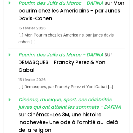
sur
Mon
Pourim des Juifs du Maroc - DAFINA
1
pourim chez les Americains – par Junes
Oeil ravageur – Vanessa
Davis-Cohen
De Loya Stauber
15 février 2026
5
CINEMA
ISRAÉL
2025, l’année la plus
[…] Mon Pourim chez les Americains, par-junes-davis-
cohen […]
meurtrière selon le rapport
2
«Tu dis génocide, je dis
d’ADL contre
sur
Pourim des Juifs du Maroc - DAFINA
FRANCE
ISRAÉL
guerre»: La nouvelle
l’antisémitisme
DEMASQUES – Francky Perez & Yoni
chanson de Boy George
6
Gabali
ISRAÉL
JUDAISME
FIÈRE, DIGNE ET RÉSILIENTE :
15 février 2026
POURQUOI JE REVENDIQUE
3
[…] Demasques, par Francky Perez et Yoni Gabali […]
MA JUDAÏTE par Thérèse
Tout sur la Nostalgie
ISRAÉL
JUDAISME
Cinéma, musique, sport, ces célébrités
Zrihen-Dvir
SOUVENIRS
juives qui ont atteint les sommets - DAFINA
7
CE QUI NOUS MANQUE –
sur
Cinéma: «Les 3M, une histoire
inachevée» Une ode à l’amitié au-delà
Jacques Hadida
4
Accords d’Isaac:
de la religion
JUDAISME