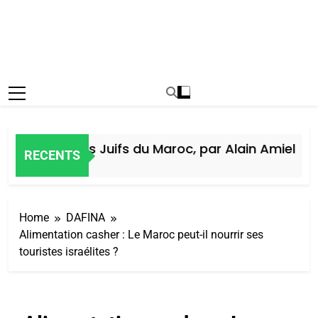
Histoire des Juifs du Maroc, par Alain Amiel
RECENTS
5 Jours Ago
Home
DAFINA
Alimentation casher : Le Maroc peut-il nourrir ses
touristes israélites ?