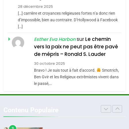
l’alliance pourrait
28 décembre 2025
s’étendre à 13 pays
[…] carrière et croyances religieuses fortes n’a donc rien
8
ISRAÉL
JUDAISME
Maroc : Les amandes de
d’impossible, bien au contraire. D’Hollywood à Facebook
d’Amérique latine
[…]
Tafraout, le miel de Tadla
5
2025, l’année la plus
Azilal consacrés produits
sur
Le chemin
DAFINA
MAROC
Esther Eva Harbon
meurtrière selon le
du terroir
vers la paix ne peut pas être pavé
rapport d’ADL contre
1
de mépris – Ronald S. Lauder
FRANCE
ISRAÉL
Oeil ravageur – Vanessa De
l’antisémitisme
30 octobre 2025
Loya Stauber
6
Bravo ! Je suis tout à fait d'accord.
Smotrich,
FIÈRE, DIGNE ET RÉSILIENTE :
CINEMA
ISRAÉL
Ben Gvir et les Religieux extrêmistes vivent dans
POURQUOI JE REVENDIQUE
le passé,…
MA JUDAÏTE par Thérèse
2
ISRAÉL
JUDAISME
«Tu dis génocide, je dis
Zrihen-Dvir
guerre»: La nouvelle
7
Contenu Populaire
CE QUI NOUS MANQUE –
chanson de Boy George
ISRAÉL
JUDAISME
Jacques Hadida
3
JUDAISME