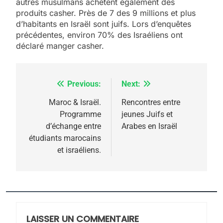
autres musulmans achètent également des
produits casher. Près de 7 des 9 millions et plus
d’habitants en Israël sont juifs. Lors d’enquêtes
précédentes, environ 70% des Israéliens ont
déclaré manger casher.
Previous:
Next:
Navigation
de
Maroc & Israël.
Rencontres entre
5
Programme
jeunes Juifs et
l’article
2025, l’année la plus
d’échange entre
Arabes en Israël
meurtrière selon le
étudiants marocains
et israéliens.
rapport d’ADL contre
FRANCE
ISRAÉL
l’antisémitisme
6
FIÈRE, DIGNE ET RÉSILIENTE :
POURQUOI JE REVENDIQUE
MA JUDAÏTE par Thérèse
LAISSER UN COMMENTAIRE
ISRAÉL
JUDAISME