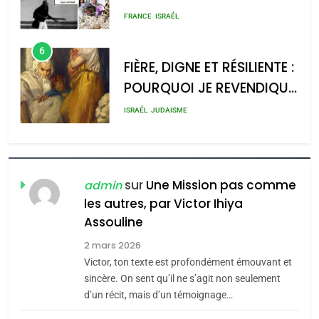
rapport d’ADL contre
meurtrière selon le rapport
FRANCE
ISRAÉL
l’antisémitisme
d’ADL contre
6
l’antisémitisme
FIÈRE, DIGNE ET RÉSILIENTE :
POURQUOI JE REVENDIQUE
admin
0
MA JUDAÏTE par Thérèse
ISRAÉL
JUDAISME
Zrihen-Dvir
7
CE QUI NOUS MANQUE –
Jacques Hadida
sur
Une Mission pas comme
admin
les autres, par Victor Ihiya
JUDAISME
Assouline
8
2 mars 2026
Maroc : Les amandes de
Victor, ton texte est profondément émouvant et
Tafraout, le miel de Tadla
sincère. On sent qu’il ne s’agit non seulement
Azilal consacrés produits
d’un récit, mais d’un témoignage…
DAFINA
MAROC
du terroir