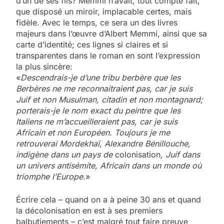
d’un de ses fils? Memmi n’avait, tout compte fait,
que disposé un miroir, implacable certes, mais
fidèle. Avec le temps, ce sera un des livres
majeurs dans l’œuvre d’Albert Memmi, ainsi que sa
carte d’identité; ces lignes si claires et si
transparentes dans le roman en sont l’expression
la plus sincère:
«
Descendrais-je d’une tribu berbère que les
Berbères ne me reconnaitraient pas, car je suis
Juif et non Musulman, citadin et non montagnard;
porterais-je le nom exact du peintre que les
Italiens ne m’accueilleraient pas, car je suis
Africain et non Européen. Toujours je me
retrouverai Mordekhaï, Alexandre Bénillouche,
indigène dans un pays de
colonisation
, Juif dans
un univers antisémite, Africain dans un monde où
triomphe l’Europe.
»
Écrire cela – quand on a à peine 30 ans et quand
la décolonisation en est à ses premiers
balbutiements – c’est malgré tout faire preuve