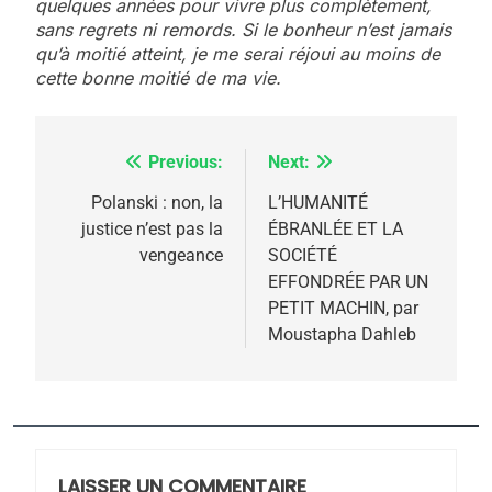
quelques années pour vivre plus complètement,
sans regrets ni remords. Si le bonheur n’est jamais
qu’à moitié atteint, je me serai réjoui au moins de
cette bonne moitié de ma vie.
Previous:
Next:
Navigation
de
Polanski : non, la
L’HUMANITÉ
justice n’est pas la
ÉBRANLÉE ET LA
l’article
5
vengeance
SOCIÉTÉ
2025, l’année la plus
EFFONDRÉE PAR UN
meurtrière selon le
PETIT MACHIN, par
Moustapha Dahleb
rapport d’ADL contre
FRANCE
ISRAÉL
l’antisémitisme
6
FIÈRE, DIGNE ET RÉSILIENTE :
POURQUOI JE REVENDIQUE
MA JUDAÏTE par Thérèse
LAISSER UN COMMENTAIRE
ISRAÉL
JUDAISME