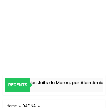
Histoire des Juifs du Maroc, par Alain Amiel
RECENTS
4 Jours Ago
Home
DAFINA