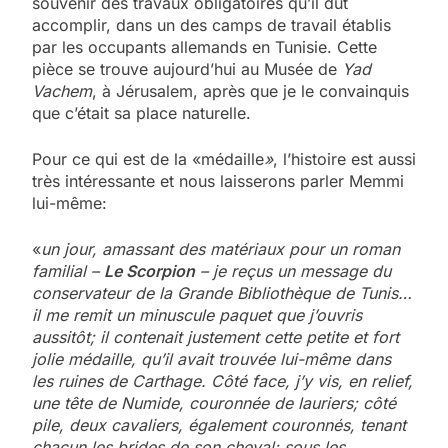
souvenir des travaux obligatoires qu’il dût
accomplir, dans un des camps de travail établis
par les occupants allemands en Tunisie. Cette
pièce se trouve aujourd’hui au Musée de
Yad
Vachem
, à Jérusalem, après que je le convainquis
que c’était sa place naturelle.
Pour ce qui est de la «médaille
»
, l’histoire est aussi
très intéressante et nous laisserons parler Memmi
lui-même:
«
un jour, amassant des matériaux pour un roman
familial –
Le Scorpion
– je reçus un message du
conservateur de la Grande Bibliothèque de Tunis…
il me remit un minuscule paquet que j’ouvris
aussitôt; il contenait justement cette petite et fort
jolie médaille, qu’il avait trouvée lui-même dans
les ruines de Carthage. Côté face, j’y vis, en relief,
une tête de Numide, couronnée de lauriers; côté
pile, deux cavaliers, également couronnés, tenant
chacun les brides de son cheval; sous les