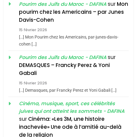
du terroir
sur
Mon
Pourim des Juifs du Maroc - DAFINA
1
pourim chez les Americains – par Junes
Oeil ravageur – Vanessa
Davis-Cohen
De Loya Stauber
15 février 2026
5
CINEMA
ISRAÉL
2025, l’année la plus
[…] Mon Pourim chez les Americains, par-junes-davis-
cohen […]
meurtrière selon le rapport
2
«Tu dis génocide, je dis
d’ADL contre
sur
Pourim des Juifs du Maroc - DAFINA
FRANCE
ISRAÉL
guerre»: La nouvelle
l’antisémitisme
DEMASQUES – Francky Perez & Yoni
chanson de Boy George
6
Gabali
ISRAÉL
JUDAISME
FIÈRE, DIGNE ET RÉSILIENTE :
15 février 2026
POURQUOI JE REVENDIQUE
3
[…] Demasques, par Francky Perez et Yoni Gabali […]
MA JUDAÏTE par Thérèse
Tout sur la Nostalgie
ISRAÉL
JUDAISME
Cinéma, musique, sport, ces célébrités
Zrihen-Dvir
SOUVENIRS
juives qui ont atteint les sommets - DAFINA
7
CE QUI NOUS MANQUE –
sur
Cinéma: «Les 3M, une histoire
inachevée» Une ode à l’amitié au-delà
Jacques Hadida
4
Accords d’Isaac:
de la religion