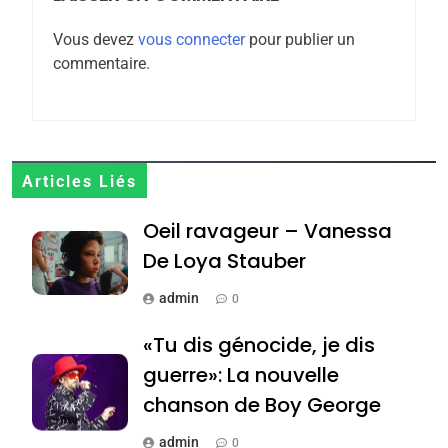
Zrihen-Dvir
Vous devez
vous connecter
pour publier un
7
commentaire.
CE QUI NOUS MANQUE –
Jacques Hadida
JUDAISME
8
Articles Liés
Maroc : Les amandes de
Oeil ravageur – Vanessa
Tafraout, le miel de Tadla
Azilal consacrés produits
De Loya Stauber
DAFINA
MAROC
du terroir
admin
0
1
Oeil ravageur – Vanessa
«Tu dis génocide, je dis
De Loya Stauber
guerre»: La nouvelle
CINEMA
ISRAÉL
chanson de Boy George
2
admin
0