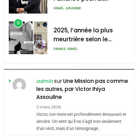
2025, l’année la plus
rapport d’ADL contre
meurtrière selon le rapport
FRANCE
ISRAÉL
l’antisémitisme
d’ADL contre
6
l’antisémitisme
FIÈRE, DIGNE ET RÉSILIENTE :
POURQUOI JE REVENDIQUE
admin
0
MA JUDAÏTE par Thérèse
ISRAÉL
JUDAISME
Zrihen-Dvir
7
CE QUI NOUS MANQUE –
Jacques Hadida
sur
Une Mission pas comme
admin
les autres, par Victor Ihiya
JUDAISME
Assouline
8
2 mars 2026
Maroc : Les amandes de
Victor, ton texte est profondément émouvant et
Tafraout, le miel de Tadla
sincère. On sent qu’il ne s’agit non seulement
Azilal consacrés produits
d’un récit, mais d’un témoignage…
DAFINA
MAROC