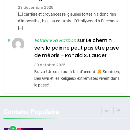
JUDAISME
l’alliance pourrait
28 décembre 2025
s’étendre à 13 pays
[…] carrière et croyances religieuses fortes n’a donc rien
8
ISRAÉL
JUDAISME
Maroc : Les amandes de
d’impossible, bien au contraire. D’Hollywood à Facebook
d’Amérique latine
[…]
Tafraout, le miel de Tadla
5
2025, l’année la plus
Azilal consacrés produits
sur
Le chemin
DAFINA
MAROC
Esther Eva Harbon
meurtrière selon le
du terroir
vers la paix ne peut pas être pavé
rapport d’ADL contre
1
de mépris – Ronald S. Lauder
FRANCE
ISRAÉL
Oeil ravageur – Vanessa De
l’antisémitisme
30 octobre 2025
Loya Stauber
6
Bravo ! Je suis tout à fait d'accord.
Smotrich,
FIÈRE, DIGNE ET RÉSILIENTE :
CINEMA
ISRAÉL
Ben Gvir et les Religieux extrêmistes vivent dans
POURQUOI JE REVENDIQUE
le passé,…
MA JUDAÏTE par Thérèse
2
ISRAÉL
JUDAISME
«Tu dis génocide, je dis
Zrihen-Dvir
guerre»: La nouvelle
7
Contenu Populaire
CE QUI NOUS MANQUE –
chanson de Boy George
ISRAÉL
JUDAISME
Jacques Hadida
3