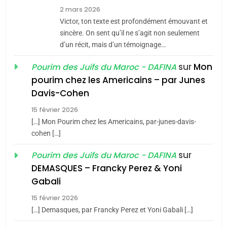
8
2 mars 2026
Maroc : Les amandes de
Victor, ton texte est profondément émouvant et
Tafraout, le miel de Tadla
sincère. On sent qu’il ne s’agit non seulement
Azilal consacrés produits
d’un récit, mais d’un témoignage…
DAFINA
MAROC
du terroir
sur
Mon
Pourim des Juifs du Maroc - DAFINA
1
pourim chez les Americains – par Junes
Oeil ravageur – Vanessa
Davis-Cohen
De Loya Stauber
15 février 2026
5
CINEMA
ISRAÉL
2025, l’année la plus
[…] Mon Pourim chez les Americains, par-junes-davis-
cohen […]
meurtrière selon le rapport
2
«Tu dis génocide, je dis
d’ADL contre
sur
Pourim des Juifs du Maroc - DAFINA
FRANCE
ISRAÉL
guerre»: La nouvelle
l’antisémitisme
DEMASQUES – Francky Perez & Yoni
chanson de Boy George
6
Gabali
ISRAÉL
JUDAISME
FIÈRE, DIGNE ET RÉSILIENTE :
15 février 2026
POURQUOI JE REVENDIQUE
3
[…] Demasques, par Francky Perez et Yoni Gabali […]
MA JUDAÏTE par Thérèse
Tout sur la Nostalgie
ISRAÉL
JUDAISME