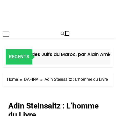
Histoire des Juifs du Maroc, par Alain Amiel
RECENTS
6 Jours Ago
Home
DAFINA
Adin Steinsaltz : L’homme du Livre
Adin Steinsaltz : L’homme
du Livre