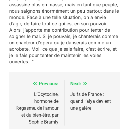
assassine plus en masse, mais en tant que peuple,
nous saignons énormément un peu partout dans le
monde. Face à une telle situation, on a envie
d’agir, de faire tout ce qui est en son pouvoir.
Alors, j’apporte ma contribution pour tenter de
soigner le mal. Si je pouvais, je chanterais comme
un chanteur d’opéra ou je danserais comme un
acrobate. Moi, ce que je sais faire, c’est écrire, et
je le fais pour tenter de maintenir les voies
ouvertes…"
Previous:
Next:
Navigation
de
L’Ocytocine,
Juifs de France :
5
hormone de
quand l’alya devient
l’article
2025, l’année la plus
l’orgasme, de l’amour
une galère
meurtrière selon le
et du bien-être, par
Sophie Bramly
rapport d’ADL contre
FRANCE
ISRAÉL