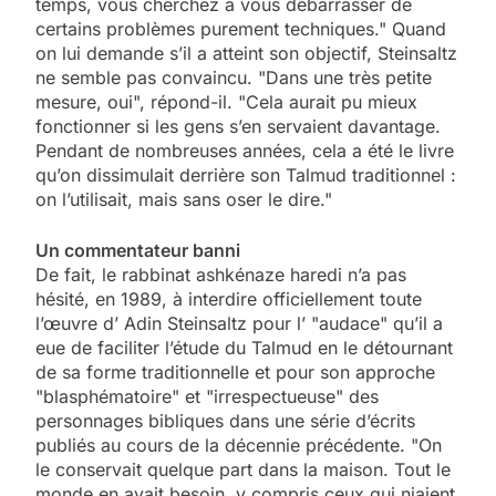
temps, vous cherchez à vous débarrasser de
certains problèmes purement techniques." Quand
on lui demande s’il a atteint son objectif, Steinsaltz
ne semble pas convaincu. "Dans une très petite
mesure, oui", répond-il. "Cela aurait pu mieux
fonctionner si les gens s’en servaient davantage.
Pendant de nombreuses années, cela a été le livre
qu’on dissimulait derrière son Talmud traditionnel :
on l’utilisait, mais sans oser le dire."
Un commentateur banni
De fait, le rabbinat ashkénaze haredi n’a pas
hésité, en 1989, à interdire officiellement toute
l’œuvre d’ Adin Steinsaltz pour l’ "audace" qu’il a
eue de faciliter l’étude du Talmud en le détournant
de sa forme traditionnelle et pour son approche
"blasphématoire" et "irrespectueuse" des
personnages bibliques dans une série d’écrits
publiés au cours de la décennie précédente. "On
le conservait quelque part dans la maison. Tout le
monde en avait besoin, y compris ceux qui niaient