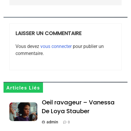
l’antisémitisme
6
FIÈRE, DIGNE ET RÉSILIENTE :
POURQUOI JE REVENDIQUE
MA JUDAÏTE par Thérèse
LAISSER UN COMMENTAIRE
ISRAÉL
JUDAISME
Zrihen-Dvir
Vous devez
vous connecter
pour publier un
7
commentaire.
CE QUI NOUS MANQUE –
Jacques Hadida
JUDAISME
8
Articles Liés
Maroc : Les amandes de
Oeil ravageur – Vanessa
Tafraout, le miel de Tadla
Azilal consacrés produits
De Loya Stauber
DAFINA
MAROC
du terroir
admin
0
1