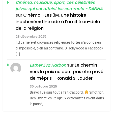
Cinéma, musique, sport, ces célébrités
Zrihen-Dvir
SOUVENIRS
juives qui ont atteint les sommets - DAFINA
7
CE QUI NOUS MANQUE –
sur
Cinéma: «Les 3M, une histoire
inachevée» Une ode à l’amitié au-delà
Jacques Hadida
4
Accords d’Isaac:
de la religion
JUDAISME
l’alliance pourrait
28 décembre 2025
s’étendre à 13 pays
[…] carrière et croyances religieuses fortes n’a donc rien
8
ISRAÉL
JUDAISME
Maroc : Les amandes de
d’impossible, bien au contraire. D’Hollywood à Facebook
d’Amérique latine
[…]
Tafraout, le miel de Tadla
5
2025, l’année la plus
Azilal consacrés produits
sur
Le chemin
DAFINA
MAROC
Esther Eva Harbon
meurtrière selon le
du terroir
vers la paix ne peut pas être pavé
rapport d’ADL contre
1
de mépris – Ronald S. Lauder
FRANCE
ISRAÉL
Oeil ravageur – Vanessa De
l’antisémitisme
30 octobre 2025
Loya Stauber
6
Bravo ! Je suis tout à fait d'accord.
Smotrich,
FIÈRE, DIGNE ET RÉSILIENTE :
CINEMA
ISRAÉL
Ben Gvir et les Religieux extrêmistes vivent dans
POURQUOI JE REVENDIQUE
le passé,…
MA JUDAÏTE par Thérèse
2
ISRAÉL
JUDAISME