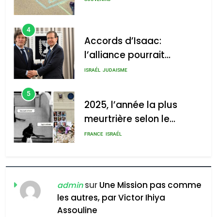
s’étendre à 13 pays
ISRAÉL
JUDAISME
d’Amérique latine
5
2025, l’année la plus
meurtrière selon le
2025, l’année la plus
rapport d’ADL contre
meurtrière selon le rapport
FRANCE
ISRAÉL
l’antisémitisme
d’ADL contre
6
l’antisémitisme
FIÈRE, DIGNE ET RÉSILIENTE :
POURQUOI JE REVENDIQUE
admin
0
MA JUDAÏTE par Thérèse
ISRAÉL
JUDAISME
Zrihen-Dvir
7
CE QUI NOUS MANQUE –
Jacques Hadida
sur
Une Mission pas comme
admin
les autres, par Victor Ihiya
JUDAISME
Assouline