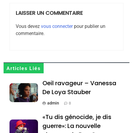
meurtrière selon le
rapport d’ADL contre
LAISSER UN COMMENTAIRE
FRANCE
ISRAÉL
l’antisémitisme
Vous devez
vous connecter
pour publier un
6
commentaire.
FIÈRE, DIGNE ET RÉSILIENTE :
POURQUOI JE REVENDIQUE
MA JUDAÏTE par Thérèse
ISRAÉL
JUDAISME
Zrihen-Dvir
7
Articles Liés
CE QUI NOUS MANQUE –
Oeil ravageur – Vanessa
Jacques Hadida
De Loya Stauber
JUDAISME
admin
0
8
Maroc : Les amandes de
«Tu dis génocide, je dis
Tafraout, le miel de Tadla
guerre»: La nouvelle
Azilal consacrés produits
DAFINA
MAROC