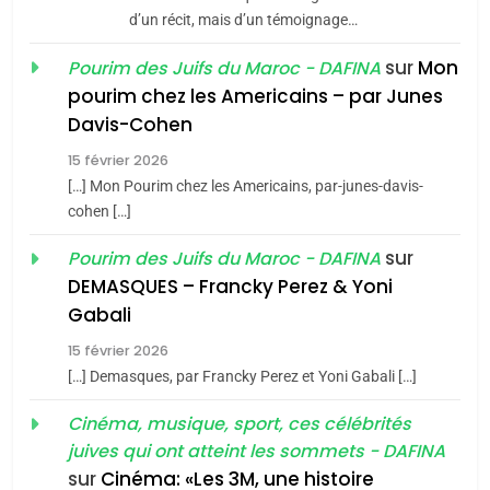
d’un récit, mais d’un témoignage…
JUDAISME
sur
Mon
Pourim des Juifs du Maroc - DAFINA
8
pourim chez les Americains – par Junes
Maroc : Les amandes de
Davis-Cohen
Tafraout, le miel de Tadla
15 février 2026
Azilal consacrés produits
DAFINA
MAROC
[…] Mon Pourim chez les Americains, par-junes-davis-
du terroir
cohen […]
1
Oeil ravageur – Vanessa
sur
Pourim des Juifs du Maroc - DAFINA
De Loya Stauber
DEMASQUES – Francky Perez & Yoni
5
Gabali
CINEMA
ISRAÉL
2025, l’année la plus
15 février 2026
meurtrière selon le rapport
2
[…] Demasques, par Francky Perez et Yoni Gabali […]
«Tu dis génocide, je dis
d’ADL contre
FRANCE
ISRAÉL
guerre»: La nouvelle
Cinéma, musique, sport, ces célébrités
l’antisémitisme
juives qui ont atteint les sommets - DAFINA
chanson de Boy George
6
ISRAÉL
JUDAISME
FIÈRE, DIGNE ET RÉSILIENTE :
sur
Cinéma: «Les 3M, une histoire