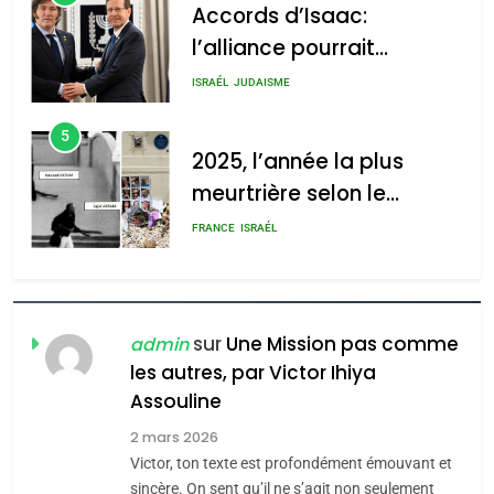
Accords d’Isaac:
l’alliance pourrait
2025, l’année la plus
s’étendre à 13 pays
meurtrière selon le rapport
ISRAÉL
JUDAISME
d’Amérique latine
d’ADL contre
5
l’antisémitisme
2025, l’année la plus
meurtrière selon le
admin
0
rapport d’ADL contre
FRANCE
ISRAÉL
l’antisémitisme
6
FIÈRE, DIGNE ET RÉSILIENTE :
POURQUOI JE REVENDIQUE
sur
Une Mission pas comme
admin
MA JUDAÏTE par Thérèse
les autres, par Victor Ihiya
ISRAÉL
JUDAISME
Assouline
Zrihen-Dvir
7
2 mars 2026
CE QUI NOUS MANQUE –
Victor, ton texte est profondément émouvant et
Jacques Hadida
sincère. On sent qu’il ne s’agit non seulement