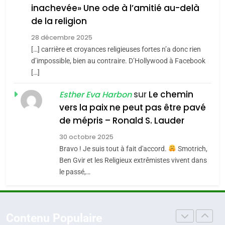
inachevée» Une ode à l’amitié au-delà
POURQUOI JE REVENDIQUE
3
de la religion
MA JUDAÏTE par Thérèse
Tout sur la Nostalgie
ISRAÉL
JUDAISME
Zrihen-Dvir
28 décembre 2025
SOUVENIRS
[…] carrière et croyances religieuses fortes n’a donc rien
7
CE QUI NOUS MANQUE –
d’impossible, bien au contraire. D’Hollywood à Facebook
[…]
Jacques Hadida
4
Accords d’Isaac:
sur
Le chemin
JUDAISME
Esther Eva Harbon
l’alliance pourrait
vers la paix ne peut pas être pavé
s’étendre à 13 pays
8
de mépris – Ronald S. Lauder
ISRAÉL
JUDAISME
Maroc : Les amandes de
d’Amérique latine
30 octobre 2025
Tafraout, le miel de Tadla
5
Bravo ! Je suis tout à fait d'accord.
Smotrich,
2025, l’année la plus
Azilal consacrés produits
DAFINA
MAROC
Ben Gvir et les Religieux extrêmistes vivent dans
meurtrière selon le
du terroir
le passé,…
rapport d’ADL contre
1
FRANCE
ISRAÉL
Oeil ravageur – Vanessa De
l’antisémitisme
Loya Stauber
6
Contenu Populaire
FIÈRE, DIGNE ET RÉSILIENTE :
CINEMA
ISRAÉL