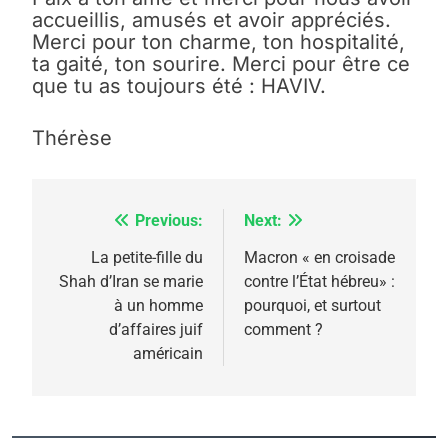
accueillis, amusés et avoir appréciés.
Merci pour ton charme, ton hospitalité,
ta gaité, ton sourire. Merci pour être ce
que tu as toujours été : HAVIV.
Thérèse
Previous:
Next:
Navigation
de
La petite-fille du
Macron « en croisade
Shah d’Iran se marie
contre l’État hébreu» :
l’article
à un homme
pourquoi, et surtout
d’affaires juif
comment ?
américain
5
2025, l’année la plus