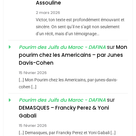
Assouline
Zrihen-Dvir
7
2 mars 2026
CE QUI NOUS MANQUE –
Victor, ton texte est profondément émouvant et
Jacques Hadida
sincère. On sent qu’il ne s’agit non seulement
d’un récit, mais d’un témoignage…
JUDAISME
sur
Mon
Pourim des Juifs du Maroc - DAFINA
8
pourim chez les Americains – par Junes
Maroc : Les amandes de
Davis-Cohen
Tafraout, le miel de Tadla
15 février 2026
Azilal consacrés produits
DAFINA
MAROC
[…] Mon Pourim chez les Americains, par-junes-davis-
du terroir
cohen […]
1
Oeil ravageur – Vanessa
sur
Pourim des Juifs du Maroc - DAFINA
De Loya Stauber
DEMASQUES – Francky Perez & Yoni
5
Gabali
CINEMA
ISRAÉL
2025, l’année la plus
15 février 2026
meurtrière selon le rapport
2
[…] Demasques, par Francky Perez et Yoni Gabali […]