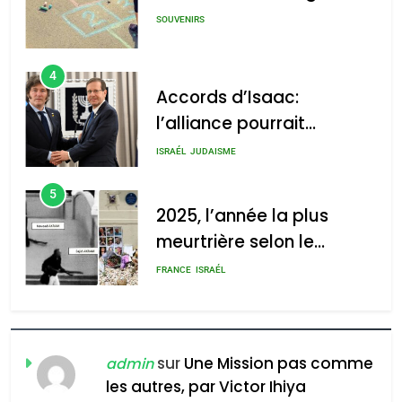
SOUVENIRS
4
Accords d’Isaac:
l’alliance pourrait
s’étendre à 13 pays
ISRAÉL
JUDAISME
d’Amérique latine
5
2025, l’année la plus
meurtrière selon le
rapport d’ADL contre
FRANCE
ISRAÉL
l’antisémitisme
6
FIÈRE, DIGNE ET RÉSILIENTE :
POURQUOI JE REVENDIQUE
sur
Une Mission pas comme
admin
MA JUDAÏTE par Thérèse
les autres, par Victor Ihiya
ISRAÉL
JUDAISME