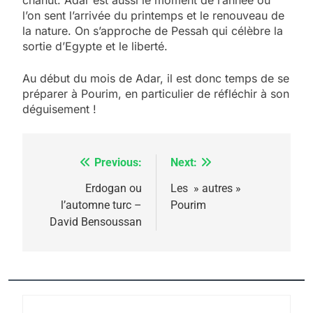
chahut. Adar est aussi le moment de l’année où
l’on sent l’arrivée du printemps et le renouveau de
la nature. On s’approche de Pessah qui célèbre la
5
sortie d’Egypte et le liberté.
2025, l’année la plus
meurtrière selon le
Au début du mois de Adar, il est donc temps de se
préparer à Pourim, en particulier de réfléchir à son
rapport d’ADL contre
FRANCE
ISRAÉL
déguisement !
l’antisémitisme
6
FIÈRE, DIGNE ET RÉSILIENTE :
Previous:
Next:
Navigation
POURQUOI JE REVENDIQUE
MA JUDAÏTE par Thérèse
de
Erdogan ou
Les » autres »
ISRAÉL
JUDAISME
l’automne turc –
Pourim
Zrihen-Dvir
l’article
David Bensoussan
7
CE QUI NOUS MANQUE –
Jacques Hadida
JUDAISME