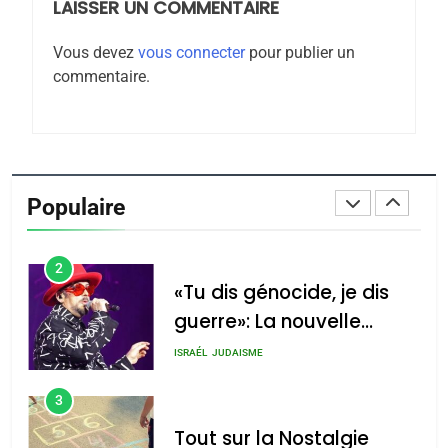
LAISSER UN COMMENTAIRE
8
Maroc : Les amandes de
Vous devez
vous connecter
pour publier un
Tafraout, le miel de Tadla
commentaire.
Azilal consacrés produits
DAFINA
MAROC
du terroir
1
Oeil ravageur – Vanessa
De Loya Stauber
Populaire
CINEMA
ISRAÉL
2
«Tu dis génocide, je dis
guerre»: La nouvelle
chanson de Boy George
ISRAÉL
JUDAISME
3
Tout sur la Nostalgie