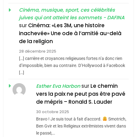
«Tu dis génocide, je dis
d’ADL contre
FRANCE
ISRAÉL
guerre»: La nouvelle
Cinéma, musique, sport, ces célébrités
l’antisémitisme
juives qui ont atteint les sommets - DAFINA
chanson de Boy George
6
ISRAÉL
JUDAISME
FIÈRE, DIGNE ET RÉSILIENTE :
sur
Cinéma: «Les 3M, une histoire
inachevée» Une ode à l’amitié au-delà
POURQUOI JE REVENDIQUE
3
de la religion
MA JUDAÏTE par Thérèse
Tout sur la Nostalgie
ISRAÉL
JUDAISME
Zrihen-Dvir
28 décembre 2025
SOUVENIRS
[…] carrière et croyances religieuses fortes n’a donc rien
7
CE QUI NOUS MANQUE –
d’impossible, bien au contraire. D’Hollywood à Facebook
[…]
Jacques Hadida
4
Accords d’Isaac:
sur
Le chemin
JUDAISME
Esther Eva Harbon
l’alliance pourrait
vers la paix ne peut pas être pavé
s’étendre à 13 pays
8
de mépris – Ronald S. Lauder
ISRAÉL
JUDAISME
Maroc : Les amandes de
d’Amérique latine
30 octobre 2025
Tafraout, le miel de Tadla
5
Bravo ! Je suis tout à fait d'accord.
Smotrich,
2025, l’année la plus
Azilal consacrés produits
DAFINA
MAROC
Ben Gvir et les Religieux extrêmistes vivent dans
meurtrière selon le
du terroir
le passé,…