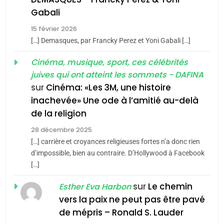
chanson de Boy George
6
Gabali
ISRAÉL
JUDAISME
FIÈRE, DIGNE ET RÉSILIENTE :
15 février 2026
POURQUOI JE REVENDIQUE
3
[…] Demasques, par Francky Perez et Yoni Gabali […]
MA JUDAÏTE par Thérèse
Tout sur la Nostalgie
ISRAÉL
JUDAISME
Cinéma, musique, sport, ces célébrités
Zrihen-Dvir
SOUVENIRS
juives qui ont atteint les sommets - DAFINA
7
CE QUI NOUS MANQUE –
sur
Cinéma: «Les 3M, une histoire
inachevée» Une ode à l’amitié au-delà
Jacques Hadida
4
Accords d’Isaac:
de la religion
JUDAISME
l’alliance pourrait
28 décembre 2025
s’étendre à 13 pays
[…] carrière et croyances religieuses fortes n’a donc rien
8
ISRAÉL
JUDAISME
Maroc : Les amandes de
d’impossible, bien au contraire. D’Hollywood à Facebook
d’Amérique latine
[…]
Tafraout, le miel de Tadla
5
2025, l’année la plus
Azilal consacrés produits
sur
Le chemin
DAFINA
MAROC
Esther Eva Harbon
meurtrière selon le
du terroir
vers la paix ne peut pas être pavé
rapport d’ADL contre
1
de mépris – Ronald S. Lauder
FRANCE
ISRAÉL
Oeil ravageur – Vanessa De
l’antisémitisme