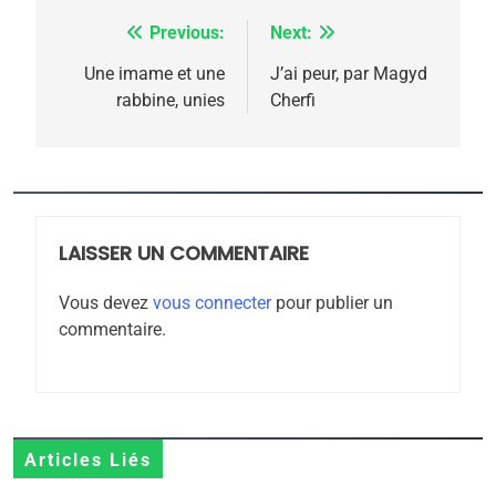
5
Previous:
Next:
Navigation
2025, l’année la plus
meurtrière selon le
de
Une imame et une
J’ai peur, par Magyd
rabbine, unies
Cherfi
rapport d’ADL contre
l’article
FRANCE
ISRAÉL
l’antisémitisme
6
FIÈRE, DIGNE ET RÉSILIENTE :
POURQUOI JE REVENDIQUE
MA JUDAÏTE par Thérèse
LAISSER UN COMMENTAIRE
ISRAÉL
JUDAISME
Zrihen-Dvir
Vous devez
vous connecter
pour publier un
7
commentaire.
CE QUI NOUS MANQUE –
Jacques Hadida
JUDAISME
8
Articles Liés
Maroc : Les amandes de