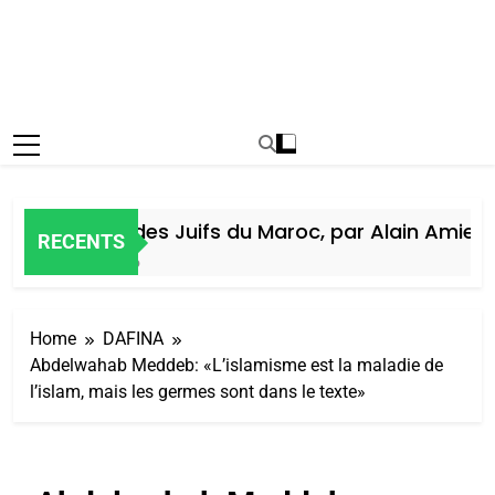
Histoire des Juifs du Maroc, par Alain Amiel
RECENTS
1 Semaine Ago
Home
DAFINA
Abdelwahab Meddeb: «L’islamisme est la maladie de
l’islam, mais les germes sont dans le texte»