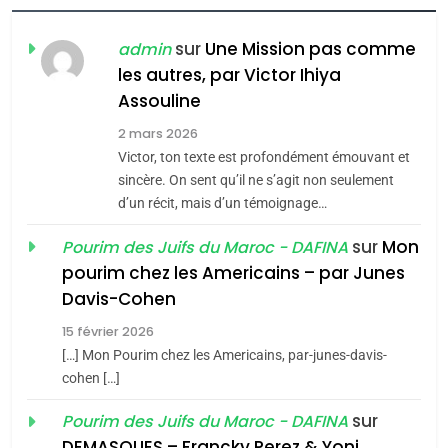
CE QUI NOUS MANQUE –
Jacques Hadida
sur
Une Mission pas comme
admin
les autres, par Victor Ihiya
JUDAISME
Assouline
8
2 mars 2026
Maroc : Les amandes de
Victor, ton texte est profondément émouvant et
Tafraout, le miel de Tadla
sincère. On sent qu’il ne s’agit non seulement
Azilal consacrés produits
d’un récit, mais d’un témoignage…
DAFINA
MAROC
du terroir
sur
Mon
Pourim des Juifs du Maroc - DAFINA
1
pourim chez les Americains – par Junes
Oeil ravageur – Vanessa
Davis-Cohen
De Loya Stauber
15 février 2026
5
CINEMA
ISRAÉL
2025, l’année la plus
[…] Mon Pourim chez les Americains, par-junes-davis-
cohen […]
meurtrière selon le rapport
2
«Tu dis génocide, je dis
d’ADL contre
sur
Pourim des Juifs du Maroc - DAFINA
FRANCE
ISRAÉL
guerre»: La nouvelle
l’antisémitisme
DEMASQUES – Francky Perez & Yoni