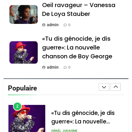
Oeil ravageur – Vanessa
Tafraout, le miel de Tadla
Azilal consacrés produits
De Loya Stauber
DAFINA
MAROC
du terroir
admin
0
1
Oeil ravageur – Vanessa
«Tu dis génocide, je dis
De Loya Stauber
guerre»: La nouvelle
CINEMA
ISRAÉL
chanson de Boy George
2
admin
0
«Tu dis génocide, je dis
Tout sur la Nostalgie
guerre»: La nouvelle
Populaire
chanson de Boy George
admin
ISRAÉL
JUDAISME
0
3
Accords d’Isaac: l’alliance
נשיא המדינה יצחק
הרצוג נפגש עם
Tout sur la Nostalgie
pourrait s’étendre à 13
נשיא ארגנטינה
pays d’Amérique latine
SOUVENIRS
חוויאר מיליי, במשכן