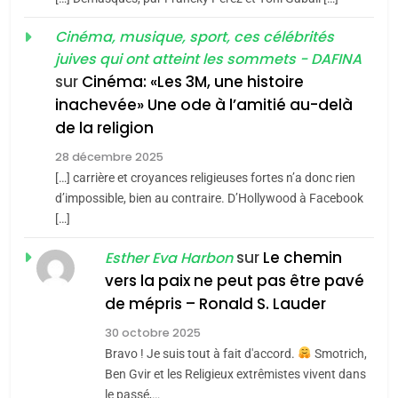
«Tu dis génocide, je dis
d’ADL contre
FRANCE
ISRAÉL
guerre»: La nouvelle
Cinéma, musique, sport, ces célébrités
l’antisémitisme
juives qui ont atteint les sommets - DAFINA
chanson de Boy George
6
ISRAÉL
JUDAISME
FIÈRE, DIGNE ET RÉSILIENTE :
sur
Cinéma: «Les 3M, une histoire
inachevée» Une ode à l’amitié au-delà
POURQUOI JE REVENDIQUE
3
de la religion
MA JUDAÏTE par Thérèse
Tout sur la Nostalgie
ISRAÉL
JUDAISME
Zrihen-Dvir
28 décembre 2025
SOUVENIRS
[…] carrière et croyances religieuses fortes n’a donc rien
7
CE QUI NOUS MANQUE –
d’impossible, bien au contraire. D’Hollywood à Facebook
[…]
Jacques Hadida
4
Accords d’Isaac:
sur
Le chemin
JUDAISME
Esther Eva Harbon
l’alliance pourrait
vers la paix ne peut pas être pavé
s’étendre à 13 pays
8
de mépris – Ronald S. Lauder
ISRAÉL
JUDAISME
Maroc : Les amandes de
d’Amérique latine
30 octobre 2025
Tafraout, le miel de Tadla
5
Bravo ! Je suis tout à fait d'accord.
Smotrich,
2025, l’année la plus
Azilal consacrés produits
DAFINA
MAROC
Ben Gvir et les Religieux extrêmistes vivent dans
meurtrière selon le
du terroir
le passé,…