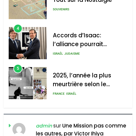
SOUVENIRS
4
Accords d’Isaac:
l’alliance pourrait
s’étendre à 13 pays
ISRAÉL
JUDAISME
d’Amérique latine
5
2025, l’année la plus
meurtrière selon le
rapport d’ADL contre
FRANCE
ISRAÉL
l’antisémitisme
6
FIÈRE, DIGNE ET RÉSILIENTE :
POURQUOI JE REVENDIQUE
sur
Une Mission pas comme
admin
MA JUDAÏTE par Thérèse
les autres, par Victor Ihiya
ISRAÉL
JUDAISME