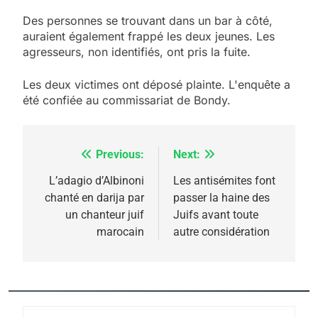
Des personnes se trouvant dans un bar à côté,
auraient également frappé les deux jeunes. Les
5
agresseurs, non identifiés, ont pris la fuite.
2025, l’année la plus
meurtrière selon le
Les deux victimes ont déposé plainte. L'enquête a
été confiée au commissariat de Bondy.
rapport d’ADL contre
FRANCE
ISRAÉL
l’antisémitisme
6
FIÈRE, DIGNE ET RÉSILIENTE :
Previous:
Next:
Navigation
POURQUOI JE REVENDIQUE
de
L’adagio d’Albinoni
Les antisémites font
MA JUDAÏTE par Thérèse
chanté en darija par
passer la haine des
ISRAÉL
JUDAISME
l’article
un chanteur juif
Juifs avant toute
Zrihen-Dvir
marocain
autre considération
7
CE QUI NOUS MANQUE –
Jacques Hadida
JUDAISME