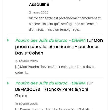
Assouline
Zrihen-Dvir
7
2 mars 2026
CE QUI NOUS MANQUE –
Victor, ton texte est profondément émouvant et
Jacques Hadida
sincère. On sent qu’il ne s’agit non seulement
d’un récit, mais d’un témoignage…
JUDAISME
sur
Mon
Pourim des Juifs du Maroc - DAFINA
8
pourim chez les Americains – par Junes
Maroc : Les amandes de
Davis-Cohen
Tafraout, le miel de Tadla
15 février 2026
Azilal consacrés produits
DAFINA
MAROC
[…] Mon Pourim chez les Americains, par-junes-davis-
du terroir
cohen […]
1
Oeil ravageur – Vanessa
sur
Pourim des Juifs du Maroc - DAFINA
De Loya Stauber
DEMASQUES – Francky Perez & Yoni
5
Gabali
CINEMA
ISRAÉL
2025, l’année la plus
15 février 2026
meurtrière selon le rapport
2
[…] Demasques, par Francky Perez et Yoni Gabali […]