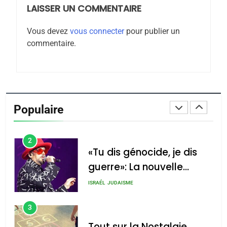
LAISSER UN COMMENTAIRE
8
Maroc : Les amandes de
Vous devez
vous connecter
pour publier un
Tafraout, le miel de Tadla
commentaire.
Azilal consacrés produits
DAFINA
MAROC
du terroir
1
Oeil ravageur – Vanessa
De Loya Stauber
Populaire
CINEMA
ISRAÉL
2
«Tu dis génocide, je dis
guerre»: La nouvelle
chanson de Boy George
ISRAÉL
JUDAISME
3
Tout sur la Nostalgie