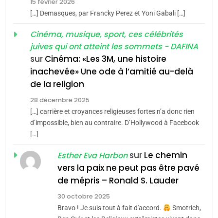
15 février 2026
meurtrière selon le rapport
2
[…] Demasques, par Francky Perez et Yoni Gabali […]
«Tu dis génocide, je dis
d’ADL contre
FRANCE
ISRAÉL
guerre»: La nouvelle
Cinéma, musique, sport, ces célébrités
l’antisémitisme
juives qui ont atteint les sommets - DAFINA
chanson de Boy George
6
ISRAÉL
JUDAISME
FIÈRE, DIGNE ET RÉSILIENTE :
sur
Cinéma: «Les 3M, une histoire
inachevée» Une ode à l’amitié au-delà
POURQUOI JE REVENDIQUE
3
de la religion
MA JUDAÏTE par Thérèse
Tout sur la Nostalgie
ISRAÉL
JUDAISME
Zrihen-Dvir
28 décembre 2025
SOUVENIRS
[…] carrière et croyances religieuses fortes n’a donc rien
7
CE QUI NOUS MANQUE –
d’impossible, bien au contraire. D’Hollywood à Facebook
[…]
Jacques Hadida
4
Accords d’Isaac:
sur
Le chemin
JUDAISME
Esther Eva Harbon
l’alliance pourrait
vers la paix ne peut pas être pavé
s’étendre à 13 pays
8
de mépris – Ronald S. Lauder
ISRAÉL
JUDAISME
Maroc : Les amandes de
d’Amérique latine
30 octobre 2025
Tafraout, le miel de Tadla
5
Bravo ! Je suis tout à fait d'accord.
Smotrich,
2025, l’année la plus
Azilal consacrés produits
DAFINA
MAROC