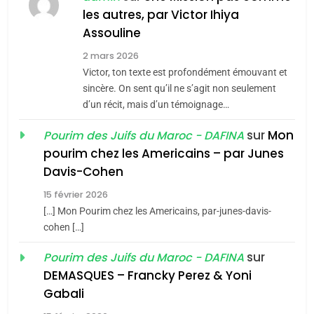
MA JUDAÏTE par Thérèse
les autres, par Victor Ihiya
ISRAÉL
JUDAISME
Assouline
Zrihen-Dvir
7
2 mars 2026
CE QUI NOUS MANQUE –
Victor, ton texte est profondément émouvant et
Jacques Hadida
sincère. On sent qu’il ne s’agit non seulement
d’un récit, mais d’un témoignage…
JUDAISME
sur
Mon
Pourim des Juifs du Maroc - DAFINA
8
pourim chez les Americains – par Junes
Maroc : Les amandes de
Davis-Cohen
Tafraout, le miel de Tadla
15 février 2026
Azilal consacrés produits
DAFINA
MAROC
[…] Mon Pourim chez les Americains, par-junes-davis-
du terroir
cohen […]
1
Oeil ravageur – Vanessa
sur
Pourim des Juifs du Maroc - DAFINA
De Loya Stauber
DEMASQUES – Francky Perez & Yoni
5
Gabali
CINEMA
ISRAÉL
2025, l’année la plus