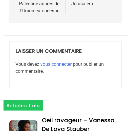
Palestine auprès de
Jérusalem
l’Union européenne
5
2025, l’année la plus
meurtrière selon le
rapport d’ADL contre
LAISSER UN COMMENTAIRE
FRANCE
ISRAÉL
l’antisémitisme
Vous devez
vous connecter
pour publier un
6
commentaire.
FIÈRE, DIGNE ET RÉSILIENTE :
POURQUOI JE REVENDIQUE
MA JUDAÏTE par Thérèse
ISRAÉL
JUDAISME
Zrihen-Dvir
7
Articles Liés
CE QUI NOUS MANQUE –
Oeil ravageur – Vanessa
Jacques Hadida
De Loya Stauber
JUDAISME