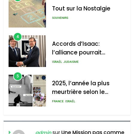
לע"מ Photos By
Tout sur la Nostalgie
: Haim Zach /
GPO
SOUVENIRS
4
Accords d’Isaac:
l’alliance pourrait
2025, l’année la plus
s’étendre à 13 pays
meurtrière selon le rapport
ISRAÉL
JUDAISME
d’Amérique latine
d’ADL contre
5
l’antisémitisme
2025, l’année la plus
meurtrière selon le
admin
0
rapport d’ADL contre
FRANCE
ISRAÉL
l’antisémitisme
6
FIÈRE, DIGNE ET RÉSILIENTE :
POURQUOI JE REVENDIQUE
sur
Une Mission pas comme
admin