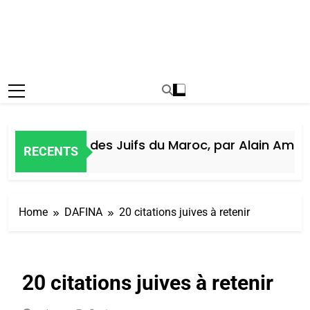
Histoire des Juifs du Maroc, par Alain Amiel
RECENTS
5 Jours Ago
Home
DAFINA
20 citations juives à retenir
20 citations juives à retenir