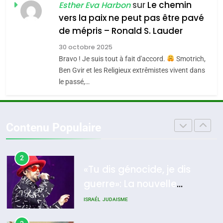
Azilal consacrés produits
sur
Le chemin
DAFINA
MAROC
Esther Eva Harbon
meurtrière selon le
du terroir
vers la paix ne peut pas être pavé
rapport d’ADL contre
1
de mépris – Ronald S. Lauder
FRANCE
ISRAÉL
Oeil ravageur – Vanessa De
l’antisémitisme
30 octobre 2025
Loya Stauber
6
Bravo ! Je suis tout à fait d'accord.
Smotrich,
FIÈRE, DIGNE ET RÉSILIENTE :
CINEMA
ISRAÉL
Ben Gvir et les Religieux extrêmistes vivent dans
POURQUOI JE REVENDIQUE
le passé,…
MA JUDAÏTE par Thérèse
2
ISRAÉL
JUDAISME
«Tu dis génocide, je dis
Zrihen-Dvir
guerre»: La nouvelle
7
Contenu Populaire
CE QUI NOUS MANQUE –
chanson de Boy George
ISRAÉL
JUDAISME
Jacques Hadida
3
JUDAISME
Tout sur la Nostalgie
8
Maroc : Les amandes de
SOUVENIRS
Tafraout, le miel de Tadla