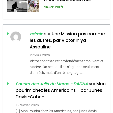
admin
0
MA JUDAÏTE par Thérèse
ISRAÉL
JUDAISME
Zrihen-Dvir
7
CE QUI NOUS MANQUE –
Jacques Hadida
sur
Une Mission pas comme
admin
les autres, par Victor Ihiya
JUDAISME
Assouline
8
2 mars 2026
Maroc : Les amandes de
Victor, ton texte est profondément émouvant et
Tafraout, le miel de Tadla
sincère. On sent qu’il ne s’agit non seulement
Azilal consacrés produits
d’un récit, mais d’un témoignage…
DAFINA
MAROC
du terroir
sur
Mon
Pourim des Juifs du Maroc - DAFINA
1
pourim chez les Americains – par Junes
Oeil ravageur – Vanessa
Davis-Cohen
De Loya Stauber
15 février 2026
5
CINEMA
ISRAÉL
2025, l’année la plus
[…] Mon Pourim chez les Americains, par-junes-davis-