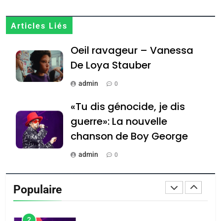
JUDAISME
8
Articles Liés
Maroc : Les amandes de
Oeil ravageur – Vanessa
Tafraout, le miel de Tadla
Azilal consacrés produits
De Loya Stauber
DAFINA
MAROC
du terroir
admin
0
1
Oeil ravageur – Vanessa
«Tu dis génocide, je dis
De Loya Stauber
guerre»: La nouvelle
CINEMA
ISRAÉL
chanson de Boy George
2
admin
0
«Tu dis génocide, je dis
Tout sur la Nostalgie
guerre»: La nouvelle
Populaire
chanson de Boy George
admin
ISRAÉL
JUDAISME
0
3