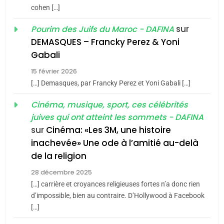
cohen […]
meurtrière selon le rapport
2
«Tu dis génocide, je dis
d’ADL contre
sur
Pourim des Juifs du Maroc - DAFINA
FRANCE
ISRAÉL
guerre»: La nouvelle
l’antisémitisme
DEMASQUES – Francky Perez & Yoni
chanson de Boy George
6
Gabali
ISRAÉL
JUDAISME
FIÈRE, DIGNE ET RÉSILIENTE :
15 février 2026
POURQUOI JE REVENDIQUE
3
[…] Demasques, par Francky Perez et Yoni Gabali […]
MA JUDAÏTE par Thérèse
Tout sur la Nostalgie
ISRAÉL
JUDAISME
Cinéma, musique, sport, ces célébrités
Zrihen-Dvir
SOUVENIRS
juives qui ont atteint les sommets - DAFINA
7
CE QUI NOUS MANQUE –
sur
Cinéma: «Les 3M, une histoire
inachevée» Une ode à l’amitié au-delà
Jacques Hadida
4
Accords d’Isaac:
de la religion
JUDAISME
l’alliance pourrait
28 décembre 2025
s’étendre à 13 pays
[…] carrière et croyances religieuses fortes n’a donc rien
8
ISRAÉL
JUDAISME
Maroc : Les amandes de
d’impossible, bien au contraire. D’Hollywood à Facebook
d’Amérique latine
[…]
Tafraout, le miel de Tadla
5
2025, l’année la plus