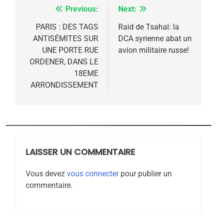
Previous:
Next:
Navigation
de
PARIS : DES TAGS
Raid de Tsahal: la
ANTISÉMITES SUR
DCA syrienne abat un
l’article
5
UNE PORTE RUE
avion militaire russe!
2025, l’année la plus
ORDENER, DANS LE
meurtrière selon le
18EME
ARRONDISSEMENT
rapport d’ADL contre
FRANCE
ISRAÉL
l’antisémitisme
6
FIÈRE, DIGNE ET RÉSILIENTE :
POURQUOI JE REVENDIQUE
MA JUDAÏTE par Thérèse
LAISSER UN COMMENTAIRE
ISRAÉL
JUDAISME
Zrihen-Dvir
Vous devez
vous connecter
pour publier un
7
commentaire.
CE QUI NOUS MANQUE –
Jacques Hadida