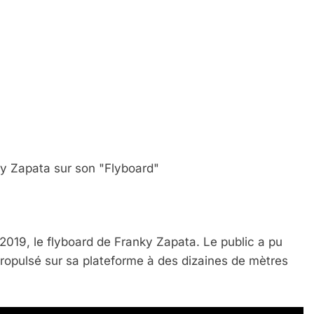
nky Zapata sur son "Flyboard"
 2019, le flyboard de Franky Zapata. Le public a pu
ropulsé sur sa plateforme à des dizaines de mètres
 Meurtrière Selon Le Rapport D’ADL Contre L’anti