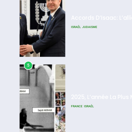
Accords D’Isaac: L’all
ISRAÉL
JUDAISME
5
2025, L’année La Plus
FRANCE
ISRAÉL