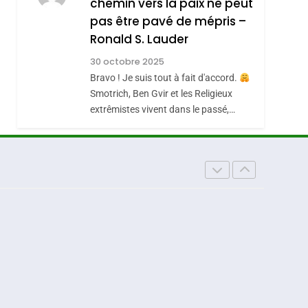
chemin vers la paix ne peut
ISRAÉL
JUDAISME
REVENDIQUE MA
pas être pavé de mépris –
7
CE QUI NOUS
JUDAÏTE Par Thérèse
Ronald S. Lauder
MANQUE – Jacques
Zrihen-Dvir
30 octobre 2025
Hadida
Bravo ! Je suis tout à fait d'accord.
JUDAISME
Smotrich, Ben Gvir et les Religieux
8
extrêmistes vivent dans le passé,…
Maroc : Les Amandes
De Tafraout, Le Miel
De Tadla Azilal
DAFINA
MAROC
Consacrés Produits
Du Terroir