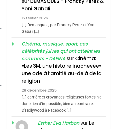
sur
DEMASQUES – Francky Perez &
Nouvelle Chanson De
ISRAÉL
JUDAISME
Yoni Gabali
Boy George
3
15 février 2026
Tout Sur La Nostalgie
[…] Demasques, par Francky Perez et Yoni
SOUVENIRS
Gabali […]
4
Cinéma, musique, sport, ces
Accords D’Isaac:
célébrités juives qui ont atteint les
L’alliance Pourrait
sur
Cinéma:
sommets - DAFINA
S’étendre À 13 Pays
ISRAÉL
JUDAISME
«Les 3M, une histoire inachevée»
D’Amérique Latine
Une ode à l’amitié au-delà de la
5
2025, L’année La Plus
religion
Meurtrière Selon Le
roduits Du
28 décembre 2025
Rapport D’ADL
FRANCE
ISRAÉL
[…] carrière et croyances religieuses fortes n’a
Contre
donc rien d’impossible, bien au contraire.
6
FIÈRE, DIGNE ET
D’Hollywood à Facebook […]
L’antisémitisme
RÉSILIENTE :
sur
Le
Esther Eva Harbon
POURQUOI JE