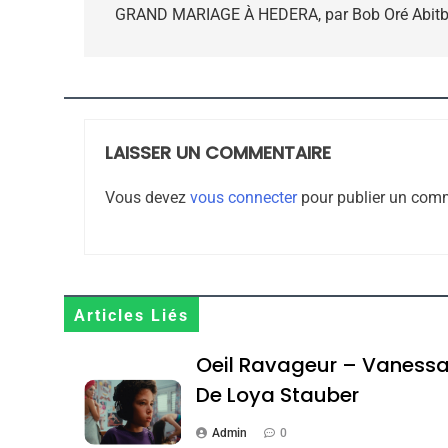
de
GRAND MARIAGE À HEDERA, par Bob Oré Abitb
l’article
CE QUI NOUS MANQUE
JUDAISME
LAISSER UN COMMENTAIRE
Vous devez
vous connecter
pour publier un comm
8
Maroc : Les Amandes D
Articles Liés
Terroir
Oeil Ravageur – Vaness
DAFINA
MAROC
De Loya Stauber
Admin
0