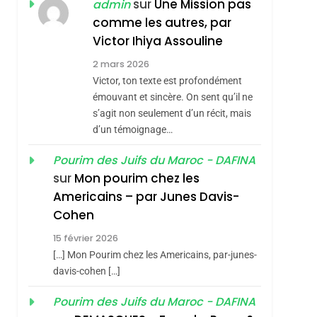
ISRAÉL
JUDAISME
sur
Une Mission pas
admin
REVENDIQUE MA
comme les autres, par
7
CE QUI NOUS
JUDAÏTE Par Thérèse
Victor Ihiya Assouline
MANQUE – Jacques
Zrihen-Dvir
2 mars 2026
Hadida
Victor, ton texte est profondément
JUDAISME
émouvant et sincère. On sent qu’il ne
8
s’agit non seulement d’un récit, mais
Maroc : Les Amandes
d’un témoignage…
De Tafraout, Le Miel
hérèse Zrihen-
De Tadla Azilal
Pourim des Juifs du Maroc - DAFINA
DAFINA
MAROC
sur
Mon pourim chez les
Consacrés Produits
1
Americains – par Junes Davis-
Oeil Ravageur –
Du Terroir
Cohen
Vanessa De Loya
15 février 2026
Stauber
CINEMA
ISRAÉL
[…] Mon Pourim chez les Americains, par-junes-
2
davis-cohen […]
«Tu Dis Génocide, Je
Pourim des Juifs du Maroc - DAFINA
Dis Guerre»: La