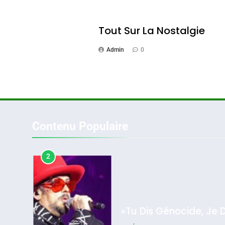
1
Tout Sur La Nostalgie
Admin
0
Oeil Ravageur – Vane
CINEMA
ISRAÉL
Contenu Populaire
2
2025, L’année La Plus
Meurtrière Selon Le Rappo
«Tu Dis Génocide, Je 
D’ADL Contre