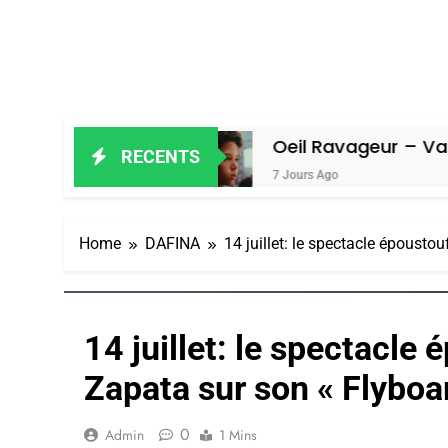
n Amiel
Oeil Ravageur – Vanessa De
RECENTS
7 Jours Ago
Home
DAFINA
14 juillet: le spectacle épousto
14 juillet: le spectacle
Zapata sur son « Flyboa
0
Admin
1 Mins