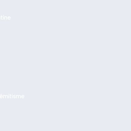
tine
sémitisme