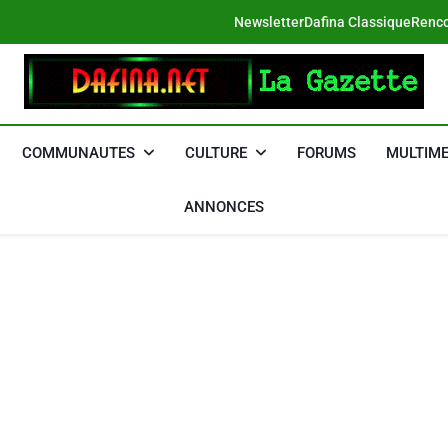
Newsletter
Dafina Classique
Renco
DAFINA
Le Net Des Juifs Du Maroc
COMMUNAUTES
CULTURE
FORUMS
MULTIME
ANNONCES