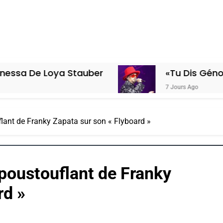
 Loya Stauber
«Tu Dis Génocide, Je 
7 Jours Ago
uflant de Franky Zapata sur son « Flyboard »
 époustouflant de Franky
rd »