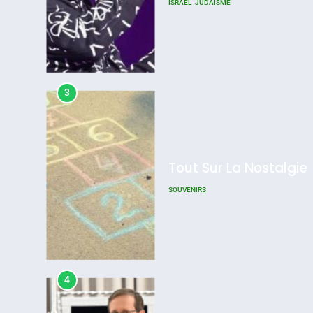
ISRAÉL
JUDAISME
L’antisémitisme
Admin
0
3
Tout Sur La Nostalgie
SOUVENIRS
4