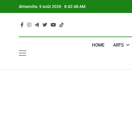
Skip
dimanche, 9 août 2026
8:42:49 AM
to
content
HOME
ARTS