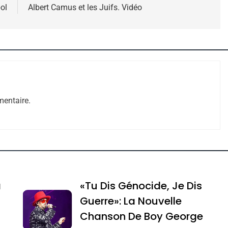
ol
Albert Camus et les Juifs. Vidéo
 – Jacques Hadida
entaire.
e Tafraout, Le Miel De Tadla Azilal Consacrés P
a
«Tu Dis Génocide, Je Dis
Guerre»: La Nouvelle
Chanson De Boy George