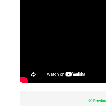
FRANCE
ISRAÉL
6
FIÈRE, DIGNE ET RÉSIL
Dvir
ISRAÉL
JUDAISME
7
Previou
Navigation