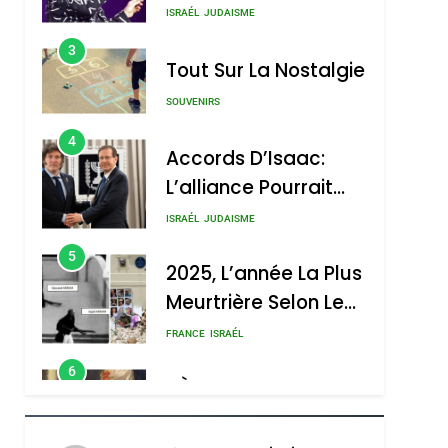
Nouvelle Chanson De
ISRAÉL
JUDAISME
Boy George
3
Tout Sur La Nostalgie
SOUVENIRS
4
Accords D’Isaac:
L’alliance Pourrait
S’étendre À 13 Pays
ISRAÉL
JUDAISME
D’Amérique Latine
5
2025, L’année La Plus
Meurtrière Selon Le
Rapport D’ADL
FRANCE
ISRAÉL
Contre
6
FIÈRE, DIGNE ET
L’antisémitisme
RÉSILIENTE :
sémitisme
POURQUOI JE