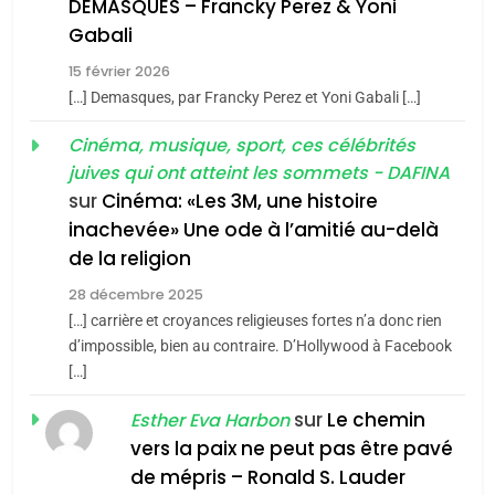
DEMASQUES – Francky Perez & Yoni
5
Gabali
2
2025, l’année la plus
«Tu dis génocide, je dis
15 février 2026
meurtrière selon le rapport
guerre»: La nouvelle
[…] Demasques, par Francky Perez et Yoni Gabali […]
d’ADL contre
FRANCE
ISRAÉL
chanson de Boy George
ISRAÉL
JUDAISME
Cinéma, musique, sport, ces célébrités
l’antisémitisme
juives qui ont atteint les sommets - DAFINA
6
3
FIÈRE, DIGNE ET RÉSILIENTE :
sur
Cinéma: «Les 3M, une histoire
inachevée» Une ode à l’amitié au-delà
Tout sur la Nostalgie
POURQUOI JE REVENDIQUE
de la religion
MA JUDAÏTE par Thérèse
SOUVENIRS
ISRAÉL
JUDAISME
Zrihen-Dvir
28 décembre 2025
[…] carrière et croyances religieuses fortes n’a donc rien
7
4
CE QUI NOUS MANQUE –
d’impossible, bien au contraire. D’Hollywood à Facebook
Accords d’Isaac:
[…]
Jacques Hadida
l’alliance pourrait
sur
Le chemin
JUDAISME
Esther Eva Harbon
s’étendre à 13 pays
ISRAÉL
JUDAISME
vers la paix ne peut pas être pavé
d’Amérique latine
8
de mépris – Ronald S. Lauder
5
Maroc : Les amandes de