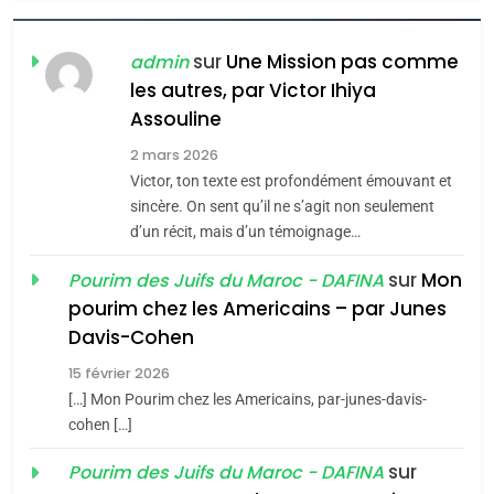
POURQUOI JE REVENDIQUE
MA JUDAÏTE par Thérèse
ISRAÉL
JUDAISME
sur
Une Mission pas comme
admin
Zrihen-Dvir
les autres, par Victor Ihiya
7
Assouline
CE QUI NOUS MANQUE –
Jacques Hadida
2 mars 2026
Victor, ton texte est profondément émouvant et
JUDAISME
sincère. On sent qu’il ne s’agit non seulement
d’un récit, mais d’un témoignage…
8
Maroc : Les amandes de
sur
Mon
Pourim des Juifs du Maroc - DAFINA
Tafraout, le miel de Tadla
pourim chez les Americains – par Junes
Azilal consacrés produits
Davis-Cohen
DAFINA
MAROC
du terroir
15 février 2026
1
[…] Mon Pourim chez les Americains, par-junes-davis-
Oeil ravageur – Vanessa
cohen […]
De Loya Stauber
sur
Pourim des Juifs du Maroc - DAFINA
CINEMA
ISRAÉL