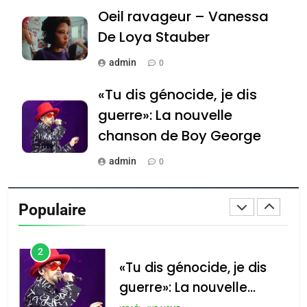
JUDAISME
Oeil ravageur – Vanessa
De Loya Stauber
8
Maroc : Les amandes de
admin
0
Tafraout, le miel de Tadla
«Tu dis génocide, je dis
Azilal consacrés produits
DAFINA
MAROC
guerre»: La nouvelle
du terroir
chanson de Boy George
1
Oeil ravageur – Vanessa
admin
0
De Loya Stauber
Tout sur la Nostalgie
CINEMA
ISRAÉL
Populaire
admin
0
2
«Tu dis génocide, je dis
Accords d’Isaac: l’alliance
נשיא המדינה יצחק
guerre»: La nouvelle
הרצוג נפגש עם
pourrait s’étendre à 13
chanson de Boy George
ISRAÉL
JUDAISME
נשיא ארגנטינה
pays d’Amérique latine