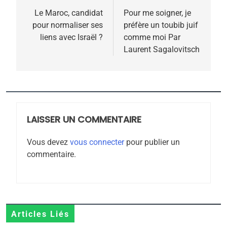
de
Le Maroc, candidat
Pour me soigner, je
pour normaliser ses
préfère un toubib juif
l’article
liens avec Israël ?
comme moi Par
Laurent Sagalovitsch
5
2025, l’année la plus
meurtrière selon le
rapport d’ADL contre
FRANCE
ISRAÉL
l’antisémitisme
LAISSER UN COMMENTAIRE
6
FIÈRE, DIGNE ET RÉSILIENTE :
Vous devez
vous connecter
pour publier un
POURQUOI JE REVENDIQUE
commentaire.
MA JUDAÏTE par Thérèse
ISRAÉL
JUDAISME
Zrihen-Dvir
7
CE QUI NOUS MANQUE –
Articles Liés
Jacques Hadida