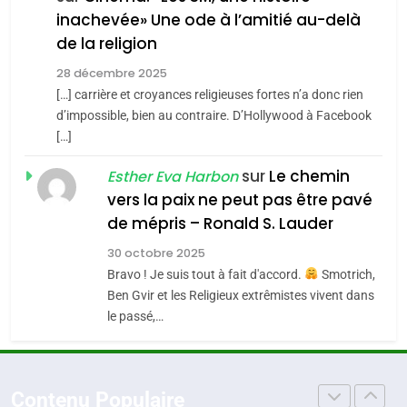
inachevée» Une ode à l’amitié au-delà
POURQUOI JE REVENDIQUE
3
de la religion
MA JUDAÏTE par Thérèse
Tout sur la Nostalgie
ISRAÉL
JUDAISME
Zrihen-Dvir
28 décembre 2025
SOUVENIRS
[…] carrière et croyances religieuses fortes n’a donc rien
7
CE QUI NOUS MANQUE –
d’impossible, bien au contraire. D’Hollywood à Facebook
[…]
Jacques Hadida
4
Accords d’Isaac:
sur
Le chemin
JUDAISME
Esther Eva Harbon
l’alliance pourrait
vers la paix ne peut pas être pavé
s’étendre à 13 pays
8
de mépris – Ronald S. Lauder
ISRAÉL
JUDAISME
Maroc : Les amandes de
d’Amérique latine
30 octobre 2025
Tafraout, le miel de Tadla
5
Bravo ! Je suis tout à fait d'accord.
Smotrich,
2025, l’année la plus
Azilal consacrés produits
DAFINA
MAROC
Ben Gvir et les Religieux extrêmistes vivent dans
meurtrière selon le
du terroir
le passé,…
rapport d’ADL contre
1
FRANCE
ISRAÉL
Oeil ravageur – Vanessa De
l’antisémitisme
Loya Stauber
6
Contenu Populaire
FIÈRE, DIGNE ET RÉSILIENTE :