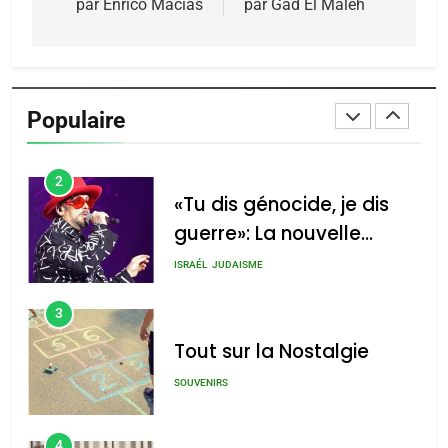
DAFINA
MAROC
par Enrico Macias
par Gad El Maleh
l’article
du terroir
1
Oeil ravageur – Vanessa
De Loya Stauber
Populaire
CINEMA
ISRAÉL
2
«Tu dis génocide, je dis
guerre»: La nouvelle
chanson de Boy George
ISRAÉL
JUDAISME
3
Tout sur la Nostalgie
SOUVENIRS
4