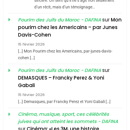
sincère. On sent qu’il ne s’agit non seulement
d’un récit, mais d’un témoignage…
JUDAISME
sur
Mon
Pourim des Juifs du Maroc - DAFINA
8
pourim chez les Americains – par Junes
Maroc : Les amandes de
Davis-Cohen
Tafraout, le miel de Tadla
15 février 2026
Azilal consacrés produits
DAFINA
MAROC
[…] Mon Pourim chez les Americains, par-junes-davis-
du terroir
cohen […]
1
Oeil ravageur – Vanessa
sur
Pourim des Juifs du Maroc - DAFINA
De Loya Stauber
DEMASQUES – Francky Perez & Yoni
5
Gabali
CINEMA
ISRAÉL
2025, l’année la plus
15 février 2026
meurtrière selon le rapport
2
[…] Demasques, par Francky Perez et Yoni Gabali […]
«Tu dis génocide, je dis
d’ADL contre
FRANCE
ISRAÉL
guerre»: La nouvelle
Cinéma, musique, sport, ces célébrités
l’antisémitisme
juives qui ont atteint les sommets - DAFINA
chanson de Boy George
6
ISRAÉL
JUDAISME
FIÈRE, DIGNE ET RÉSILIENTE :
sur
Cinéma: «Les 3M, une histoire