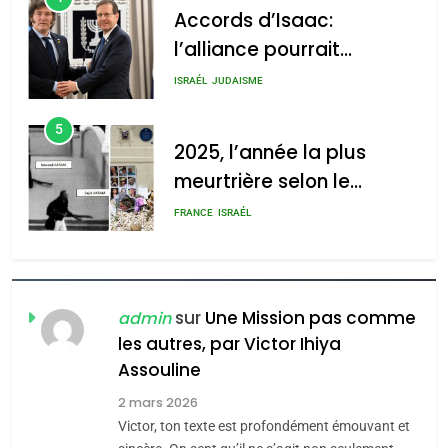
Accords d’Isaac:
l’alliance pourrait
s’étendre à 13 pays
ISRAÉL
JUDAISME
d’Amérique latine
5
2025, l’année la plus
meurtrière selon le
rapport d’ADL contre
FRANCE
ISRAÉL
l’antisémitisme
6
FIÈRE, DIGNE ET RÉSILIENTE :
POURQUOI JE REVENDIQUE
sur
Une Mission pas comme
admin
MA JUDAÏTE par Thérèse
les autres, par Victor Ihiya
ISRAÉL
JUDAISME
Assouline
Zrihen-Dvir
7
2 mars 2026
CE QUI NOUS MANQUE –
Victor, ton texte est profondément émouvant et
Jacques Hadida