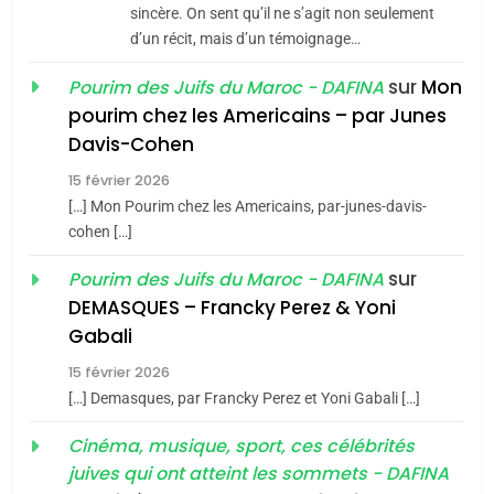
Jacques Hadida
sincère. On sent qu’il ne s’agit non seulement
d’un récit, mais d’un témoignage…
JUDAISME
sur
Mon
Pourim des Juifs du Maroc - DAFINA
8
pourim chez les Americains – par Junes
Maroc : Les amandes de
Davis-Cohen
Tafraout, le miel de Tadla
15 février 2026
Azilal consacrés produits
DAFINA
MAROC
[…] Mon Pourim chez les Americains, par-junes-davis-
du terroir
cohen […]
1
Oeil ravageur – Vanessa
sur
Pourim des Juifs du Maroc - DAFINA
De Loya Stauber
DEMASQUES – Francky Perez & Yoni
5
Gabali
CINEMA
ISRAÉL
2025, l’année la plus
15 février 2026
meurtrière selon le rapport
2
[…] Demasques, par Francky Perez et Yoni Gabali […]
«Tu dis génocide, je dis
d’ADL contre
FRANCE
ISRAÉL
guerre»: La nouvelle
Cinéma, musique, sport, ces célébrités
l’antisémitisme
juives qui ont atteint les sommets - DAFINA
chanson de Boy George
6
ISRAÉL
JUDAISME