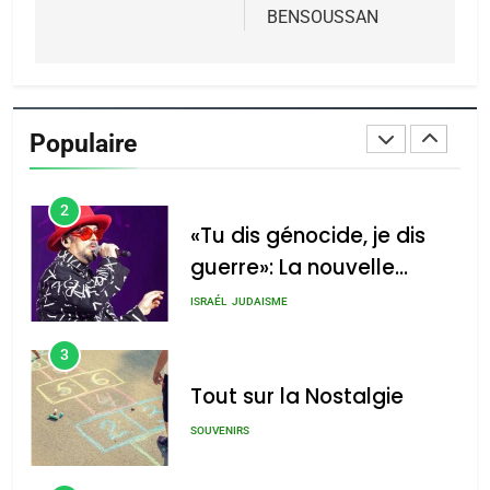
Azilal consacrés produits
DAFINA
MAROC
BENSOUSSAN
du terroir
1
Oeil ravageur – Vanessa
De Loya Stauber
Populaire
CINEMA
ISRAÉL
2
«Tu dis génocide, je dis
guerre»: La nouvelle
chanson de Boy George
ISRAÉL
JUDAISME
3
Tout sur la Nostalgie
SOUVENIRS