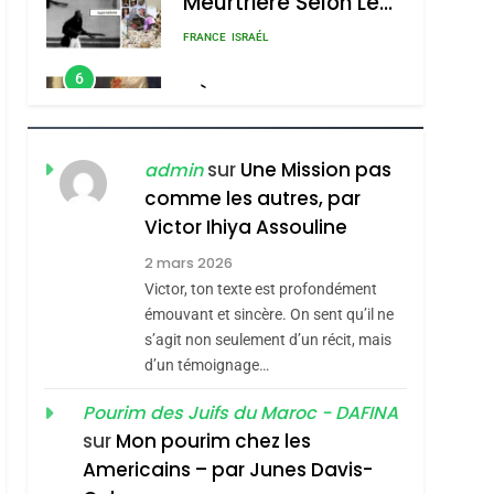
Meurtrière Selon Le
Rapport D’ADL
FRANCE
ISRAÉL
Contre
6
FIÈRE, DIGNE ET
L’antisémitisme
RÉSILIENTE :
sémitisme
POURQUOI JE
ISRAÉL
JUDAISME
sur
Une Mission pas
admin
REVENDIQUE MA
comme les autres, par
7
CE QUI NOUS
JUDAÏTE Par Thérèse
Victor Ihiya Assouline
MANQUE – Jacques
Zrihen-Dvir
2 mars 2026
Hadida
Victor, ton texte est profondément
JUDAISME
émouvant et sincère. On sent qu’il ne
8
s’agit non seulement d’un récit, mais
Maroc : Les Amandes
d’un témoignage…
De Tafraout, Le Miel
hérèse Zrihen-
De Tadla Azilal
Pourim des Juifs du Maroc - DAFINA
DAFINA
MAROC
sur
Mon pourim chez les
Consacrés Produits
1
Americains – par Junes Davis-
Oeil Ravageur –
Du Terroir