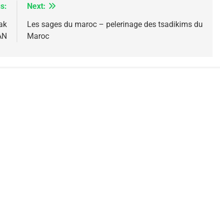
s:
Next:
ak
Les sages du maroc – pelerinage des tsadikims du
AN
Maroc
 – Jacques Hadida