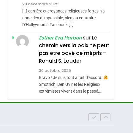
Meurtrière Selon Le
roduits Du
28 décembre 2025
Rapport D’ADL
FRANCE
ISRAÉL
[…] carrière et croyances religieuses fortes n’a
Contre
donc rien d’impossible, bien au contraire.
6
FIÈRE, DIGNE ET
D’Hollywood à Facebook […]
L’antisémitisme
RÉSILIENTE :
sur
Le
Esther Eva Harbon
POURQUOI JE
chemin vers la paix ne peut
ISRAÉL
JUDAISME
REVENDIQUE MA
pas être pavé de mépris –
7
CE QUI NOUS
JUDAÏTE Par Thérèse
Ronald S. Lauder
MANQUE – Jacques
Zrihen-Dvir
30 octobre 2025
Hadida
Bravo ! Je suis tout à fait d'accord.
JUDAISME
Smotrich, Ben Gvir et les Religieux
8
extrêmistes vivent dans le passé,…
Maroc : Les Amandes
De Tafraout, Le Miel
De Tadla Azilal
DAFINA
MAROC
Consacrés Produits
Du Terroir