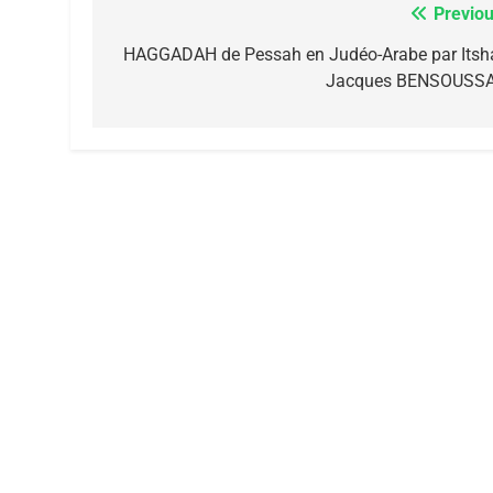
Previou
Navigation
de
HAGGADAH de Pessah en Judéo-Arabe par Itsh
Jacques BENSOUSS
l’article
7
CE QUI NOUS MANQUE
JUDAISME
8