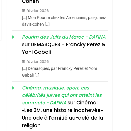
Cohen
Vanessa De Loya
15 février 2026
Stauber
CINEMA
ISRAÉL
[…] Mon Pourim chez les Americains, par-junes-
2
davis-cohen […]
«Tu Dis Génocide, Je
Pourim des Juifs du Maroc - DAFINA
Dis Guerre»: La
sur
DEMASQUES – Francky Perez &
Nouvelle Chanson De
ISRAÉL
JUDAISME
Yoni Gabali
Boy George
3
15 février 2026
Tout Sur La Nostalgie
[…] Demasques, par Francky Perez et Yoni
SOUVENIRS
Gabali […]
4
Cinéma, musique, sport, ces
Accords D’Isaac:
célébrités juives qui ont atteint les
L’alliance Pourrait
sur
Cinéma:
sommets - DAFINA
S’étendre À 13 Pays
ISRAÉL
JUDAISME
«Les 3M, une histoire inachevée»
D’Amérique Latine
Une ode à l’amitié au-delà de la
5
2025, L’année La Plus
religion