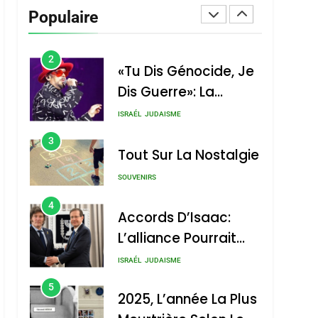
Vanessa De Loya
Populaire
Stauber
CINEMA
ISRAÉL
2
«Tu Dis Génocide, Je
Dis Guerre»: La
Nouvelle Chanson De
ISRAÉL
JUDAISME
Boy George
3
Tout Sur La Nostalgie
SOUVENIRS
4
Accords D’Isaac:
L’alliance Pourrait
S’étendre À 13 Pays
ISRAÉL
JUDAISME
D’Amérique Latine
5
2025, L’année La Plus