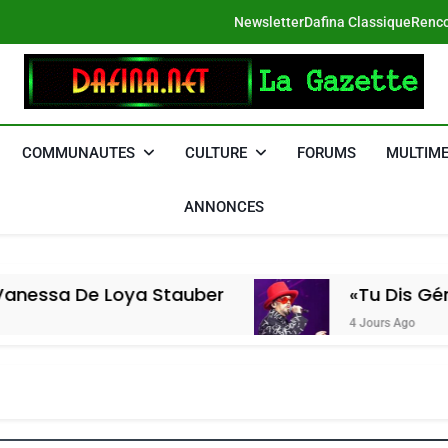
Newsletter
Dafina Classique
Renco
DAFINA
Le Net Des Juifs Du Maroc
COMMUNAUTES
CULTURE
FORUMS
MULTIME
ANNONCES
e Loya Stauber
«Tu Dis Génocide, Je
4 Jours Ago