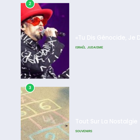
2
«Tu Dis Génocide, Je 
ISRAÉL
JUDAISME
3
Tout Sur La Nostalgie
SOUVENIRS