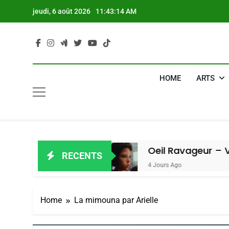
Skip
jeudi, 6 août 2026
11:43:15 AM
to
content
HOME
ARTS
ain Amiel
Oeil Ravageur – Vanessa D
RECENTS
4 Jours Ago
Home
La mimouna par Arielle