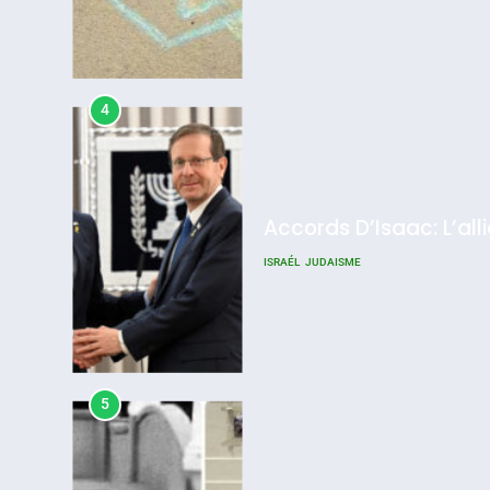
4
Accords D’Isaac: L’all
ISRAÉL
JUDAISME
5