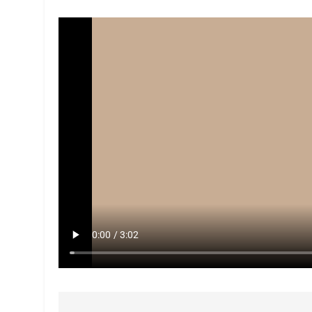
5
2025, L’année La Plus
FRANCE
ISRAÉL
6
FIÈRE, DIGNE ET RÉSIL
Dvir
ISRAÉL
JUDAISME