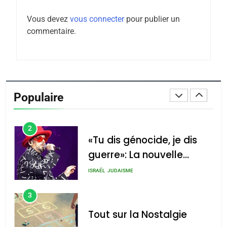
Maroc : Les amandes de
Vous devez
vous connecter
pour publier un
Tafraout, le miel de Tadla
commentaire.
Azilal consacrés produits
DAFINA
MAROC
du terroir
1
Oeil ravageur – Vanessa
De Loya Stauber
Populaire
CINEMA
ISRAÉL
2
«Tu dis génocide, je dis
guerre»: La nouvelle
chanson de Boy George
ISRAÉL
JUDAISME
3
Tout sur la Nostalgie