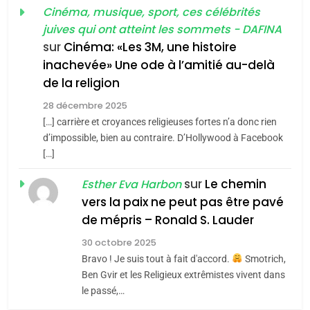
guerre»: La nouvelle
Cinéma, musique, sport, ces célébrités
l’antisémitisme
juives qui ont atteint les sommets - DAFINA
chanson de Boy George
6
ISRAÉL
JUDAISME
FIÈRE, DIGNE ET RÉSILIENTE :
sur
Cinéma: «Les 3M, une histoire
inachevée» Une ode à l’amitié au-delà
POURQUOI JE REVENDIQUE
3
de la religion
MA JUDAÏTE par Thérèse
Tout sur la Nostalgie
ISRAÉL
JUDAISME
Zrihen-Dvir
28 décembre 2025
SOUVENIRS
[…] carrière et croyances religieuses fortes n’a donc rien
7
CE QUI NOUS MANQUE –
d’impossible, bien au contraire. D’Hollywood à Facebook
[…]
Jacques Hadida
4
Accords d’Isaac:
sur
Le chemin
JUDAISME
Esther Eva Harbon
l’alliance pourrait
vers la paix ne peut pas être pavé
s’étendre à 13 pays
8
de mépris – Ronald S. Lauder
ISRAÉL
JUDAISME
Maroc : Les amandes de
d’Amérique latine
30 octobre 2025
Tafraout, le miel de Tadla
5
Bravo ! Je suis tout à fait d'accord.
Smotrich,
2025, l’année la plus
Azilal consacrés produits
DAFINA
MAROC
Ben Gvir et les Religieux extrêmistes vivent dans
meurtrière selon le
du terroir
le passé,…
rapport d’ADL contre
1
FRANCE
ISRAÉL