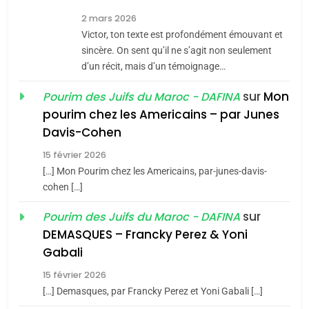
7
2 mars 2026
CE QUI NOUS MANQUE –
Victor, ton texte est profondément émouvant et
Jacques Hadida
sincère. On sent qu’il ne s’agit non seulement
d’un récit, mais d’un témoignage…
JUDAISME
sur
Mon
Pourim des Juifs du Maroc - DAFINA
8
pourim chez les Americains – par Junes
Maroc : Les amandes de
Davis-Cohen
Tafraout, le miel de Tadla
15 février 2026
Azilal consacrés produits
DAFINA
MAROC
[…] Mon Pourim chez les Americains, par-junes-davis-
du terroir
cohen […]
1
Oeil ravageur – Vanessa
sur
Pourim des Juifs du Maroc - DAFINA
De Loya Stauber
DEMASQUES – Francky Perez & Yoni
5
Gabali
CINEMA
ISRAÉL
2025, l’année la plus
15 février 2026
meurtrière selon le rapport
2
[…] Demasques, par Francky Perez et Yoni Gabali […]
«Tu dis génocide, je dis
d’ADL contre
FRANCE
ISRAÉL