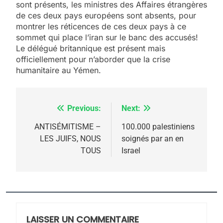
sont présents, les ministres des Affaires étrangères
de ces deux pays européens sont absents, pour
5
montrer les réticences de ces deux pays à ce
2025, l’année la plus
sommet qui place l’iran sur le banc des accusés!
meurtrière selon le
Le délégué britannique est présent mais
officiellement pour n’aborder que la crise
rapport d’ADL contre
FRANCE
ISRAÉL
humanitaire au Yémen.
l’antisémitisme
6
FIÈRE, DIGNE ET RÉSILIENTE :
Previous:
Next:
Navigation
POURQUOI JE REVENDIQUE
MA JUDAÏTE par Thérèse
de
ANTISÉMITISME –
100.000 palestiniens
ISRAÉL
JUDAISME
LES JUIFS, NOUS
soignés par an en
Zrihen-Dvir
l’article
TOUS
Israel
7
CE QUI NOUS MANQUE –
Jacques Hadida
JUDAISME
LAISSER UN COMMENTAIRE
8