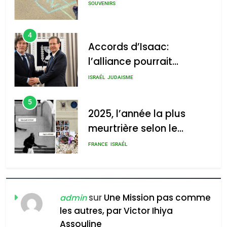
SOUVENIRS
4
Accords d’Isaac:
l’alliance pourrait
s’étendre à 13 pays
ISRAÉL
JUDAISME
d’Amérique latine
5
2025, l’année la plus
meurtrière selon le
rapport d’ADL contre
FRANCE
ISRAÉL
l’antisémitisme
6
FIÈRE, DIGNE ET RÉSILIENTE :
POURQUOI JE REVENDIQUE
sur
Une Mission pas comme
admin
MA JUDAÏTE par Thérèse
les autres, par Victor Ihiya
ISRAÉL
JUDAISME
Assouline
Zrihen-Dvir