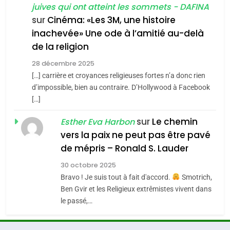
6
juives qui ont atteint les sommets - DAFINA
3
FIÈRE, DIGNE ET RÉSILIENTE :
sur
Cinéma: «Les 3M, une histoire
Tout sur la Nostalgie
POURQUOI JE REVENDIQUE
inachevée» Une ode à l’amitié au-delà
MA JUDAÏTE par Thérèse
de la religion
SOUVENIRS
ISRAÉL
JUDAISME
Zrihen-Dvir
28 décembre 2025
7
[…] carrière et croyances religieuses fortes n’a donc rien
4
CE QUI NOUS MANQUE –
Accords d’Isaac:
d’impossible, bien au contraire. D’Hollywood à Facebook
Jacques Hadida
[…]
l’alliance pourrait
JUDAISME
s’étendre à 13 pays
sur
Le chemin
Esther Eva Harbon
ISRAÉL
JUDAISME
d’Amérique latine
vers la paix ne peut pas être pavé
8
5
de mépris – Ronald S. Lauder
Maroc : Les amandes de
2025, l’année la plus
Tafraout, le miel de Tadla
30 octobre 2025
meurtrière selon le
Bravo ! Je suis tout à fait d'accord.
Smotrich,
Azilal consacrés produits
DAFINA
MAROC
rapport d’ADL contre
Ben Gvir et les Religieux extrêmistes vivent dans
FRANCE
ISRAÉL
du terroir
l’antisémitisme
le passé,…
1
6
Oeil ravageur – Vanessa De
FIÈRE, DIGNE ET RÉSILIENTE :