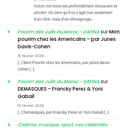
Victor, ton texte est profondément émouvant et
JUDAISME
sincère. On sent qu’il ne s’agit non seulement
d’un récit, mais d’un témoignage…
8
Maroc : Les amandes de
sur
Mon
Pourim des Juifs du Maroc - DAFINA
Tafraout, le miel de Tadla
pourim chez les Americains – par Junes
Azilal consacrés produits
DAFINA
MAROC
Davis-Cohen
du terroir
15 février 2026
1
[…] Mon Pourim chez les Americains, par-junes-davis-
Oeil ravageur – Vanessa
cohen […]
De Loya Stauber
sur
Pourim des Juifs du Maroc - DAFINA
CINEMA
ISRAÉL
DEMASQUES – Francky Perez & Yoni
5
Gabali
2
2025, l’année la plus
«Tu dis génocide, je dis
15 février 2026
meurtrière selon le rapport
guerre»: La nouvelle
[…] Demasques, par Francky Perez et Yoni Gabali […]
d’ADL contre
FRANCE
ISRAÉL
chanson de Boy George
ISRAÉL
JUDAISME
l’antisémitisme
Cinéma, musique, sport, ces célébrités