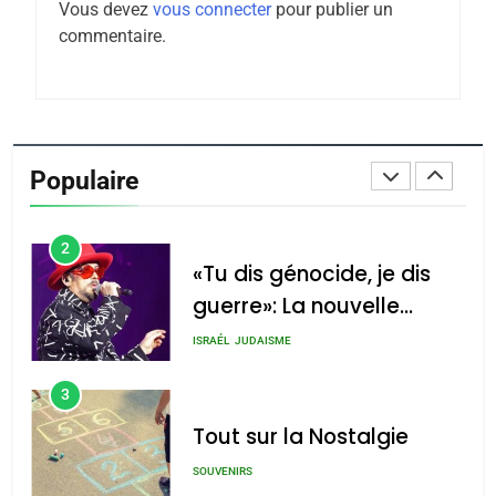
Vous devez
vous connecter
pour publier un
du terroir
commentaire.
1
Oeil ravageur – Vanessa
De Loya Stauber
CINEMA
ISRAÉL
Populaire
2
«Tu dis génocide, je dis
guerre»: La nouvelle
chanson de Boy George
ISRAÉL
JUDAISME
3
Tout sur la Nostalgie
SOUVENIRS
4