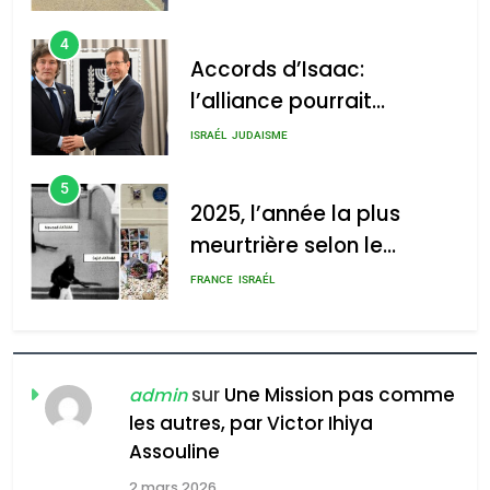
Accords d’Isaac:
l’alliance pourrait
s’étendre à 13 pays
ISRAÉL
JUDAISME
d’Amérique latine
5
2025, l’année la plus
meurtrière selon le
rapport d’ADL contre
FRANCE
ISRAÉL
l’antisémitisme
6
FIÈRE, DIGNE ET RÉSILIENTE :
POURQUOI JE REVENDIQUE
MA JUDAÏTE par Thérèse
ISRAÉL
JUDAISME
sur
Une Mission pas comme
admin
Zrihen-Dvir
les autres, par Victor Ihiya
7
CE QUI NOUS MANQUE –
Assouline
Jacques Hadida
2 mars 2026