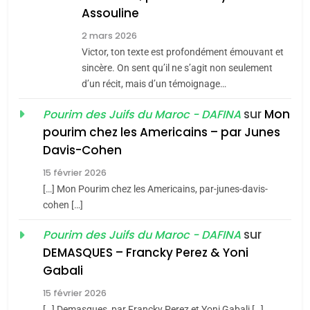
Assouline
Zrihen-Dvir
7
2 mars 2026
CE QUI NOUS MANQUE –
Victor, ton texte est profondément émouvant et
Jacques Hadida
sincère. On sent qu’il ne s’agit non seulement
d’un récit, mais d’un témoignage…
JUDAISME
sur
Mon
Pourim des Juifs du Maroc - DAFINA
8
pourim chez les Americains – par Junes
Maroc : Les amandes de
Davis-Cohen
Tafraout, le miel de Tadla
15 février 2026
Azilal consacrés produits
DAFINA
MAROC
[…] Mon Pourim chez les Americains, par-junes-davis-
du terroir
cohen […]
1
Oeil ravageur – Vanessa
sur
Pourim des Juifs du Maroc - DAFINA
De Loya Stauber
DEMASQUES – Francky Perez & Yoni
5
Gabali
CINEMA
ISRAÉL
2025, l’année la plus
15 février 2026
meurtrière selon le rapport
2
[…] Demasques, par Francky Perez et Yoni Gabali […]