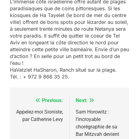
L’immense côte israélienne offre autant de plages
paradisiaques que de coins pittoresques. Si les
kiosques de Ha Tayelet (le bord de mer du centre
ville) offrent de bons spots pour lézarder au soleil,
à seulement trente minutes de route Netanya sera
votre paradis. Il suffit de quitter le coeur de Tel
Aviv en longeant la côte direction le nord pour
atteindre cette petite ville balnéaire. Envie d’un peu
d’action ? En selle pour un petit trot au bord de
l’eau !
HaVatzlet HaSharon, Ranch situé sur la plage.
Tél. : + 972 9 866 35 25.
Previous:
Next:
Navigation
de
Appelez-moi Sioniste,
Sam Horowitz :
par Catherine Levy
l’incroyable
l’article
chorégraphie de sa
Bar Mitzvah devient