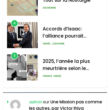
Tout sur la Nostalgie
: Haim Zach /
GPO
SOUVENIRS
4
Accords d’Isaac:
l’alliance pourrait
2025, l’année la plus
s’étendre à 13 pays
meurtrière selon le rapport
ISRAÉL
JUDAISME
d’Amérique latine
d’ADL contre
5
l’antisémitisme
2025, l’année la plus
meurtrière selon le
admin
0
rapport d’ADL contre
FRANCE
ISRAÉL
l’antisémitisme
6
FIÈRE, DIGNE ET RÉSILIENTE :
POURQUOI JE REVENDIQUE
sur
Une Mission pas comme
admin
MA JUDAÏTE par Thérèse
les autres, par Victor Ihiya
ISRAÉL
JUDAISME