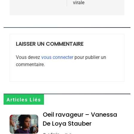
virale
5
2025, l’année la plus
meurtrière selon le
rapport d’ADL contre
LAISSER UN COMMENTAIRE
FRANCE
ISRAÉL
l’antisémitisme
Vous devez
vous connecter
pour publier un
6
commentaire.
FIÈRE, DIGNE ET RÉSILIENTE :
POURQUOI JE REVENDIQUE
MA JUDAÏTE par Thérèse
ISRAÉL
JUDAISME
Zrihen-Dvir
7
Articles Liés
CE QUI NOUS MANQUE –
Oeil ravageur – Vanessa
Jacques Hadida
De Loya Stauber
JUDAISME