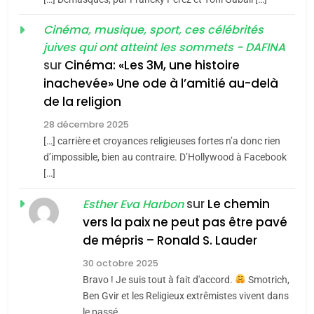
«Tu dis génocide, je dis
d’ADL contre
FRANCE
ISRAÉL
guerre»: La nouvelle
Cinéma, musique, sport, ces célébrités
l’antisémitisme
juives qui ont atteint les sommets - DAFINA
chanson de Boy George
6
ISRAÉL
JUDAISME
FIÈRE, DIGNE ET RÉSILIENTE :
sur
Cinéma: «Les 3M, une histoire
inachevée» Une ode à l’amitié au-delà
POURQUOI JE REVENDIQUE
3
de la religion
MA JUDAÏTE par Thérèse
Tout sur la Nostalgie
ISRAÉL
JUDAISME
Zrihen-Dvir
28 décembre 2025
SOUVENIRS
[…] carrière et croyances religieuses fortes n’a donc rien
7
CE QUI NOUS MANQUE –
d’impossible, bien au contraire. D’Hollywood à Facebook
[…]
Jacques Hadida
4
Accords d’Isaac:
sur
Le chemin
JUDAISME
Esther Eva Harbon
l’alliance pourrait
vers la paix ne peut pas être pavé
s’étendre à 13 pays
8
de mépris – Ronald S. Lauder
ISRAÉL
JUDAISME
Maroc : Les amandes de
d’Amérique latine
30 octobre 2025
Tafraout, le miel de Tadla
5
Bravo ! Je suis tout à fait d'accord.
Smotrich,
2025, l’année la plus
Azilal consacrés produits
DAFINA
MAROC
Ben Gvir et les Religieux extrêmistes vivent dans
meurtrière selon le
du terroir
le passé,…