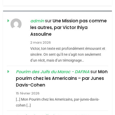
Zrihen-Dvir
7
CE QUI NOUS MANQUE –
Jacques Hadida
sur
Une Mission pas comme
admin
les autres, par Victor Ihiya
JUDAISME
Assouline
8
2 mars 2026
Maroc : Les amandes de
Victor, ton texte est profondément émouvant et
Tafraout, le miel de Tadla
sincère. On sent qu’il ne s’agit non seulement
Azilal consacrés produits
d’un récit, mais d’un témoignage…
DAFINA
MAROC
du terroir
sur
Mon
Pourim des Juifs du Maroc - DAFINA
1
pourim chez les Americains – par Junes
Oeil ravageur – Vanessa
Davis-Cohen
De Loya Stauber
15 février 2026
5
CINEMA
ISRAÉL
2025, l’année la plus
[…] Mon Pourim chez les Americains, par-junes-davis-
cohen […]
meurtrière selon le rapport
2
«Tu dis génocide, je dis