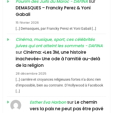
d’ADL contre
sur
Pourim des Juifs du Maroc - DAFINA
FRANCE
ISRAÉL
guerre»: La nouvelle
l’antisémitisme
DEMASQUES – Francky Perez & Yoni
chanson de Boy George
6
Gabali
ISRAÉL
JUDAISME
FIÈRE, DIGNE ET RÉSILIENTE :
15 février 2026
POURQUOI JE REVENDIQUE
3
[…] Demasques, par Francky Perez et Yoni Gabali […]
MA JUDAÏTE par Thérèse
Tout sur la Nostalgie
ISRAÉL
JUDAISME
Cinéma, musique, sport, ces célébrités
Zrihen-Dvir
SOUVENIRS
juives qui ont atteint les sommets - DAFINA
7
CE QUI NOUS MANQUE –
sur
Cinéma: «Les 3M, une histoire
inachevée» Une ode à l’amitié au-delà
Jacques Hadida
4
Accords d’Isaac:
de la religion
JUDAISME
l’alliance pourrait
28 décembre 2025
s’étendre à 13 pays
[…] carrière et croyances religieuses fortes n’a donc rien
8
ISRAÉL
JUDAISME
Maroc : Les amandes de
d’impossible, bien au contraire. D’Hollywood à Facebook
d’Amérique latine
[…]
Tafraout, le miel de Tadla
5
2025, l’année la plus
Azilal consacrés produits
sur
Le chemin
DAFINA
MAROC
Esther Eva Harbon
meurtrière selon le
du terroir
vers la paix ne peut pas être pavé