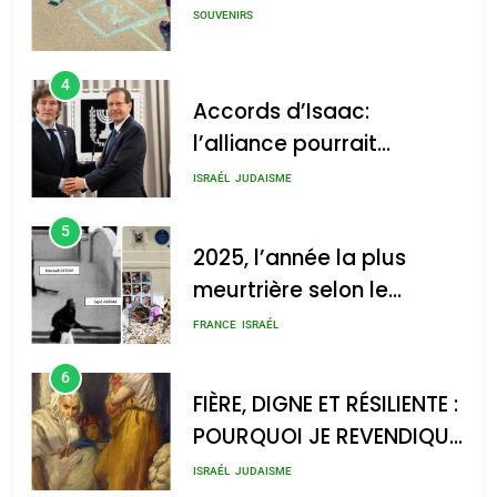
SOUVENIRS
4
Accords d’Isaac:
l’alliance pourrait
s’étendre à 13 pays
ISRAÉL
JUDAISME
d’Amérique latine
5
2025, l’année la plus
meurtrière selon le
rapport d’ADL contre
FRANCE
ISRAÉL
l’antisémitisme
6
FIÈRE, DIGNE ET RÉSILIENTE :
POURQUOI JE REVENDIQUE
MA JUDAÏTE par Thérèse
ISRAÉL
JUDAISME