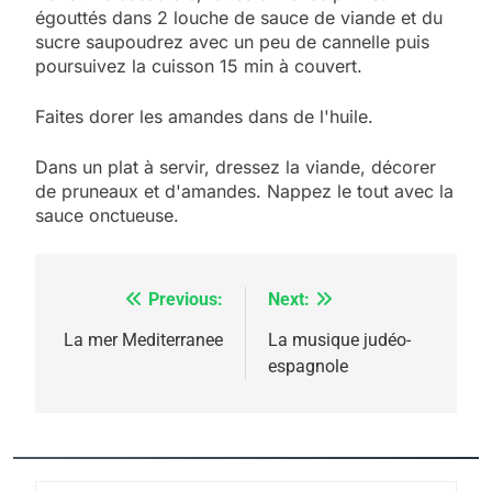
égouttés dans 2 louche de sauce de viande et du
sucre saupoudrez avec un peu de cannelle puis
poursuivez la cuisson 15 min à couvert.
5
2025, l’année la plus
Faites dorer les amandes dans de l'huile.
meurtrière selon le
rapport d’ADL contre
Dans un plat à servir, dressez la viande, décorer
FRANCE
ISRAÉL
de pruneaux et d'amandes. Nappez le tout avec la
l’antisémitisme
sauce onctueuse.
6
FIÈRE, DIGNE ET RÉSILIENTE :
POURQUOI JE REVENDIQUE
Previous:
Next:
Navigation
MA JUDAÏTE par Thérèse
ISRAÉL
JUDAISME
de
La mer Mediterranee
La musique judéo-
Zrihen-Dvir
espagnole
7
l’article
CE QUI NOUS MANQUE –
Jacques Hadida
JUDAISME