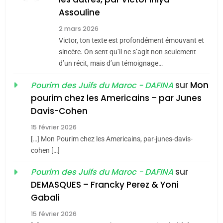
Assouline
Zrihen-Dvir
7
2 mars 2026
CE QUI NOUS MANQUE –
Victor, ton texte est profondément émouvant et
Jacques Hadida
sincère. On sent qu’il ne s’agit non seulement
d’un récit, mais d’un témoignage…
JUDAISME
sur
Mon
Pourim des Juifs du Maroc - DAFINA
8
pourim chez les Americains – par Junes
Maroc : Les amandes de
Davis-Cohen
Tafraout, le miel de Tadla
15 février 2026
Azilal consacrés produits
DAFINA
MAROC
[…] Mon Pourim chez les Americains, par-junes-davis-
du terroir
cohen […]
1
Oeil ravageur – Vanessa
sur
Pourim des Juifs du Maroc - DAFINA
De Loya Stauber
DEMASQUES – Francky Perez & Yoni
5
Gabali
CINEMA
ISRAÉL
2025, l’année la plus
15 février 2026
meurtrière selon le rapport
2