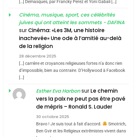
[…] Demasques, par Francky Perez et Yoni Gabali […]
«Tu dis génocide, je dis
d’ADL contre
FRANCE
ISRAÉL
guerre»: La nouvelle
Cinéma, musique, sport, ces célébrités
l’antisémitisme
juives qui ont atteint les sommets - DAFINA
chanson de Boy George
6
ISRAÉL
JUDAISME
FIÈRE, DIGNE ET RÉSILIENTE :
sur
Cinéma: «Les 3M, une histoire
inachevée» Une ode à l’amitié au-delà
POURQUOI JE REVENDIQUE
3
de la religion
MA JUDAÏTE par Thérèse
Tout sur la Nostalgie
ISRAÉL
JUDAISME
Zrihen-Dvir
28 décembre 2025
SOUVENIRS
[…] carrière et croyances religieuses fortes n’a donc rien
7
CE QUI NOUS MANQUE –
d’impossible, bien au contraire. D’Hollywood à Facebook
[…]
Jacques Hadida
4
Accords d’Isaac:
sur
Le chemin
JUDAISME
Esther Eva Harbon
l’alliance pourrait
vers la paix ne peut pas être pavé
s’étendre à 13 pays
8
de mépris – Ronald S. Lauder
ISRAÉL
JUDAISME
Maroc : Les amandes de
d’Amérique latine
30 octobre 2025
Tafraout, le miel de Tadla
5
Bravo ! Je suis tout à fait d'accord.
Smotrich,
2025, l’année la plus
Azilal consacrés produits
DAFINA
MAROC
Ben Gvir et les Religieux extrêmistes vivent dans
meurtrière selon le