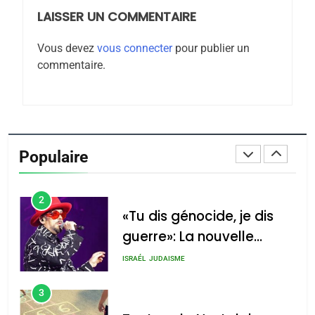
LAISSER UN COMMENTAIRE
8
Maroc : Les amandes de
Vous devez
vous connecter
pour publier un
Tafraout, le miel de Tadla
commentaire.
Azilal consacrés produits
DAFINA
MAROC
du terroir
1
Oeil ravageur – Vanessa
De Loya Stauber
Populaire
CINEMA
ISRAÉL
2
«Tu dis génocide, je dis
guerre»: La nouvelle
chanson de Boy George
ISRAÉL
JUDAISME
3