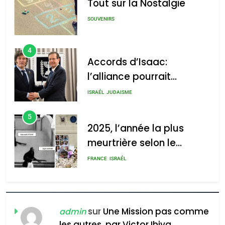
Tout sur la Nostalgie
SOUVENIRS
4
Accords d’Isaac:
l’alliance pourrait
s’étendre à 13 pays
ISRAÉL
JUDAISME
d’Amérique latine
5
2025, l’année la plus
meurtrière selon le
rapport d’ADL contre
FRANCE
ISRAÉL
l’antisémitisme
6
FIÈRE, DIGNE ET RÉSILIENTE :
POURQUOI JE REVENDIQUE
sur
Une Mission pas comme
admin
MA JUDAÏTE par Thérèse
les autres, par Victor Ihiya
ISRAÉL
JUDAISME