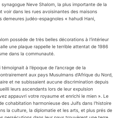
 la synagogue Neve Shalom, la plus importante de la
eut voir dans les rues avoisinantes des maisons
res demeures judéo-espagnoles « hahudi Hani,
m possède de très belles décorations à l’intérieur
alle une plaque rappelle le terrible attentat de 1986
atisme dans la communauté.
 témoignait à l’époque de l’ancrage de la
ontrairement aux pays Musulmans d’Afrique du Nord,
itaire et ne subissaient aucune discrimination depuis
eilli leurs ascendants lors de leur expulsion
vez appauvri votre royaume et enrichi le mien ». Le
de cohabitation harmonieuse des Juifs dans l’histoire
s la culture, la diplomatie et les arts, et plus prés de
es persécutions dans leur pays trouvèrent une terre