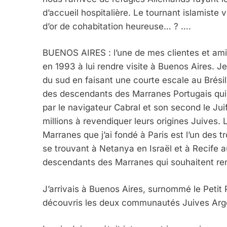
d’accueil hospitalière. Le tournant islamiste v
d’or de cohabitation heureuse… ? ….
BUENOS AIRES : l’une de mes clientes et amie
en 1993 à lui rendre visite à Buenos Aires. 
du sud en faisant une courte escale au Brésil.
des descendants des Marranes Portugais qui 
par le navigateur Cabral et son second le Jui
millions à revendiquer leurs origines Juives.
Marranes que j’ai fondé à Paris est l’un des t
5
se trouvant à Netanya en Israël et à Recife au
descendants des Marranes qui souhaitent ren
J’arrivais à Buenos Aires, surnommé le Petit 
2025, L’année La Plus
découvris les deux communautés Juives Argen
FRANCE
ISRAÉL