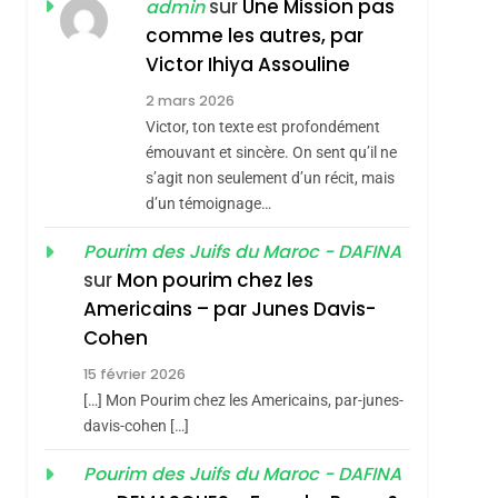
JUDAISME
sur
Une Mission pas
admin
comme les autres, par
8
Maroc : Les Amandes
Victor Ihiya Assouline
De Tafraout, Le Miel
2 mars 2026
De Tadla Azilal
Victor, ton texte est profondément
DAFINA
MAROC
Consacrés Produits
émouvant et sincère. On sent qu’il ne
1
s’agit non seulement d’un récit, mais
Oeil Ravageur –
Du Terroir
d’un témoignage…
Vanessa De Loya
Stauber
Pourim des Juifs du Maroc - DAFINA
CINEMA
ISRAÉL
sur
Mon pourim chez les
2
Americains – par Junes Davis-
«Tu Dis Génocide, Je
Cohen
Dis Guerre»: La
15 février 2026
Nouvelle Chanson De
ISRAÉL
JUDAISME
[…] Mon Pourim chez les Americains, par-junes-
Boy George
3
davis-cohen […]
Tout Sur La Nostalgie
Pourim des Juifs du Maroc - DAFINA
SOUVENIRS