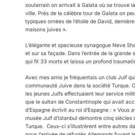
souterrain on arrivait à Galata où se trouve
ville. Prés de la célèbre tour de Galata on p
typiques ornées de l’étoile de David, derniè
maisons juives ».
L’élégante et spacieuse synagogue Neve Shalo
et sur sa façade. Dans l’entrée de la grande s
qui fit 33 morts et laissa un profond traum
Avec mes amis je fréquentais un club Juif qui
communauté Juive dans la société Turque. C
les jeunes Juifs effectuaient leur service mil
que le sultan de Constantinople qui avait accu
d’Espagne écrivit au roi d’Espagne : » Vous a
musée Juif d’Istanbul démontre cinq siècles 
Turque. Ceux-ci s’illustrèrent entre autres dan
nous l’arrivée de réfugiés Allemands fuyant l