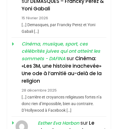
sur
DEMASQUES – Francky Perez &
4
Yoni Gabali
Accords D’Isaac:
15 février 2026
L’alliance Pourrait
[…] Demasques, par Francky Perez et Yoni
S’étendre À 13 Pays
ISRAÉL
JUDAISME
Gabali […]
D’Amérique Latine
5
Cinéma, musique, sport, ces
2025, L’année La Plus
célébrités juives qui ont atteint les
Meurtrière Selon Le
sur
Cinéma:
sommets - DAFINA
Rapport D’ADL
FRANCE
ISRAÉL
«Les 3M, une histoire inachevée»
Contre
Une ode à l’amitié au-delà de la
6
FIÈRE, DIGNE ET
L’antisémitisme
religion
RÉSILIENTE :
28 décembre 2025
POURQUOI JE
ISRAÉL
JUDAISME
[…] carrière et croyances religieuses fortes n’a
REVENDIQUE MA
donc rien d’impossible, bien au contraire.
7
CE QUI NOUS
D’Hollywood à Facebook […]
JUDAÏTE Par Thérèse
MANQUE – Jacques
Zrihen-Dvir
sur
Le
Esther Eva Harbon
Hadida