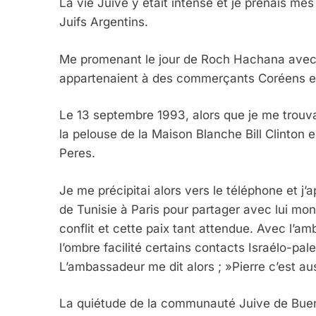
La vie Juive y était intense et je prenais m
Juifs Argentins.
Me promenant le jour de Roch Hachana avec
6
appartenaient à des commerçants Coréens et c
Le 13 septembre 1993, alors que je me trouv
FIÈRE, DIGNE ET RÉSIL
la pelouse de la Maison Blanche Bill Clinton
Dvir
Peres.
ISRAÉL
JUDAISME
Je me précipitai alors vers le téléphone et 
de Tunisie à Paris pour partager avec lui mon
conflit et cette paix tant attendue. Avec l
l’ombre facilité certains contacts Israélo-pal
7
L’ambassadeur me dit alors ; »Pierre c’est au
La quiétude de la communauté Juive de Buen