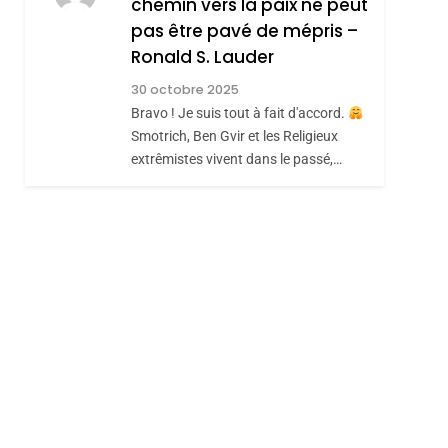
chemin vers la paix ne peut
JUDAISME
pas être pavé de mépris –
8
Maroc : Les Amandes
Ronald S. Lauder
De Tafraout, Le Miel
30 octobre 2025
De Tadla Azilal
Bravo ! Je suis tout à fait d'accord.
DAFINA
MAROC
Smotrich, Ben Gvir et les Religieux
Consacrés Produits
extrêmistes vivent dans le passé,…
Du Terroir
sémitisme