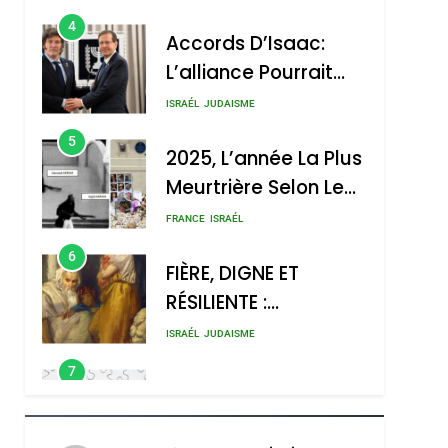
4
Accords D’Isaac:
L’alliance Pourrait
S’étendre À 13 Pays
ISRAÉL
JUDAISME
D’Amérique Latine
5
2025, L’année La Plus
Meurtrière Selon Le
Rapport D’ADL
FRANCE
ISRAÉL
Contre
6
FIÈRE, DIGNE ET
L’antisémitisme
RÉSILIENTE :
POURQUOI JE
ISRAÉL
JUDAISME
REVENDIQUE MA
7
CE QUI NOUS
JUDAÏTE Par Thérèse
MANQUE – Jacques
Zrihen-Dvir
Hadida