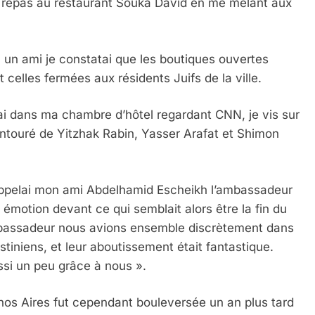
es repas au restaurant Souka David en me mêlant aux
 un ami je
constatai que
les boutiques ouvertes
elles fermées aux résidents Juifs de la ville.
ai dans ma chambre d’hôtel regardant CNN, je vis sur
IENTE : POURQUOI JE REVENDIQUE MA JUDAÏTE Par T
 entouré de Yitzhak Rabin, Yasser Arafat et Shimon
j’appelai mon ami Abdelhamid Escheikh l’ambassadeur
 émotion devant ce qui semblait alors être la fin du
’ambassadeur nous avions ensemble discrètement dans
estiniens, et leur aboutissement était fantastique.
ssi un peu grâce à nous ».
os Aires fut cependant bouleversée un an plus tard