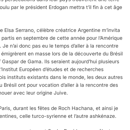
oulu par le président Erdogan mettra t’il fin à cet âge
 Elsa Serrano, célèbre créatrice Argentine m’invita
Je partis en septembre de cette année pour l’Amérique
 Je n’ai donc pas eu le temps d’aller à la rencontre
émigrèrent en masse lors de la découverte du Brésil
f Gaspar de Gama. Ils seraient aujourd’hui plusieurs
 L’Institut Européen d’études et de recherches
rois instituts existants dans le monde, les deux autres
 Brésil ont pour vocation d’aller à la rencontre des
ouer avec leur origine Juive.
Paris, durant les fêtes de Roch Hachana, et ainsi je
 Meurtrière Selon Le Rapport D’ADL Contre L’anti
tines, celle turco-syrienne et l’autre ashkénaze.