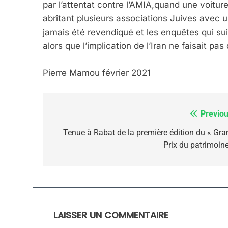
par l’attentat contre l’AMIA,
quand une voiture 
CE QUI NOUS MANQUE
abritant plusieurs associations Juives avec u
JUDAISME
jamais été revendiqué et les enquêtes qui su
alors que l’implication de l’Iran ne faisait pas
Pierre Mamou février 2021
8
Previou
Navigation
de
Tenue à Rabat de la première édition du « Gra
Maroc : Les Amandes D
Prix du patrimoine
l’article
Terroir
DAFINA
MAROC
LAISSER UN COMMENTAIRE