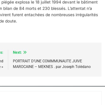
piégée explosa le 18 juillet 1994 devant le bâtiment
 – Jacques Hadida
n bilan de 84 morts et 230 blessés. L’attentat n’a
ivirent furent entaché
es de nombreuses irrégularités
 de dout
e.
s:
Next:
nd
PORTRAIT D’UNE COMMMUNAUTE JUIVE
e Tafraout, Le Miel De Tadla Azilal Consacrés P
 »
MAROCAINE – MEKNES . par Joseph Tolédano