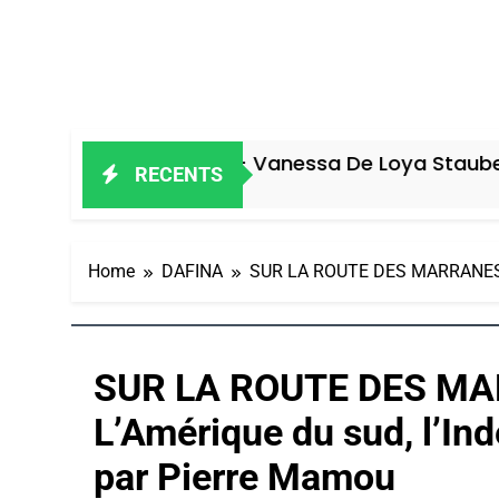
eil Ravageur – Vanessa De Loya Stauber
RECENTS
 Jours Ago
Home
DAFINA
SUR LA ROUTE DES MARRANES, la 
SUR LA ROUTE DES MAR
L’Amérique du sud, l’Ind
par Pierre Mamou