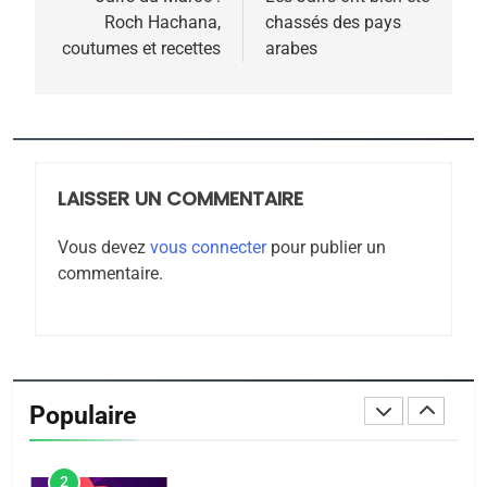
de
Roch Hachana,
chassés des pays
Zrihen-Dvir
l’article
coutumes et recettes
arabes
7
CE QUI NOUS MANQUE –
Jacques Hadida
JUDAISME
LAISSER UN COMMENTAIRE
8
Maroc : Les amandes de
Vous devez
vous connecter
pour publier un
Tafraout, le miel de Tadla
commentaire.
Azilal consacrés produits
DAFINA
MAROC
du terroir
1
Oeil ravageur – Vanessa
De Loya Stauber
Populaire
CINEMA
ISRAÉL
2