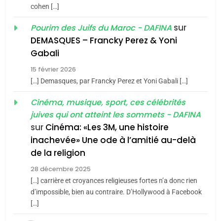
du terroir
cohen […]
1
Oeil ravageur – Vanessa
sur
Pourim des Juifs du Maroc - DAFINA
De Loya Stauber
DEMASQUES – Francky Perez & Yoni
5
Gabali
CINEMA
ISRAÉL
2025, l’année la plus
15 février 2026
meurtrière selon le rapport
2
[…] Demasques, par Francky Perez et Yoni Gabali […]
«Tu dis génocide, je dis
d’ADL contre
FRANCE
ISRAÉL
guerre»: La nouvelle
Cinéma, musique, sport, ces célébrités
l’antisémitisme
juives qui ont atteint les sommets - DAFINA
chanson de Boy George
6
ISRAÉL
JUDAISME
FIÈRE, DIGNE ET RÉSILIENTE :
sur
Cinéma: «Les 3M, une histoire
inachevée» Une ode à l’amitié au-delà
POURQUOI JE REVENDIQUE
3
de la religion
MA JUDAÏTE par Thérèse
Tout sur la Nostalgie
ISRAÉL
JUDAISME
Zrihen-Dvir
28 décembre 2025
SOUVENIRS
[…] carrière et croyances religieuses fortes n’a donc rien
7
CE QUI NOUS MANQUE –
d’impossible, bien au contraire. D’Hollywood à Facebook
[…]
Jacques Hadida
4
Accords d’Isaac: