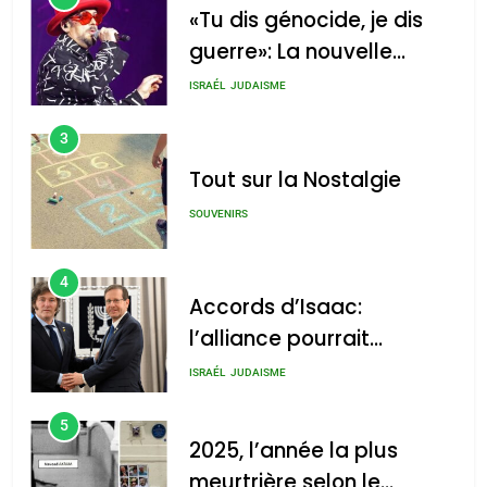
«Tu dis génocide, je dis
guerre»: La nouvelle
chanson de Boy George
ISRAÉL
JUDAISME
3
Tout sur la Nostalgie
SOUVENIRS
4
Accords d’Isaac:
l’alliance pourrait
s’étendre à 13 pays
ISRAÉL
JUDAISME
d’Amérique latine
5
2025, l’année la plus
meurtrière selon le