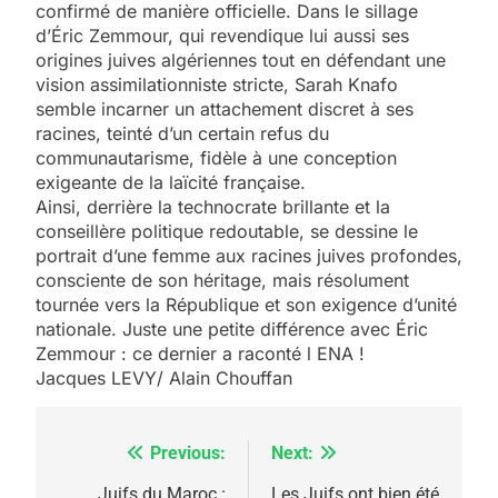
confirmé de manière officielle. Dans le sillage
d’Éric Zemmour, qui revendique lui aussi ses
origines juives algériennes tout en défendant une
vision assimilationniste stricte, Sarah Knafo
semble incarner un attachement discret à ses
racines, teinté d’un certain refus du
communautarisme, fidèle à une conception
exigeante de la laïcité française.
Ainsi, derrière la technocrate brillante et la
conseillère politique redoutable, se dessine le
portrait d’une femme aux racines juives profondes,
5
2025, l’année la plus
consciente de son héritage, mais résolument
tournée vers la République et son exigence d’unité
meurtrière selon le
nationale. Juste une petite différence avec Éric
rapport d’ADL contre
Zemmour : ce dernier a raconté l ENA !
FRANCE
ISRAÉL
l’antisémitisme
Jacques LEVY/ Alain Chouffan
6
FIÈRE, DIGNE ET RÉSILIENTE :
Previous:
Next:
Navigation
POURQUOI JE REVENDIQUE
MA JUDAÏTE par Thérèse
Juifs du Maroc :
Les Juifs ont bien été
ISRAÉL
JUDAISME