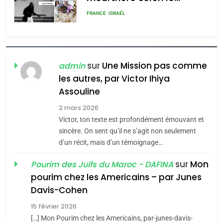
rapport d’ADL contre
FRANCE
ISRAÉL
l’antisémitisme
6
FIÈRE, DIGNE ET RÉSILIENTE :
POURQUOI JE REVENDIQUE
sur
Une Mission pas comme
admin
MA JUDAÏTE par Thérèse
les autres, par Victor Ihiya
ISRAÉL
JUDAISME
Assouline
Zrihen-Dvir
7
2 mars 2026
CE QUI NOUS MANQUE –
Victor, ton texte est profondément émouvant et
Jacques Hadida
sincère. On sent qu’il ne s’agit non seulement
d’un récit, mais d’un témoignage…
JUDAISME
sur
Mon
Pourim des Juifs du Maroc - DAFINA
8
pourim chez les Americains – par Junes
Maroc : Les amandes de
Davis-Cohen
Tafraout, le miel de Tadla
15 février 2026
Azilal consacrés produits
DAFINA
MAROC
[…] Mon Pourim chez les Americains, par-junes-davis-