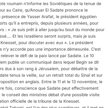
pote roumain n’informe les Soviétiques de la tenue de
our au Caire, qu’Anouar El Sadate prononce le
n présence de Yasser Arafat, le président égyptien
orts qu’il a entrepris, depuis plusieurs années, pour
ors : « Je suis prêt à aller jusqu’au bout du monde pour
sé…. Et les Israéliens seront surpris, mais je suis
 Knesset, pour discuter avec eux ». Le président
ais n’y accorde pas une importance démesurée. C’est
elever le défi de la paix lancé par Sadate. Le 10
lem publie un communiqué dans lequel Begin se dit
urs dus à son rang à Jérusalem, pour débattre de la
ate tenus la veille, sur un retrait total du Sinaï et sur
roposition en anglais. Entre le 11 et le 13 novembre, le
ère fois, conscience que Sadate peut effectivement
le conseil des ministres débat d’une possible visite
ion officielle de la tribune de la Knesset.
tré Tohami, est l’un des plus sceptiques, et il met en