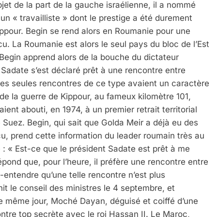
bjet de la part de la gauche israélienne, il a nommé
 « travailliste » dont le prestige a été durement
ippour. Begin se rend alors en Roumanie pour une
 La Roumanie est alors le seul pays du bloc de l’Est
. Begin apprend alors de la bouche du dictateur
 Sadate s’est déclaré prêt à une rencontre entre
 les seules rencontres de ce type avaient un caractère
in de la guerre de Kippour, au fameux kilomètre 101,
nt abouti, en 1974, à un premier retrait territorial
 Suez. Begin, qui sait que Golda Meir a déjà eu des
u, prend cette information du leader roumain très au
 : « Est-ce que le président Sadate est prêt à me
ond que, pour l’heure, il préfère une rencontre entre
-entendre qu’une telle rencontre n’est plus
it le conseil des ministres le 4 septembre, et
 le même jour, Moché Dayan, déguisé et coiffé d’une
tre top secrète avec le roi Hassan II. Le Maroc,