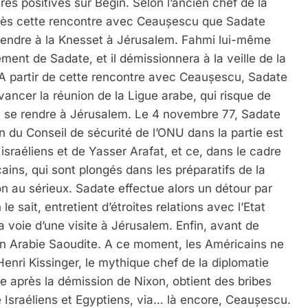
rès positives sur Begin. Selon l’ancien chef de la
près cette rencontre avec Ceaușescu que Sadate
e rendre à la Knesset à Jérusalem. Fahmi lui-même
ement de Sadate, et il démissionnera à la veille de la
e. A partir de cette rencontre avec Ceaușescu, Sadate
vancer la réunion de la Ligue arabe, qui risque de
à se rendre à Jérusalem. Le 4 novembre 77, Sadate
 du Conseil de sécurité de l’ONU dans la partie est
raéliens et de Yasser Arafat, et ce, dans le cadre
ins, qui sont plongés dans les préparatifs de la
n au sérieux. Sadate effectue alors un détour par
le sait, entretient d’étroites relations avec l’Etat
a voie d’une visite à Jérusalem. Enfin, avant de
en Arabie Saoudite. A ce moment, les Américains ne
enri Kissinger, le mythique chef de la diplomatie
 après la démission de Nixon, obtient des bribes
e Israéliens et Egyptiens, via… là encore, Ceaușescu.