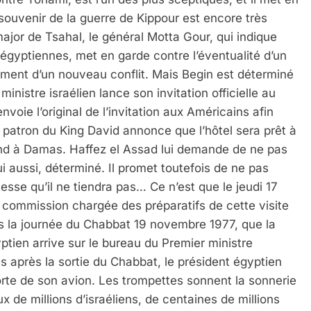
uvenir de la guerre de Kippour est encore très
major de Tsahal, le général Motta Gour, qui indique
égyptiennes, met en garde contre l’éventualité d’un
 Meurtrière Selon Le Rapport D’ADL Contre L’anti
ment d’un nouveau conflit. Mais Begin est déterminé
ministre israélien lance son invitation officielle au
nvoie l’original de l’invitation aux Américains afin
e patron du King David annonce que l’hôtel sera prêt à
end à Damas. Haffez el Assad lui demande de ne pas
ui aussi, déterminé. Il promet toutefois de ne pas
sse qu’il ne tiendra pas… Ce n’est que le jeudi 17
mmission chargée des préparatifs de cette visite
ans la journée du Chabbat 19 novembre 1977, que la
IENTE : POURQUOI JE REVENDIQUE MA JUDAÏTE Par T
yptien arrive sur le bureau du Premier ministre
es après la sortie du Chabbat, le président égyptien
orte de son avion. Les trompettes sonnent la sonnerie
ux de millions d’israéliens, de centaines de millions