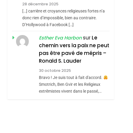
Meurtrière Selon Le
28 décembre 2025
Rapport D’ADL
FRANCE
ISRAÉL
[…] carrière et croyances religieuses fortes n’a
Contre
donc rien d’impossible, bien au contraire.
6
FIÈRE, DIGNE ET
D’Hollywood à Facebook […]
L’antisémitisme
RÉSILIENTE :
sur
Le
Esther Eva Harbon
POURQUOI JE
chemin vers la paix ne peut
ISRAÉL
JUDAISME
REVENDIQUE MA
pas être pavé de mépris –
7
CE QUI NOUS
JUDAÏTE Par Thérèse
Ronald S. Lauder
MANQUE – Jacques
Zrihen-Dvir
30 octobre 2025
Hadida
Bravo ! Je suis tout à fait d'accord.
JUDAISME
Smotrich, Ben Gvir et les Religieux
8
extrêmistes vivent dans le passé,…
Maroc : Les Amandes
De Tafraout, Le Miel
De Tadla Azilal
DAFINA
MAROC
Consacrés Produits
Du Terroir