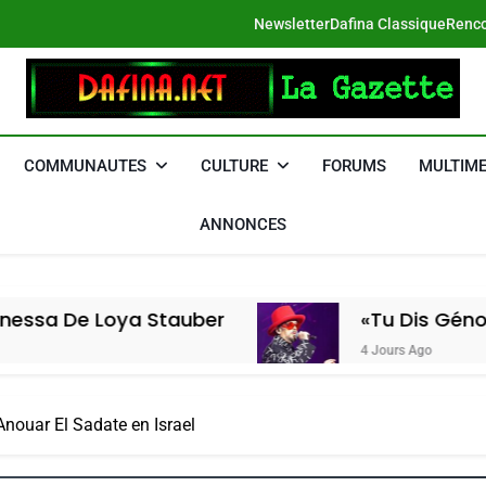
Newsletter
Dafina Classique
Renco
DAFINA
Le Net Des Juifs Du Maroc
COMMUNAUTES
CULTURE
FORUMS
MULTIME
ANNONCES
ya Stauber
«Tu Dis Génocide, Je Dis
4 Jours Ago
’Anouar El Sadate en Israel