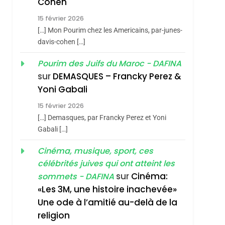
Cohen
Vanessa De Loya
15 février 2026
Stauber
CINEMA
ISRAÉL
[…] Mon Pourim chez les Americains, par-junes-
2
davis-cohen […]
«Tu Dis Génocide, Je
Pourim des Juifs du Maroc - DAFINA
Dis Guerre»: La
sur
DEMASQUES – Francky Perez &
Nouvelle Chanson De
ISRAÉL
JUDAISME
Yoni Gabali
Boy George
3
15 février 2026
Tout Sur La Nostalgie
[…] Demasques, par Francky Perez et Yoni
SOUVENIRS
Gabali […]
4
Cinéma, musique, sport, ces
Accords D’Isaac:
célébrités juives qui ont atteint les
L’alliance Pourrait
sur
Cinéma:
sommets - DAFINA
S’étendre À 13 Pays
ISRAÉL
JUDAISME
«Les 3M, une histoire inachevée»
D’Amérique Latine
Une ode à l’amitié au-delà de la
5
2025, L’année La Plus
religion