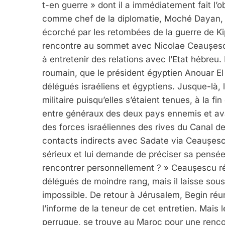
t-en guerre » dont il a immédiatement fait l’o
comme chef de la diplomatie, Moché Dayan, un
écorché par les retombées de la guerre de K
rencontre au sommet avec Nicolae Ceaușescu.
à entretenir des relations avec l’Etat hébreu
roumain, que le président égyptien Anouar El
délégués israéliens et égyptiens. Jusque-là,
militaire puisqu’elles s’étaient tenues, à la f
entre généraux des deux pays ennemis et avaie
des forces israéliennes des rives du Canal de
contacts indirects avec Sadate via Ceaușesc
sérieux et lui demande de préciser sa pensée
rencontrer personnellement ? » Ceaușescu rép
délégués de moindre rang, mais il laisse sous
impossible. De retour à Jérusalem, Begin réun
l’informe de la teneur de cet entretien. Mais
perruque, se trouve au Maroc pour une rencon