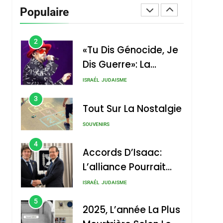
Vanessa De Loya
Populaire
Stauber
CINEMA
ISRAÉL
2
«Tu Dis Génocide, Je
Dis Guerre»: La
Nouvelle Chanson De
ISRAÉL
JUDAISME
Boy George
3
Tout Sur La Nostalgie
SOUVENIRS
4
Accords D’Isaac:
L’alliance Pourrait
S’étendre À 13 Pays
ISRAÉL
JUDAISME
D’Amérique Latine
5
2025, L’année La Plus