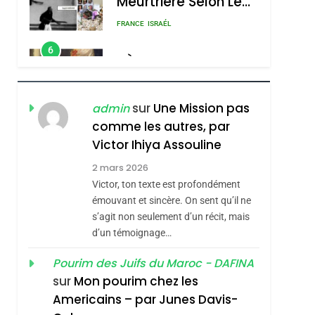
Meurtrière Selon Le
Rapport D’ADL
FRANCE
ISRAÉL
Contre
6
FIÈRE, DIGNE ET
L’antisémitisme
RÉSILIENTE :
POURQUOI JE
ISRAÉL
JUDAISME
sur
Une Mission pas
admin
REVENDIQUE MA
comme les autres, par
7
CE QUI NOUS
JUDAÏTE Par Thérèse
Victor Ihiya Assouline
MANQUE – Jacques
Zrihen-Dvir
2 mars 2026
Hadida
Victor, ton texte est profondément
JUDAISME
émouvant et sincère. On sent qu’il ne
8
s’agit non seulement d’un récit, mais
Maroc : Les Amandes
d’un témoignage…
De Tafraout, Le Miel
De Tadla Azilal
Pourim des Juifs du Maroc - DAFINA
DAFINA
MAROC
sur
Mon pourim chez les
Consacrés Produits
1
Americains – par Junes Davis-
Oeil Ravageur –
Du Terroir