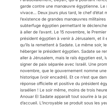
garde contre une manœuvre égyptienne. Le so
vivace… Deux jours plus tard, le chef d’état 
l’existence de grandes manœuvres militaires 
2025, L’année La Plus
subterfuge égyptien permettant le déclenche
FRANCE
ISRAÉL
à aller de l’avant. Le 15 novembre, le Premier 
président égyptien à venir à Jérusalem, et il e
qu’ils la remettent à Sadate. Le même soir, l
héberger le président égyptien. Sadate se r
aller à Jérusalem, mais le raïs égyptien est, l
6
signer de paix séparée avec Israël. Une prome
novembre, que le gouvernement nomme une co
historique (voir encadré). Et ce n’est que d
FIÈRE, DIGNE ET RÉSIL
réponse officielle et positive du président ég
israélien ! Le soir même, moins de trois heur
Dvir
Anouar El Sadate apparaît tout sourire à la p
ISRAÉL
JUDAISME
d’accueil. L’incroyable se produit sous les ye