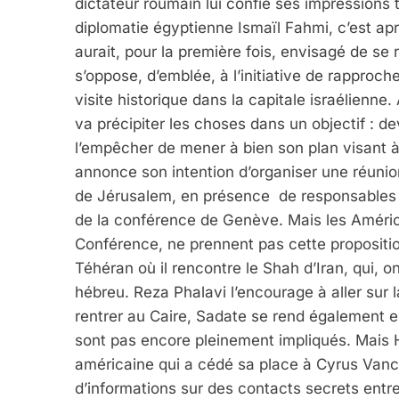
dictateur roumain lui confie ses impressions t
diplomatie égyptienne Ismaïl Fahmi, c’est a
aurait, pour la première fois, envisagé de s
s’oppose, d’emblée, à l’initiative de rapproch
visite historique dans la capitale israélienn
va précipiter les choses dans un objectif : de
l’empêcher de mener à bien son plan visant 
annonce son intention d’organiser une réunion
de Jérusalem, en présence de responsables is
de la conférence de Genève. Mais les América
Conférence, ne prennent pas cette propositio
Téhéran où il rencontre le Shah d’Iran, qui, on 
hébreu. Reza Phalavi l’encourage à aller sur l
rentrer au Caire, Sadate se rend également 
sont pas encore pleinement impliqués. Mais H
américaine qui a cédé sa place à Cyrus Vance
d’informations sur des contacts secrets entr