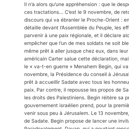
Il n’a alors qu’une appréhension : que le des
ces tractations… C’est le 9 novembre, de ret
discours qui va ébranler le Proche-Orient : e
détaille devant l’Assemblée du Peuple, les eff
parvenir à une paix régionale, et il déclare al
empêcher que l’un de mes soldats ne soit bles
même prêt à aller jusque chez eux, dans leur
américain Carter salue cette déclaration, m
le « va-t-en guerre » Menahem Begin, qui va r
novembre, la Présidence du conseil à Jérusa
prêt à accueillir Sadate avec tous les honne
paix. Par contre, il repousse les propos de Sad
les droits des Palestiniens. Begin réitère sa p
gouvernement israélien prend, pour la premi
venir sous peu à Jérusalem. Le 13 novembre, 
de Sadate. Begin propose de lancer une invitat
5
Paradoxalement, Dayan, qui a pourtant rencon