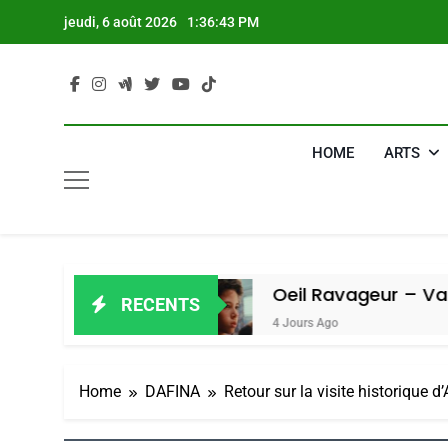
Skip
jeudi, 6 août 2026
1:36:44 PM
to
content
HOME
ARTS
miel
Oeil Ravageur – Vanessa De Lo
RECENTS
4 Jours Ago
Home
DAFINA
Retour sur la visite historique d