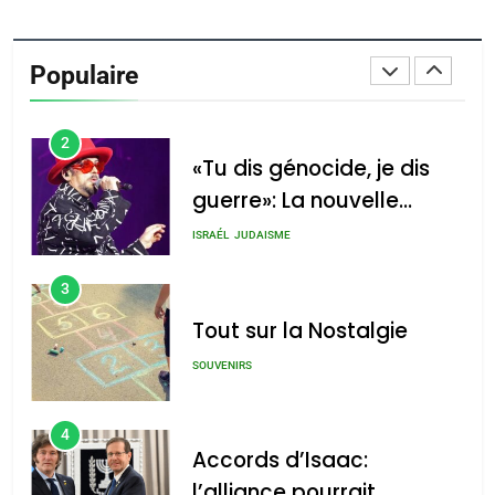
Oeil ravageur – Vanessa
De Loya Stauber
Populaire
CINEMA
ISRAÉL
2
«Tu dis génocide, je dis
guerre»: La nouvelle
chanson de Boy George
ISRAÉL
JUDAISME
3
Tout sur la Nostalgie
SOUVENIRS
4
Accords d’Isaac:
l’alliance pourrait