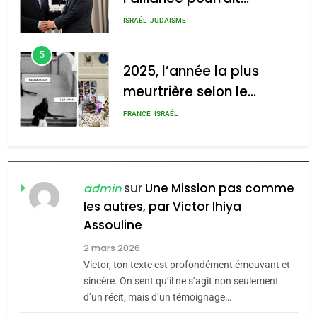
s’étendre à 13 pays
ISRAÉL
JUDAISME
d’Amérique latine
5
2025, l’année la plus
meurtrière selon le
rapport d’ADL contre
FRANCE
ISRAÉL
l’antisémitisme
6
FIÈRE, DIGNE ET RÉSILIENTE :
POURQUOI JE REVENDIQUE
sur
Une Mission pas comme
admin
MA JUDAÏTE par Thérèse
les autres, par Victor Ihiya
ISRAÉL
JUDAISME
Assouline
Zrihen-Dvir
7
2 mars 2026
CE QUI NOUS MANQUE –
Victor, ton texte est profondément émouvant et
Jacques Hadida
sincère. On sent qu’il ne s’agit non seulement
d’un récit, mais d’un témoignage…
JUDAISME