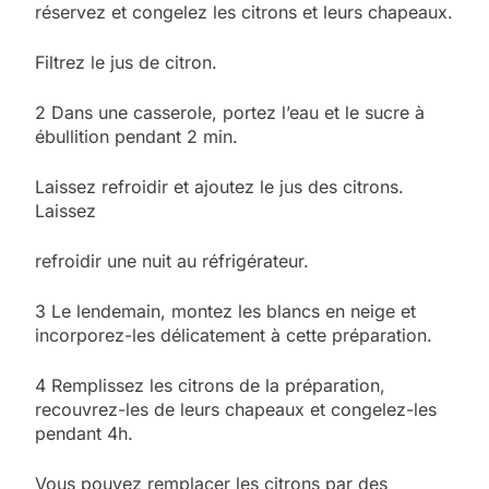
réservez et congelez les citrons et leurs chapeaux.
Filtrez le jus de citron.
2 Dans une casserole, portez l’eau et le sucre à
ébullition pendant 2 min.
Laissez refroidir et ajoutez le jus des citrons.
Laissez
refroidir une nuit au réfrigérateur.
3 Le lendemain, montez les blancs en neige et
incorporez-les délicatement à cette préparation.
4 Remplissez les citrons de la préparation,
5
recouvrez-les de leurs chapeaux et congelez-les
2025, l’année la plus
pendant 4h.
meurtrière selon le
Vous pouvez remplacer les citrons par des
rapport d’ADL contre