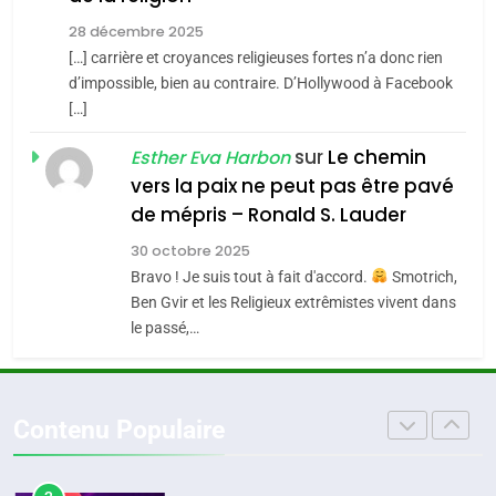
MA JUDAÏTE par Thérèse
Tout sur la Nostalgie
ISRAÉL
JUDAISME
Zrihen-Dvir
28 décembre 2025
SOUVENIRS
[…] carrière et croyances religieuses fortes n’a donc rien
7
CE QUI NOUS MANQUE –
d’impossible, bien au contraire. D’Hollywood à Facebook
[…]
Jacques Hadida
4
Accords d’Isaac:
sur
Le chemin
JUDAISME
Esther Eva Harbon
l’alliance pourrait
vers la paix ne peut pas être pavé
s’étendre à 13 pays
8
de mépris – Ronald S. Lauder
ISRAÉL
JUDAISME
Maroc : Les amandes de
d’Amérique latine
30 octobre 2025
Tafraout, le miel de Tadla
5
Bravo ! Je suis tout à fait d'accord.
Smotrich,
2025, l’année la plus
Azilal consacrés produits
DAFINA
MAROC
Ben Gvir et les Religieux extrêmistes vivent dans
meurtrière selon le
du terroir
le passé,…
rapport d’ADL contre
1
FRANCE
ISRAÉL
Oeil ravageur – Vanessa De
l’antisémitisme
Loya Stauber
6
Contenu Populaire
FIÈRE, DIGNE ET RÉSILIENTE :
CINEMA
ISRAÉL
POURQUOI JE REVENDIQUE