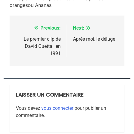
FRANCE
ISRAÉL
orangesou Ananas
l’antisémitisme
6
FIÈRE, DIGNE ET RÉSILIENTE :
Previous:
Next:
Navigation
POURQUOI JE REVENDIQUE
MA JUDAÏTE par Thérèse
de
Le premier clip de
Après moi, le déluge
ISRAÉL
JUDAISME
David Guetta…en
Zrihen-Dvir
l’article
1991
7
CE QUI NOUS MANQUE –
Jacques Hadida
JUDAISME
LAISSER UN COMMENTAIRE
8
Maroc : Les amandes de
Vous devez
vous connecter
pour publier un
Tafraout, le miel de Tadla
commentaire.
Azilal consacrés produits
DAFINA
MAROC
du terroir
1