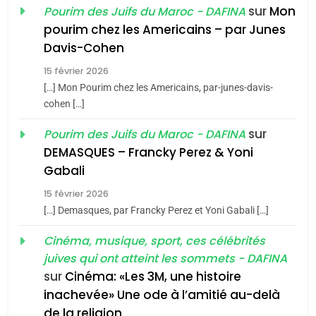
sur
Mon
Pourim des Juifs du Maroc - DAFINA
8
pourim chez les Americains – par Junes
Maroc : Les amandes de
Davis-Cohen
Tafraout, le miel de Tadla
15 février 2026
Azilal consacrés produits
DAFINA
MAROC
[…] Mon Pourim chez les Americains, par-junes-davis-
du terroir
cohen […]
1
Oeil ravageur – Vanessa
sur
Pourim des Juifs du Maroc - DAFINA
De Loya Stauber
DEMASQUES – Francky Perez & Yoni
5
Gabali
CINEMA
ISRAÉL
2025, l’année la plus
15 février 2026
meurtrière selon le rapport
2
[…] Demasques, par Francky Perez et Yoni Gabali […]
«Tu dis génocide, je dis
d’ADL contre
FRANCE
ISRAÉL
guerre»: La nouvelle
Cinéma, musique, sport, ces célébrités
l’antisémitisme
juives qui ont atteint les sommets - DAFINA
chanson de Boy George
6
ISRAÉL
JUDAISME
FIÈRE, DIGNE ET RÉSILIENTE :
sur
Cinéma: «Les 3M, une histoire
inachevée» Une ode à l’amitié au-delà
POURQUOI JE REVENDIQUE
3
de la religion