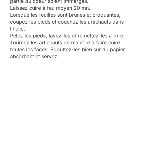
partie du coeur soient immergés.
Laissez cuire à feu moyen 20 mn.
Lorsque les feuilles sont brunes et croquantes,
coupez les pieds et couchez les artichauts dans
l’huile.
Pelez les pieds, lavez-les et remettez-les à frire.
Tournez les artichauts de manière à faire cuire
toutes les faces. Egouttez-les bien sur du papier
absorbant et servez.
5
2025, l’année la plus
meurtrière selon le
rapport d’ADL contre
FRANCE
ISRAÉL