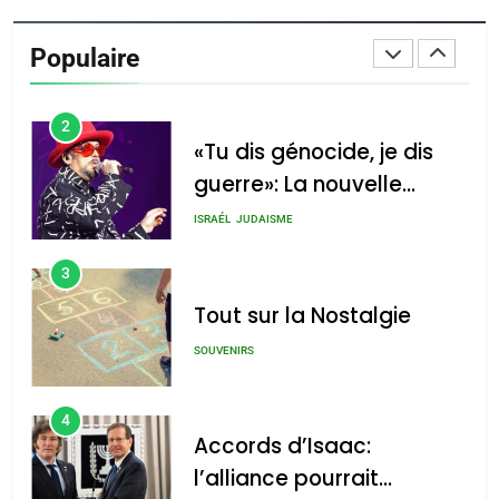
Oeil ravageur – Vanessa
De Loya Stauber
Populaire
CINEMA
ISRAÉL
2
«Tu dis génocide, je dis
guerre»: La nouvelle
chanson de Boy George
ISRAÉL
JUDAISME
3
Tout sur la Nostalgie
SOUVENIRS
4
Accords d’Isaac:
l’alliance pourrait