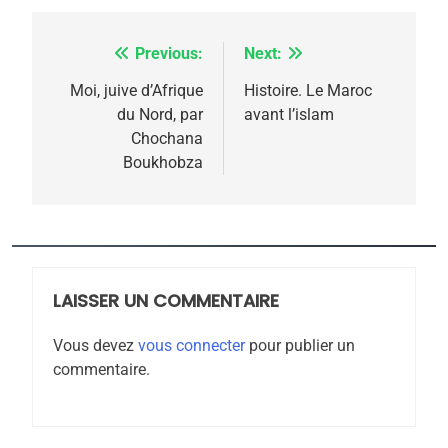
l’antisémitisme
6
FIÈRE, DIGNE ET RÉSILIENTE :
Previous:
Next:
Navigation
POURQUOI JE REVENDIQUE
de
Moi, juive d’Afrique
Histoire. Le Maroc
MA JUDAÏTE par Thérèse
du Nord, par
avant l’islam
ISRAÉL
JUDAISME
l’article
Chochana
Zrihen-Dvir
Boukhobza
7
CE QUI NOUS MANQUE –
Jacques Hadida
JUDAISME
LAISSER UN COMMENTAIRE
8
Maroc : Les amandes de
Vous devez
vous connecter
pour publier un
Tafraout, le miel de Tadla
commentaire.
Azilal consacrés produits
DAFINA
MAROC
du terroir
1