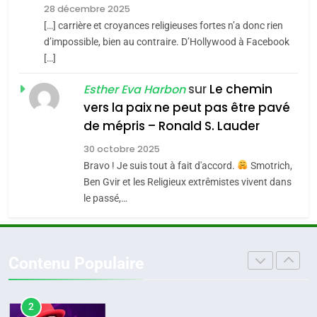
Zrihen-Dvir
28 décembre 2025
SOUVENIRS
[…] carrière et croyances religieuses fortes n’a donc rien
7
CE QUI NOUS MANQUE –
d’impossible, bien au contraire. D’Hollywood à Facebook
[…]
Jacques Hadida
4
Accords d’Isaac:
sur
Le chemin
JUDAISME
Esther Eva Harbon
l’alliance pourrait
vers la paix ne peut pas être pavé
s’étendre à 13 pays
8
de mépris – Ronald S. Lauder
ISRAÉL
JUDAISME
Maroc : Les amandes de
d’Amérique latine
30 octobre 2025
Tafraout, le miel de Tadla
5
Bravo ! Je suis tout à fait d'accord.
Smotrich,
2025, l’année la plus
Azilal consacrés produits
DAFINA
MAROC
Ben Gvir et les Religieux extrêmistes vivent dans
meurtrière selon le
du terroir
le passé,…
rapport d’ADL contre
1
FRANCE
ISRAÉL
Oeil ravageur – Vanessa De
l’antisémitisme
Loya Stauber
6
Contenu Populaire
FIÈRE, DIGNE ET RÉSILIENTE :
CINEMA
ISRAÉL
POURQUOI JE REVENDIQUE
MA JUDAÏTE par Thérèse
2
ISRAÉL
JUDAISME