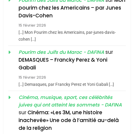
Pourim des Juifs du Maroc - DAFINA
8
pourim chez les Americains – par Junes
Maroc : Les amandes de
Davis-Cohen
Tafraout, le miel de Tadla
15 février 2026
Azilal consacrés produits
DAFINA
MAROC
[…] Mon Pourim chez les Americains, par-junes-davis-
du terroir
cohen […]
1
Oeil ravageur – Vanessa
sur
Pourim des Juifs du Maroc - DAFINA
De Loya Stauber
DEMASQUES – Francky Perez & Yoni
5
Gabali
CINEMA
ISRAÉL
2025, l’année la plus
15 février 2026
meurtrière selon le rapport
2
[…] Demasques, par Francky Perez et Yoni Gabali […]
«Tu dis génocide, je dis
d’ADL contre
FRANCE
ISRAÉL
guerre»: La nouvelle
Cinéma, musique, sport, ces célébrités
l’antisémitisme
juives qui ont atteint les sommets - DAFINA
chanson de Boy George
6
ISRAÉL
JUDAISME
FIÈRE, DIGNE ET RÉSILIENTE :
sur
Cinéma: «Les 3M, une histoire
inachevée» Une ode à l’amitié au-delà
POURQUOI JE REVENDIQUE
3
de la religion
MA JUDAÏTE par Thérèse
Tout sur la Nostalgie
ISRAÉL
JUDAISME