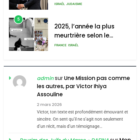
s’étendre à 13 pays
ISRAÉL
JUDAISME
d’Amérique latine
5
2025, l’année la plus
meurtrière selon le
rapport d’ADL contre
FRANCE
ISRAÉL
l’antisémitisme
6
FIÈRE, DIGNE ET RÉSILIENTE :
POURQUOI JE REVENDIQUE
sur
Une Mission pas comme
admin
MA JUDAÏTE par Thérèse
les autres, par Victor Ihiya
ISRAÉL
JUDAISME
Assouline
Zrihen-Dvir
7
2 mars 2026
CE QUI NOUS MANQUE –
Victor, ton texte est profondément émouvant et
Jacques Hadida
sincère. On sent qu’il ne s’agit non seulement
d’un récit, mais d’un témoignage…
JUDAISME
sur
Mon