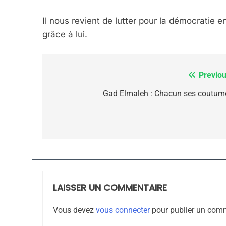
ISRAÉL
JUDAISME
Il nous revient de lutter pour la démocratie e
grâce à lui.
7
Previou
Navigation
de
Gad Elmaleh : Chacun ses coutum
l’article
CE QUI NOUS MANQUE
JUDAISME
LAISSER UN COMMENTAIRE
8
Vous devez
vous connecter
pour publier un comm