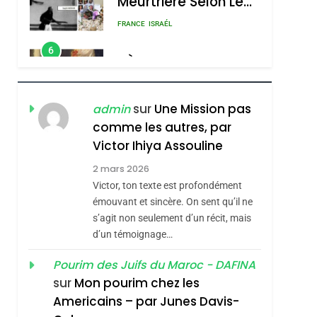
Meurtrière Selon Le
Rapport D’ADL
FRANCE
ISRAÉL
Contre
6
FIÈRE, DIGNE ET
L’antisémitisme
RÉSILIENTE :
POURQUOI JE
ISRAÉL
JUDAISME
sur
Une Mission pas
admin
REVENDIQUE MA
comme les autres, par
7
CE QUI NOUS
JUDAÏTE Par Thérèse
Victor Ihiya Assouline
MANQUE – Jacques
Zrihen-Dvir
2 mars 2026
Hadida
Victor, ton texte est profondément
JUDAISME
émouvant et sincère. On sent qu’il ne
8
s’agit non seulement d’un récit, mais
Maroc : Les Amandes
d’un témoignage…
De Tafraout, Le Miel
De Tadla Azilal
Pourim des Juifs du Maroc - DAFINA
DAFINA
MAROC
sur
Mon pourim chez les
Consacrés Produits
1
Americains – par Junes Davis-
Oeil Ravageur –
Du Terroir