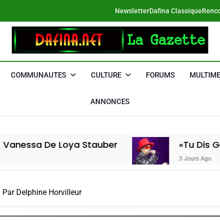
Newsletter
Dafina Classique
Renco
DAFINA
Le Net Des Juifs Du Maroc
COMMUNAUTES
CULTURE
FORUMS
MULTIME
ANNONCES
e Loya Stauber
«Tu Dis Génocide, Je
3 Jours Ago
! Par Delphine Horvilleur