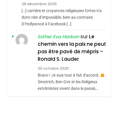
Meurtrière Selon Le
28 décembre 2025
Rapport D’ADL
FRANCE
ISRAÉL
[…] carrière et croyances religieuses fortes n’a
Contre
donc rien d’impossible, bien au contraire.
6
FIÈRE, DIGNE ET
D’Hollywood à Facebook […]
L’antisémitisme
RÉSILIENTE :
sur
Le
Esther Eva Harbon
POURQUOI JE
chemin vers la paix ne peut
ISRAÉL
JUDAISME
REVENDIQUE MA
pas être pavé de mépris –
7
CE QUI NOUS
JUDAÏTE Par Thérèse
Ronald S. Lauder
MANQUE – Jacques
Zrihen-Dvir
30 octobre 2025
Hadida
Bravo ! Je suis tout à fait d'accord.
JUDAISME
Smotrich, Ben Gvir et les Religieux
8
extrêmistes vivent dans le passé,…
Maroc : Les Amandes
De Tafraout, Le Miel
De Tadla Azilal
DAFINA
MAROC
Consacrés Produits
Du Terroir