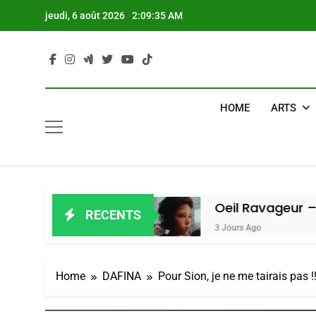
Skip
jeudi, 6 août 2026
2:09:36 AM
to
content
HOME
ARTS
ain Amiel
Oeil Ravageur – Vanessa D
RECENTS
3 Jours Ago
Home
DAFINA
Pour Sion, je ne me tairais pas !