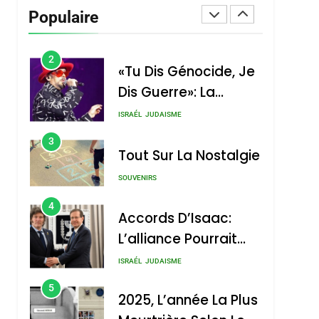
Vanessa De Loya
Populaire
Stauber
CINEMA
ISRAÉL
2
«Tu Dis Génocide, Je
Dis Guerre»: La
Nouvelle Chanson De
ISRAÉL
JUDAISME
Boy George
3
Tout Sur La Nostalgie
SOUVENIRS
4
Accords D’Isaac:
L’alliance Pourrait
S’étendre À 13 Pays
ISRAÉL
JUDAISME
D’Amérique Latine
5
2025, L’année La Plus