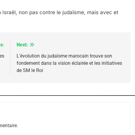
n Israël, non pas contre le judaïsme, mais avec et
s:
Next:
es
L’évolution du judaïsme marocain trouve son
fondement dans la vision éclairée et les initiatives
de SM le Roi
 – Jacques Hadida
entaire.