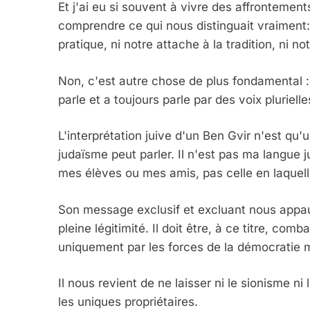
Et j'ai eu si souvent à vivre des affrontement
comprendre ce qui nous distinguait vraiment: 
5
pratique, ni notre attache à la tradition, ni no
Non, c'est autre chose de plus fondamental : n
parle et a toujours parle par des voix pluriell
2025, L’année La Plus
FRANCE
ISRAÉL
L'interprétation juive d'un Ben Gvir n'est qu'
judaïsme peut parler. Il n'est pas ma langue j
mes élèves ou mes amis, pas celle en laquelle
Son message exclusif et excluant nous appauv
6
pleine légitimité. Il doit être, à ce titre, comb
uniquement par les forces de la démocratie 
FIÈRE, DIGNE ET RÉSIL
Il nous revient de ne laisser ni le sionisme n
Dvir
les uniques propriétaires.