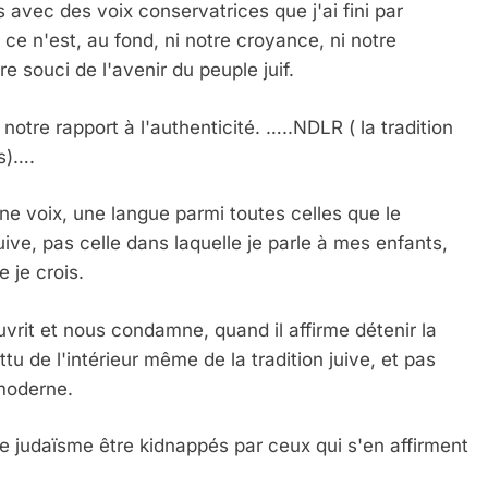
s avec des voix conservatrices que j'ai fini par
ce n'est, au fond, ni notre croyance, ni notre
tre souci de l'avenir du peuple juif.
otre rapport à l'authenticité. …..NDLR ( la tradition
es)….
 Meurtrière Selon Le Rapport D’ADL Contre L’anti
une voix, une langue parmi toutes celles que le
uive, pas celle dans laquelle je parle à mes enfants,
 je crois.
rit et nous condamne, quand il affirme détenir la
attu de l'intérieur même de la tradition juive, et pas
moderne.
IENTE : POURQUOI JE REVENDIQUE MA JUDAÏTE Par T
i le judaïsme être kidnappés par ceux qui s'en affirment