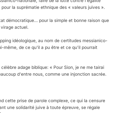
anico-nationale, faire de la lutte contre l'égalité
our la suprématie ethnique des « valeurs juives ».
l'Etat démocratique… pour la simple et bonne raison que
 virage actuel.
napping idéologique, au nom de certitudes messianico-
i-même, de ce qu'il a pu être et ce qu'il pourrait
 célèbre adage biblique: « Pour Sion, je ne me tairai
 beaucoup d'entre nous, comme une injonction sacrée.
end cette prise de parole complexe, ce qui la censure
ant une solidarité juive à toute épreuve, se régale