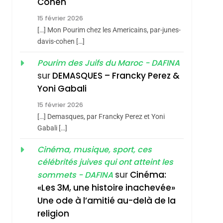
Cohen
Vanessa De Loya
15 février 2026
Stauber
CINEMA
ISRAÉL
[…] Mon Pourim chez les Americains, par-junes-
2
davis-cohen […]
«Tu Dis Génocide, Je
Pourim des Juifs du Maroc - DAFINA
Dis Guerre»: La
sur
DEMASQUES – Francky Perez &
Nouvelle Chanson De
ISRAÉL
JUDAISME
Yoni Gabali
Boy George
3
15 février 2026
Tout Sur La Nostalgie
[…] Demasques, par Francky Perez et Yoni
SOUVENIRS
Gabali […]
4
Cinéma, musique, sport, ces
Accords D’Isaac:
célébrités juives qui ont atteint les
L’alliance Pourrait
sur
Cinéma:
sommets - DAFINA
S’étendre À 13 Pays
ISRAÉL
JUDAISME
«Les 3M, une histoire inachevée»
D’Amérique Latine
Une ode à l’amitié au-delà de la
5
2025, L’année La Plus
religion