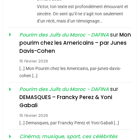
CE QUI NOUS MANQUE –
Victor, ton texte est profondément émouvant et
Jacques Hadida
sincère. On sent qu’il ne s’agit non seulement
d’un récit, mais d’un témoignage…
JUDAISME
sur
Mon
Pourim des Juifs du Maroc - DAFINA
8
pourim chez les Americains – par Junes
Maroc : Les amandes de
Davis-Cohen
Tafraout, le miel de Tadla
15 février 2026
Azilal consacrés produits
DAFINA
MAROC
[…] Mon Pourim chez les Americains, par-junes-davis-
du terroir
cohen […]
1
Oeil ravageur – Vanessa
sur
Pourim des Juifs du Maroc - DAFINA
De Loya Stauber
DEMASQUES – Francky Perez & Yoni
5
Gabali
CINEMA
ISRAÉL
2025, l’année la plus
15 février 2026
meurtrière selon le rapport
2
[…] Demasques, par Francky Perez et Yoni Gabali […]
«Tu dis génocide, je dis
d’ADL contre
FRANCE
ISRAÉL
guerre»: La nouvelle
Cinéma, musique, sport, ces célébrités
l’antisémitisme