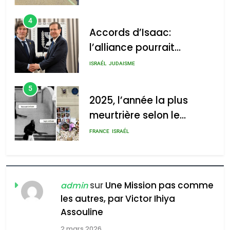
4
Accords d’Isaac:
l’alliance pourrait
s’étendre à 13 pays
ISRAÉL
JUDAISME
d’Amérique latine
5
2025, l’année la plus
meurtrière selon le
rapport d’ADL contre
FRANCE
ISRAÉL
l’antisémitisme
6
FIÈRE, DIGNE ET RÉSILIENTE :
POURQUOI JE REVENDIQUE
sur
Une Mission pas comme
admin
MA JUDAÏTE par Thérèse
les autres, par Victor Ihiya
ISRAÉL
JUDAISME
Assouline
Zrihen-Dvir
7
2 mars 2026