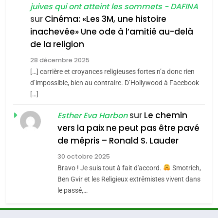
juives qui ont atteint les sommets - DAFINA
chanson de Boy George
6
ISRAÉL
JUDAISME
FIÈRE, DIGNE ET RÉSILIENTE :
sur
Cinéma: «Les 3M, une histoire
inachevée» Une ode à l’amitié au-delà
POURQUOI JE REVENDIQUE
3
de la religion
MA JUDAÏTE par Thérèse
Tout sur la Nostalgie
ISRAÉL
JUDAISME
Zrihen-Dvir
28 décembre 2025
SOUVENIRS
[…] carrière et croyances religieuses fortes n’a donc rien
7
CE QUI NOUS MANQUE –
d’impossible, bien au contraire. D’Hollywood à Facebook
[…]
Jacques Hadida
4
Accords d’Isaac:
sur
Le chemin
JUDAISME
Esther Eva Harbon
l’alliance pourrait
vers la paix ne peut pas être pavé
s’étendre à 13 pays
8
de mépris – Ronald S. Lauder
ISRAÉL
JUDAISME
Maroc : Les amandes de
d’Amérique latine
30 octobre 2025
Tafraout, le miel de Tadla
5
Bravo ! Je suis tout à fait d'accord.
Smotrich,
2025, l’année la plus
Azilal consacrés produits
DAFINA
MAROC
Ben Gvir et les Religieux extrêmistes vivent dans
meurtrière selon le
du terroir
le passé,…
rapport d’ADL contre
1
FRANCE
ISRAÉL
Oeil ravageur – Vanessa De
l’antisémitisme