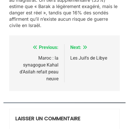
5
estime que « Barak a légèrement exagéré, mais le
2025, l’année la plus
danger est réel », tandis que 16% des sondés
meurtrière selon le
affirment qu’il n’existe aucun risque de guerre
civile en Israël.
rapport d’ADL contre
FRANCE
ISRAÉL
l’antisémitisme
6
FIÈRE, DIGNE ET RÉSILIENTE :
Previous:
Next:
Navigation
POURQUOI JE REVENDIQUE
de
Maroc : la
Les Juifs de Libye
MA JUDAÏTE par Thérèse
synagogue Kahal
ISRAÉL
JUDAISME
l’article
d’Asilah refait peau
Zrihen-Dvir
neuve
7
CE QUI NOUS MANQUE –
Jacques Hadida
JUDAISME
LAISSER UN COMMENTAIRE
8
Maroc : Les amandes de