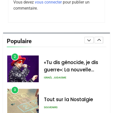
Vous devez
vous connecter
pour publier un
Tafraout, le miel de Tadla
commentaire.
Azilal consacrés produits
DAFINA
MAROC
du terroir
1
Oeil ravageur – Vanessa
De Loya Stauber
Populaire
CINEMA
ISRAÉL
2
«Tu dis génocide, je dis
guerre»: La nouvelle
chanson de Boy George
ISRAÉL
JUDAISME
3
Tout sur la Nostalgie
SOUVENIRS