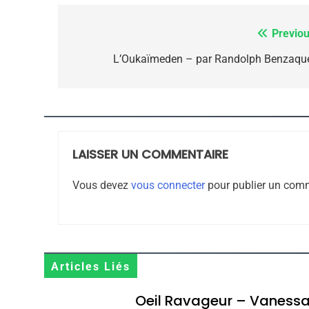
Previou
Navigation
de
L’Oukaïmeden – par Randolph Benzaqu
CE QUI NOUS MANQUE
l’article
JUDAISME
LAISSER UN COMMENTAIRE
8
Vous devez
vous connecter
pour publier un comm
Maroc : Les Amandes D
Terroir
Articles Liés
DAFINA
MAROC
Oeil Ravageur – Vaness