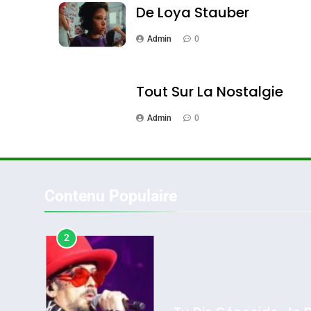
De Loya Stauber
Admin
0
1
Tout Sur La Nostalgie
Admin
0
Oeil Ravageur – Vane
CINEMA
ISRAÉL
Contenu Populaire
2
2025, L’année La Plus