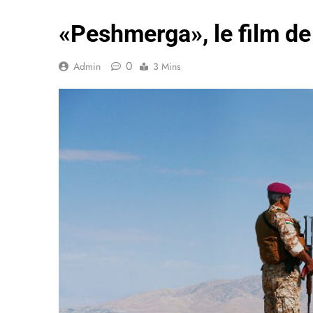
«Peshmerga», le film de
0
Admin
3 Mins