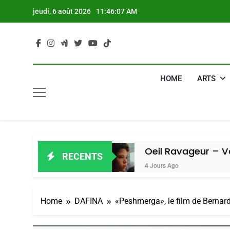
Skip
jeudi, 6 août 2026
11:46:08 AM
to
content
HOME
ARTS
miel
Oeil Ravageur – Vanessa De Lo
RECENTS
4 Jours Ago
Home
DAFINA
«Peshmerga», le film de Bernar