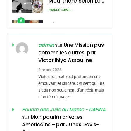
Meurtrière Selon Le
Rapport D’ADL
FRANCE
ISRAÉL
Contre
6
FIÈRE, DIGNE ET
L’antisémitisme
RÉSILIENTE :
POURQUOI JE
ISRAÉL
JUDAISME
sur
Une Mission pas
admin
REVENDIQUE MA
comme les autres, par
7
CE QUI NOUS
JUDAÏTE Par Thérèse
Victor Ihiya Assouline
MANQUE – Jacques
Zrihen-Dvir
2 mars 2026
Hadida
Victor, ton texte est profondément
JUDAISME
émouvant et sincère. On sent qu’il ne
8
s’agit non seulement d’un récit, mais
Maroc : Les Amandes
d’un témoignage…
De Tafraout, Le Miel
De Tadla Azilal
Pourim des Juifs du Maroc - DAFINA
DAFINA
MAROC
sur
Mon pourim chez les
Consacrés Produits
1
Americains – par Junes Davis-
Oeil Ravageur –
Du Terroir