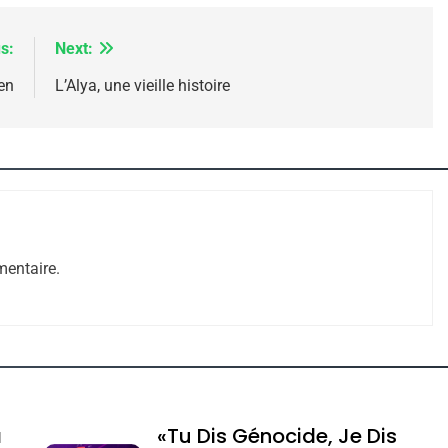
s:
Next:
en
L’Alya, une vieille histoire
 – Jacques Hadida
entaire.
e Tafraout, Le Miel De Tadla Azilal Consacrés P
a
«Tu Dis Génocide, Je Dis