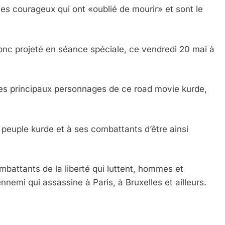
 Meurtrière Selon Le Rapport D’ADL Contre L’anti
 courageux qui ont «oublié de mourir» et sont le
donc projeté en séance spéciale, ce vendredi 20 mai à
les principaux personnages de ce road movie kurde,
IENTE : POURQUOI JE REVENDIQUE MA JUDAÏTE Par T
peuple kurde et à ses combattants d’être ainsi
mbattants de la liberté qui luttent, hommes et
mi qui assassine à Paris, à Bruxelles et ailleurs.