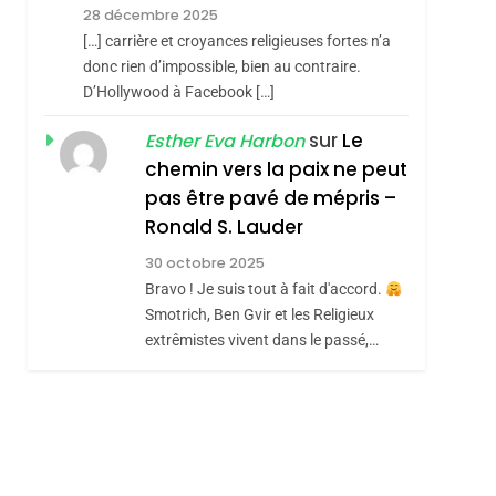
Meurtrière Selon Le
sémitisme
28 décembre 2025
Rapport D’ADL
FRANCE
ISRAÉL
[…] carrière et croyances religieuses fortes n’a
Contre
donc rien d’impossible, bien au contraire.
6
FIÈRE, DIGNE ET
D’Hollywood à Facebook […]
L’antisémitisme
RÉSILIENTE :
sur
Le
Esther Eva Harbon
POURQUOI JE
chemin vers la paix ne peut
ISRAÉL
JUDAISME
REVENDIQUE MA
pas être pavé de mépris –
7
CE QUI NOUS
JUDAÏTE Par Thérèse
Ronald S. Lauder
MANQUE – Jacques
Zrihen-Dvir
30 octobre 2025
hérèse Zrihen-
Hadida
Bravo ! Je suis tout à fait d'accord.
JUDAISME
Smotrich, Ben Gvir et les Religieux
8
extrêmistes vivent dans le passé,…
Maroc : Les Amandes
De Tafraout, Le Miel
De Tadla Azilal
DAFINA
MAROC
Consacrés Produits
Du Terroir