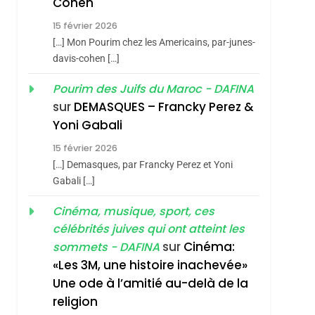
Cohen
Vanessa De Loya
15 février 2026
Stauber
CINEMA
ISRAÉL
[…] Mon Pourim chez les Americains, par-junes-
2
davis-cohen […]
«Tu Dis Génocide, Je
Pourim des Juifs du Maroc - DAFINA
Dis Guerre»: La
sur
DEMASQUES – Francky Perez &
Nouvelle Chanson De
ISRAÉL
JUDAISME
Yoni Gabali
Boy George
3
15 février 2026
Tout Sur La Nostalgie
[…] Demasques, par Francky Perez et Yoni
SOUVENIRS
Gabali […]
4
Cinéma, musique, sport, ces
Accords D’Isaac:
célébrités juives qui ont atteint les
L’alliance Pourrait
sur
Cinéma:
sommets - DAFINA
S’étendre À 13 Pays
ISRAÉL
JUDAISME
«Les 3M, une histoire inachevée»
D’Amérique Latine
Une ode à l’amitié au-delà de la
5
2025, L’année La Plus
religion