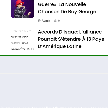
Guerre»: La Nouvelle
Chanson De Boy George
Admin
0
Accords D’Isaac: L’alliance
נשיא המדינה יצחק
הרצוג נפגש עם
Pourrait S’étendre À 13 Pays
נשיא ארגנטינה
ssa De Loya Stauber
D’Amérique Latine
חוויאר מיליי, במשכן
הנשיא בירושלים.
Admin
0
צילום: חיים צח /
לע"מ Photos By
: Haim Zach /
GPO