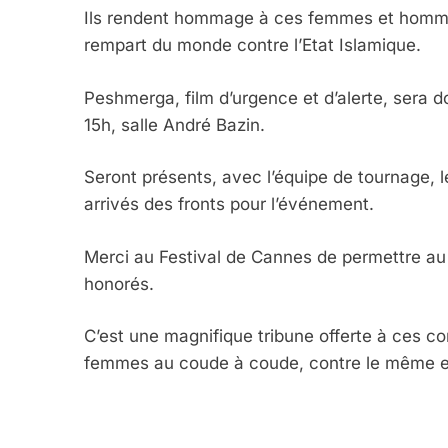
2025, L’année La Plus
Ils rendent hommage à ces femmes et hommes
FRANCE
ISRAÉL
rempart du monde contre l’Etat Islamique.
Peshmerga, film d’urgence et d’alerte, sera 
15h, salle André Bazin.
6
Seront présents, avec l’équipe de tournage, 
arrivés des fronts pour l’événement.
FIÈRE, DIGNE ET RÉSIL
Merci au Festival de Cannes de permettre au 
honorés.
Dvir
ISRAÉL
JUDAISME
C’est une magnifique tribune offerte à ces co
femmes au coude à coude, contre le même enne
7