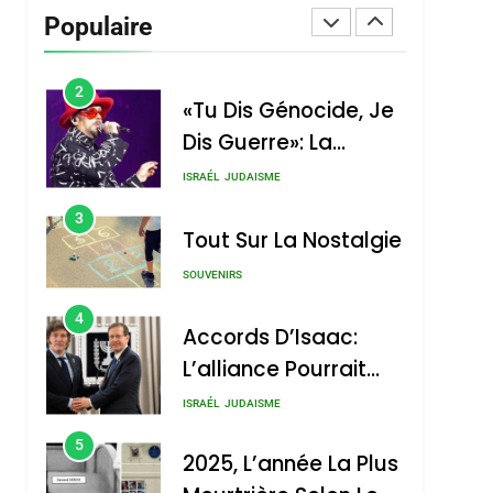
Vanessa De Loya
Populaire
Stauber
CINEMA
ISRAÉL
2
«Tu Dis Génocide, Je
Dis Guerre»: La
Nouvelle Chanson De
ISRAÉL
JUDAISME
Boy George
3
Tout Sur La Nostalgie
SOUVENIRS
4
Accords D’Isaac:
L’alliance Pourrait
S’étendre À 13 Pays
ISRAÉL
JUDAISME
D’Amérique Latine
5
2025, L’année La Plus