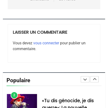
CE QUI NOUS MANQUE –
Jacques Hadida
JUDAISME
LAISSER UN COMMENTAIRE
8
Maroc : Les amandes de
Vous devez
vous connecter
pour publier un
Tafraout, le miel de Tadla
commentaire.
Azilal consacrés produits
DAFINA
MAROC
du terroir
1
Oeil ravageur – Vanessa
De Loya Stauber
Populaire
CINEMA
ISRAÉL
2
«Tu dis génocide, je dis
guerre»: La nouvelle