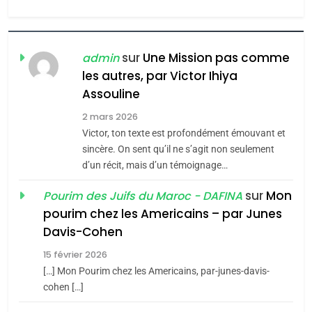
l’antisémitisme
6
FIÈRE, DIGNE ET RÉSILIENTE :
POURQUOI JE REVENDIQUE
sur
Une Mission pas comme
admin
MA JUDAÏTE par Thérèse
les autres, par Victor Ihiya
ISRAÉL
JUDAISME
Assouline
Zrihen-Dvir
7
2 mars 2026
CE QUI NOUS MANQUE –
Victor, ton texte est profondément émouvant et
Jacques Hadida
sincère. On sent qu’il ne s’agit non seulement
d’un récit, mais d’un témoignage…
JUDAISME
sur
Mon
Pourim des Juifs du Maroc - DAFINA
8
pourim chez les Americains – par Junes
Maroc : Les amandes de
Davis-Cohen
Tafraout, le miel de Tadla
15 février 2026
Azilal consacrés produits
DAFINA
MAROC
[…] Mon Pourim chez les Americains, par-junes-davis-
du terroir
cohen […]
1
Oeil ravageur – Vanessa