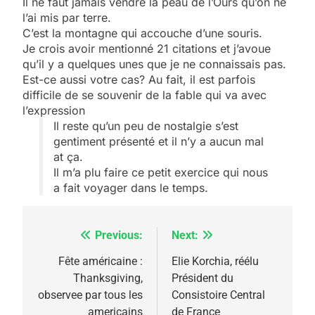
Il ne faut jamais vendre la peau de l’Ours qu’on ne
l’ai mis par terre.
C’est la montagne qui accouche d’une souris.
Je crois avoir mentionné 21 citations et j’avoue
qu’il y a quelques unes que je ne connaissais pas.
Est-ce aussi votre cas? Au fait, il est parfois
difficile de se souvenir de la fable qui va avec
l’expression
Il reste qu’un peu de nostalgie s’est
5
gentiment présenté et il n’y a aucun mal
2025, l’année la plus
at ça.
meurtrière selon le
Il m’a plu faire ce petit exercice qui nous
rapport d’ADL contre
a fait voyager dans le temps.
FRANCE
ISRAÉL
l’antisémitisme
6
FIÈRE, DIGNE ET RÉSILIENTE :
Previous:
Next:
Navigation
POURQUOI JE REVENDIQUE
de
Fête américaine :
Elie Korchia, réélu
MA JUDAÏTE par Thérèse
Thanksgiving,
Président du
ISRAÉL
JUDAISME
l’article
observee par tous les
Consistoire Central
Zrihen-Dvir
americains
de France
7