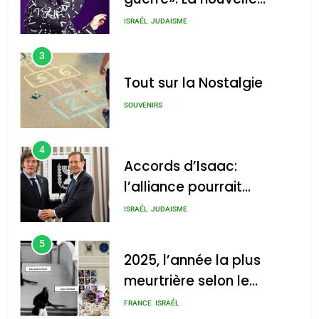
chanson de Boy George
ISRAÉL
JUDAISME
3
Tout sur la Nostalgie
SOUVENIRS
4
Accords d’Isaac:
l’alliance pourrait
s’étendre à 13 pays
ISRAÉL
JUDAISME
d’Amérique latine
5
2025, l’année la plus
meurtrière selon le
rapport d’ADL contre
FRANCE
ISRAÉL