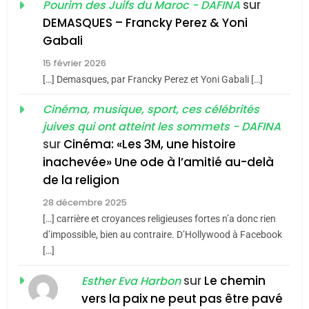
sur
Pourim des Juifs du Maroc - DAFINA
De Loya Stauber
DEMASQUES – Francky Perez & Yoni
5
Gabali
CINEMA
ISRAÉL
2025, l’année la plus
15 février 2026
meurtrière selon le rapport
2
[…] Demasques, par Francky Perez et Yoni Gabali […]
«Tu dis génocide, je dis
d’ADL contre
FRANCE
ISRAÉL
guerre»: La nouvelle
Cinéma, musique, sport, ces célébrités
l’antisémitisme
juives qui ont atteint les sommets - DAFINA
chanson de Boy George
6
ISRAÉL
JUDAISME
FIÈRE, DIGNE ET RÉSILIENTE :
sur
Cinéma: «Les 3M, une histoire
inachevée» Une ode à l’amitié au-delà
POURQUOI JE REVENDIQUE
3
de la religion
MA JUDAÏTE par Thérèse
Tout sur la Nostalgie
ISRAÉL
JUDAISME
Zrihen-Dvir
28 décembre 2025
SOUVENIRS
[…] carrière et croyances religieuses fortes n’a donc rien
7
CE QUI NOUS MANQUE –
d’impossible, bien au contraire. D’Hollywood à Facebook
[…]
Jacques Hadida
4
Accords d’Isaac:
sur
Le chemin
JUDAISME
Esther Eva Harbon
l’alliance pourrait
vers la paix ne peut pas être pavé