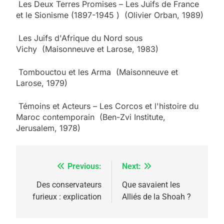
Les Deux Terres Promises – Les Juifs de France
et le Sionisme (1897-1945 ) (Olivier Orban, 1989)
Les Juifs d'Afrique du Nord sous
Vichy (Maisonneuve et Larose, 1983)
5
Tombouctou et les Arma (Maisonneuve et
2025, l’année la plus
Larose, 1979)
meurtrière selon le
rapport d’ADL contre
Témoins et Acteurs – Les Corcos et l'histoire du
FRANCE
ISRAÉL
Maroc contemporain (Ben-Zvi Institute,
l’antisémitisme
Jerusalem, 1978)
6
FIÈRE, DIGNE ET RÉSILIENTE :
POURQUOI JE REVENDIQUE
Previous:
Next:
Navigation
MA JUDAÏTE par Thérèse
ISRAÉL
JUDAISME
de
Des conservateurs
Que savaient les
Zrihen-Dvir
furieux : explication
Alliés de la Shoah ?
7
l’article
CE QUI NOUS MANQUE –