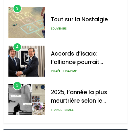
3
Tout sur la Nostalgie
SOUVENIRS
4
Accords d’Isaac:
l’alliance pourrait
s’étendre à 13 pays
ISRAÉL
JUDAISME
d’Amérique latine
5
2025, l’année la plus
meurtrière selon le
rapport d’ADL contre
FRANCE
ISRAÉL
l’antisémitisme
6
FIÈRE, DIGNE ET RÉSILIENTE :