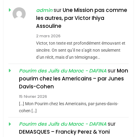
POURQUOI JE REVENDIQUE
sur
Une Mission pas comme
admin
MA JUDAÏTE par Thérèse
les autres, par Victor Ihiya
ISRAÉL
JUDAISME
Assouline
Zrihen-Dvir
7
2 mars 2026
CE QUI NOUS MANQUE –
Victor, ton texte est profondément émouvant et
Jacques Hadida
sincère. On sent qu’il ne s’agit non seulement
d’un récit, mais d’un témoignage…
JUDAISME
sur
Mon
Pourim des Juifs du Maroc - DAFINA
8
pourim chez les Americains – par Junes
Maroc : Les amandes de
Davis-Cohen
Tafraout, le miel de Tadla
15 février 2026
Azilal consacrés produits
DAFINA
MAROC
[…] Mon Pourim chez les Americains, par-junes-davis-
du terroir
cohen […]
1
Oeil ravageur – Vanessa
sur
Pourim des Juifs du Maroc - DAFINA
De Loya Stauber
DEMASQUES – Francky Perez & Yoni