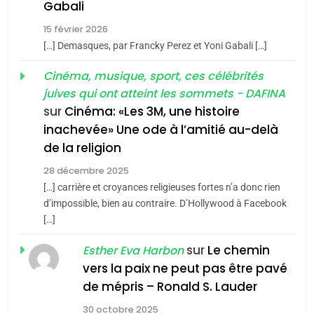
5
Gabali
CINEMA
ISRAÉL
2025, l’année la plus
15 février 2026
meurtrière selon le rapport
2
[…] Demasques, par Francky Perez et Yoni Gabali […]
«Tu dis génocide, je dis
d’ADL contre
FRANCE
ISRAÉL
guerre»: La nouvelle
Cinéma, musique, sport, ces célébrités
l’antisémitisme
juives qui ont atteint les sommets - DAFINA
chanson de Boy George
6
ISRAÉL
JUDAISME
FIÈRE, DIGNE ET RÉSILIENTE :
sur
Cinéma: «Les 3M, une histoire
inachevée» Une ode à l’amitié au-delà
POURQUOI JE REVENDIQUE
3
de la religion
MA JUDAÏTE par Thérèse
Tout sur la Nostalgie
ISRAÉL
JUDAISME
Zrihen-Dvir
28 décembre 2025
SOUVENIRS
[…] carrière et croyances religieuses fortes n’a donc rien
7
CE QUI NOUS MANQUE –
d’impossible, bien au contraire. D’Hollywood à Facebook
[…]
Jacques Hadida
4
Accords d’Isaac:
sur
Le chemin
JUDAISME
Esther Eva Harbon
l’alliance pourrait
vers la paix ne peut pas être pavé
s’étendre à 13 pays
8
de mépris – Ronald S. Lauder
ISRAÉL
JUDAISME
Maroc : Les amandes de
d’Amérique latine
30 octobre 2025