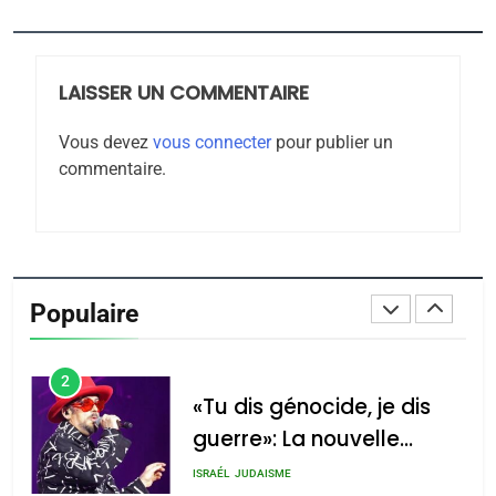
Jacques Hadida
JUDAISME
LAISSER UN COMMENTAIRE
8
Maroc : Les amandes de
Vous devez
vous connecter
pour publier un
Tafraout, le miel de Tadla
commentaire.
Azilal consacrés produits
DAFINA
MAROC
du terroir
1
Oeil ravageur – Vanessa
De Loya Stauber
Populaire
CINEMA
ISRAÉL
2
«Tu dis génocide, je dis
guerre»: La nouvelle
chanson de Boy George
ISRAÉL
JUDAISME