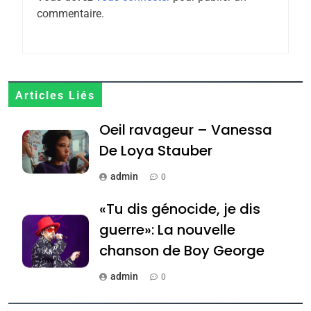
6
commentaire.
FIÈRE, DIGNE ET RÉSILIENTE :
POURQUOI JE REVENDIQUE
MA JUDAÏTE par Thérèse
ISRAÉL
JUDAISME
Zrihen-Dvir
7
Articles Liés
CE QUI NOUS MANQUE –
Oeil ravageur – Vanessa
Jacques Hadida
De Loya Stauber
JUDAISME
admin
0
8
Maroc : Les amandes de
«Tu dis génocide, je dis
Tafraout, le miel de Tadla
guerre»: La nouvelle
Azilal consacrés produits
DAFINA
MAROC
chanson de Boy George
du terroir
1
admin
0
Oeil ravageur – Vanessa
Tout sur la Nostalgie