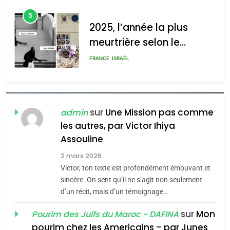
d’Amérique latine
d’ADL contre
5
l’antisémitisme
2025, l’année la plus
meurtrière selon le
admin
0
rapport d’ADL contre
FRANCE
ISRAÉL
l’antisémitisme
6
FIÈRE, DIGNE ET RÉSILIENTE :
POURQUOI JE REVENDIQUE
sur
Une Mission pas comme
admin
MA JUDAÏTE par Thérèse
les autres, par Victor Ihiya
ISRAÉL
JUDAISME
Assouline
Zrihen-Dvir
7
2 mars 2026
CE QUI NOUS MANQUE –
Victor, ton texte est profondément émouvant et
Jacques Hadida
sincère. On sent qu’il ne s’agit non seulement
d’un récit, mais d’un témoignage…
JUDAISME
sur
Mon
Pourim des Juifs du Maroc - DAFINA
8
pourim chez les Americains – par Junes