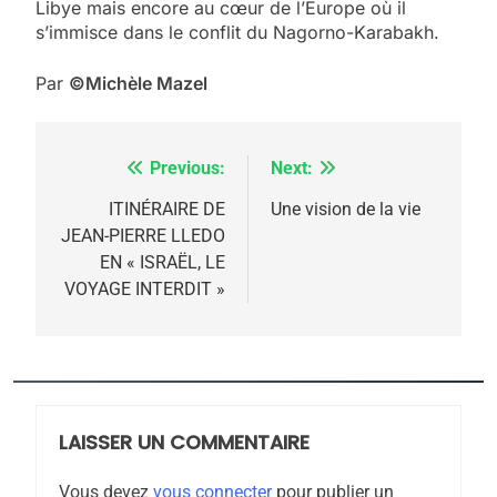
Libye mais encore au cœur de l’Europe où il
s’immisce dans le conflit du Nagorno-Karabakh.
Par
©Michèle Mazel
Previous:
Next:
Navigation
de
ITINÉRAIRE DE
Une vision de la vie
JEAN-PIERRE LLEDO
l’article
EN « ISRAËL, LE
VOYAGE INTERDIT »
5
2025, l’année la plus
meurtrière selon le
rapport d’ADL contre
LAISSER UN COMMENTAIRE
FRANCE
ISRAÉL
l’antisémitisme
Vous devez
vous connecter
pour publier un