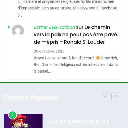
[…] carrière et croyances religieuses fortes n’a donc rien
7
CE QUI NOUS MANQUE –
d’impossible, bien au contraire. D’Hollywood à Facebook
[…]
Jacques Hadida
4
Accords d’Isaac:
sur
Le chemin
JUDAISME
Esther Eva Harbon
l’alliance pourrait
vers la paix ne peut pas être pavé
s’étendre à 13 pays
8
de mépris – Ronald S. Lauder
ISRAÉL
JUDAISME
Maroc : Les amandes de
d’Amérique latine
30 octobre 2025
Tafraout, le miel de Tadla
5
Bravo ! Je suis tout à fait d'accord.
Smotrich,
2025, l’année la plus
Azilal consacrés produits
DAFINA
MAROC
Ben Gvir et les Religieux extrêmistes vivent dans
meurtrière selon le
du terroir
le passé,…
rapport d’ADL contre
1
FRANCE
ISRAÉL
Oeil ravageur – Vanessa De
l’antisémitisme
Loya Stauber
6
Contenu Populaire
FIÈRE, DIGNE ET RÉSILIENTE :
CINEMA
ISRAÉL
POURQUOI JE REVENDIQUE
MA JUDAÏTE par Thérèse
2
ISRAÉL
JUDAISME
«Tu dis génocide, je dis
Zrihen-Dvir