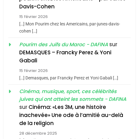
Maroc : Les amandes de
Davis-Cohen
Tafraout, le miel de Tadla
15 février 2026
Azilal consacrés produits
DAFINA
MAROC
[…] Mon Pourim chez les Americains, par-junes-davis-
du terroir
cohen […]
1
Oeil ravageur – Vanessa
sur
Pourim des Juifs du Maroc - DAFINA
De Loya Stauber
DEMASQUES – Francky Perez & Yoni
5
Gabali
CINEMA
ISRAÉL
2025, l’année la plus
15 février 2026
meurtrière selon le rapport
2
[…] Demasques, par Francky Perez et Yoni Gabali […]
«Tu dis génocide, je dis
d’ADL contre
FRANCE
ISRAÉL
guerre»: La nouvelle
Cinéma, musique, sport, ces célébrités
l’antisémitisme
juives qui ont atteint les sommets - DAFINA
chanson de Boy George
6
ISRAÉL
JUDAISME
FIÈRE, DIGNE ET RÉSILIENTE :
sur
Cinéma: «Les 3M, une histoire
inachevée» Une ode à l’amitié au-delà
POURQUOI JE REVENDIQUE
3
de la religion
MA JUDAÏTE par Thérèse
Tout sur la Nostalgie
ISRAÉL
JUDAISME
Zrihen-Dvir
28 décembre 2025
SOUVENIRS