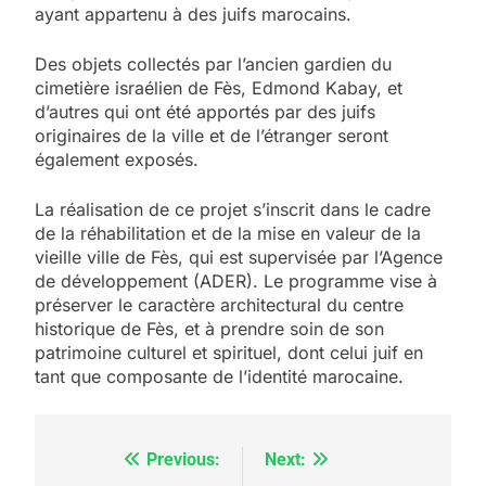
ayant appartenu à des juifs marocains.
Des objets collectés par l’ancien gardien du
cimetière israélien de Fès, Edmond Kabay, et
d’autres qui ont été apportés par des juifs
originaires de la ville et de l’étranger seront
également exposés.
La réalisation de ce projet s’inscrit dans le cadre
de la réhabilitation et de la mise en valeur de la
vieille ville de Fès, qui est supervisée par l’Agence
de développement (ADER). Le programme vise à
5
préserver le caractère architectural du centre
2025, l’année la plus
historique de Fès, et à prendre soin de son
meurtrière selon le
patrimoine culturel et spirituel, dont celui juif en
tant que composante de l’identité marocaine.
rapport d’ADL contre
FRANCE
ISRAÉL
l’antisémitisme
6
FIÈRE, DIGNE ET RÉSILIENTE :
Previous:
Next:
Navigation