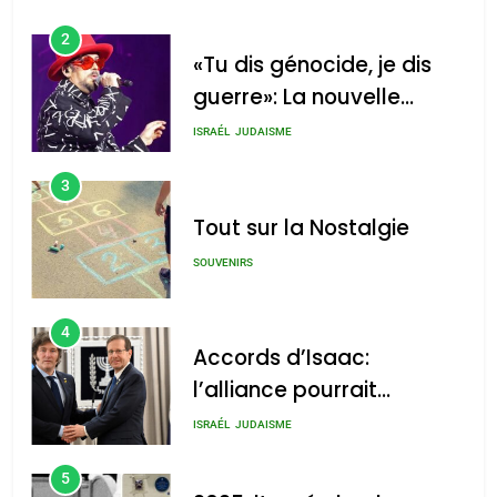
2
«Tu dis génocide, je dis
guerre»: La nouvelle
chanson de Boy George
ISRAÉL
JUDAISME
3
Tout sur la Nostalgie
SOUVENIRS
4
Accords d’Isaac:
l’alliance pourrait
s’étendre à 13 pays
ISRAÉL
JUDAISME
d’Amérique latine
5