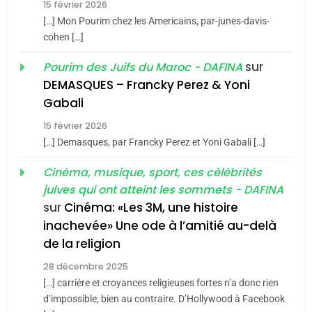
15 février 2026
Azilal consacrés produits
DAFINA
MAROC
[…] Mon Pourim chez les Americains, par-junes-davis-
du terroir
cohen […]
1
Oeil ravageur – Vanessa
sur
Pourim des Juifs du Maroc - DAFINA
De Loya Stauber
DEMASQUES – Francky Perez & Yoni
5
Gabali
CINEMA
ISRAÉL
2025, l’année la plus
15 février 2026
meurtrière selon le rapport
2
[…] Demasques, par Francky Perez et Yoni Gabali […]
«Tu dis génocide, je dis
d’ADL contre
FRANCE
ISRAÉL
guerre»: La nouvelle
Cinéma, musique, sport, ces célébrités
l’antisémitisme
juives qui ont atteint les sommets - DAFINA
chanson de Boy George
6
ISRAÉL
JUDAISME
FIÈRE, DIGNE ET RÉSILIENTE :
sur
Cinéma: «Les 3M, une histoire
inachevée» Une ode à l’amitié au-delà
POURQUOI JE REVENDIQUE
3
de la religion
MA JUDAÏTE par Thérèse
Tout sur la Nostalgie
ISRAÉL
JUDAISME
Zrihen-Dvir
28 décembre 2025
SOUVENIRS
[…] carrière et croyances religieuses fortes n’a donc rien
7
CE QUI NOUS MANQUE –
d’impossible, bien au contraire. D’Hollywood à Facebook