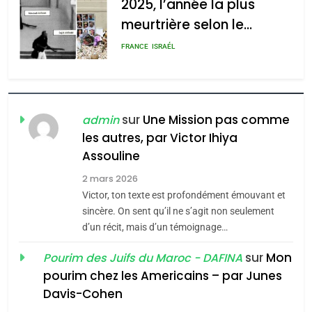
2025, l’année la plus
meurtrière selon le
rapport d’ADL contre
FRANCE
ISRAÉL
l’antisémitisme
6
FIÈRE, DIGNE ET RÉSILIENTE :
POURQUOI JE REVENDIQUE
sur
Une Mission pas comme
admin
MA JUDAÏTE par Thérèse
les autres, par Victor Ihiya
ISRAÉL
JUDAISME
Assouline
Zrihen-Dvir
7
2 mars 2026
CE QUI NOUS MANQUE –
Victor, ton texte est profondément émouvant et
Jacques Hadida
sincère. On sent qu’il ne s’agit non seulement
d’un récit, mais d’un témoignage…
JUDAISME
sur
Mon
Pourim des Juifs du Maroc - DAFINA
8
pourim chez les Americains – par Junes
Maroc : Les amandes de
Davis-Cohen
Tafraout, le miel de Tadla