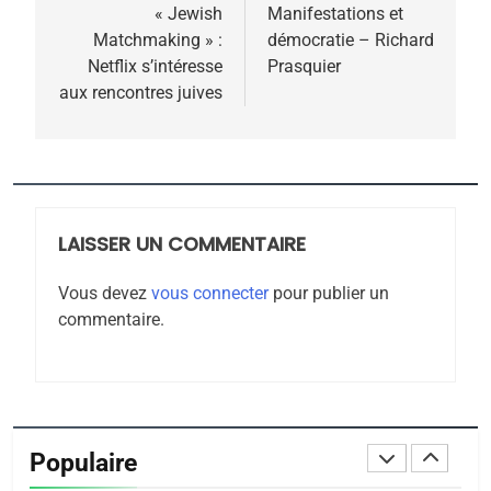
POURQUOI JE REVENDIQUE
de
« Jewish
Manifestations et
MA JUDAÏTE par Thérèse
Matchmaking » :
démocratie – Richard
ISRAÉL
JUDAISME
l’article
Netflix s’intéresse
Prasquier
Zrihen-Dvir
aux rencontres juives
7
CE QUI NOUS MANQUE –
Jacques Hadida
JUDAISME
LAISSER UN COMMENTAIRE
8
Maroc : Les amandes de
Vous devez
vous connecter
pour publier un
Tafraout, le miel de Tadla
commentaire.
Azilal consacrés produits
DAFINA
MAROC
du terroir
1
Oeil ravageur – Vanessa
De Loya Stauber
Populaire
CINEMA
ISRAÉL