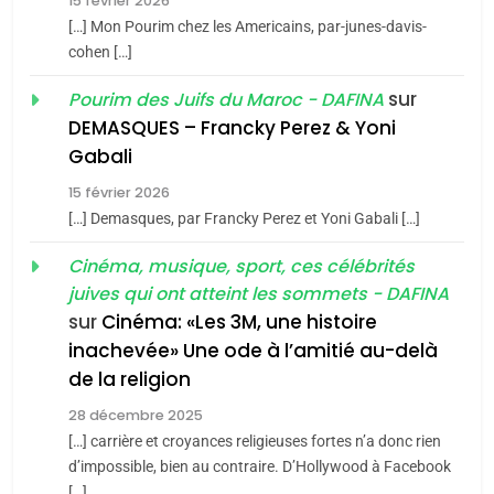
15 février 2026
5
CINEMA
ISRAÉL
2025, l’année la plus
[…] Mon Pourim chez les Americains, par-junes-davis-
cohen […]
meurtrière selon le rapport
2
«Tu dis génocide, je dis
d’ADL contre
sur
Pourim des Juifs du Maroc - DAFINA
FRANCE
ISRAÉL
guerre»: La nouvelle
l’antisémitisme
DEMASQUES – Francky Perez & Yoni
chanson de Boy George
6
Gabali
ISRAÉL
JUDAISME
FIÈRE, DIGNE ET RÉSILIENTE :
15 février 2026
POURQUOI JE REVENDIQUE
3
[…] Demasques, par Francky Perez et Yoni Gabali […]
MA JUDAÏTE par Thérèse
Tout sur la Nostalgie
ISRAÉL
JUDAISME
Cinéma, musique, sport, ces célébrités
Zrihen-Dvir
SOUVENIRS
juives qui ont atteint les sommets - DAFINA
7
CE QUI NOUS MANQUE –
sur
Cinéma: «Les 3M, une histoire
inachevée» Une ode à l’amitié au-delà
Jacques Hadida
4
Accords d’Isaac:
de la religion
JUDAISME
l’alliance pourrait
28 décembre 2025
s’étendre à 13 pays
[…] carrière et croyances religieuses fortes n’a donc rien
8
ISRAÉL
JUDAISME
Maroc : Les amandes de
d’impossible, bien au contraire. D’Hollywood à Facebook
d’Amérique latine
[…]