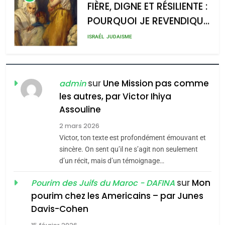
FIÈRE, DIGNE ET RÉSILIENTE :
POURQUOI JE REVENDIQUE
admin
0
MA JUDAÏTE par Thérèse
ISRAÉL
JUDAISME
Zrihen-Dvir
7
CE QUI NOUS MANQUE –
Jacques Hadida
sur
Une Mission pas comme
admin
les autres, par Victor Ihiya
JUDAISME
Assouline
8
2 mars 2026
Maroc : Les amandes de
Victor, ton texte est profondément émouvant et
Tafraout, le miel de Tadla
sincère. On sent qu’il ne s’agit non seulement
Azilal consacrés produits
d’un récit, mais d’un témoignage…
DAFINA
MAROC
du terroir
sur
Mon
Pourim des Juifs du Maroc - DAFINA
1
pourim chez les Americains – par Junes
Oeil ravageur – Vanessa
Davis-Cohen
De Loya Stauber