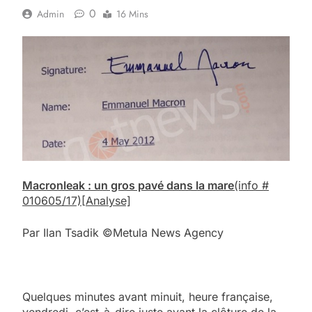
0
Admin
16 Mins
Macronleak : un gros pavé dans la mare
(info #
010605/17)
[Analyse]
Par Ilan Tsadik ©Metula News Agency
Quelques minutes avant minuit, heure française,
vendredi, c’est-à-dire juste avant la clôture de la