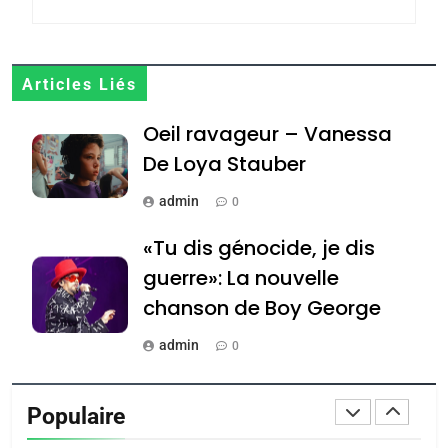
Jacques Hadida
JUDAISME
8
Articles Liés
Maroc : Les amandes de
Oeil ravageur – Vanessa
Tafraout, le miel de Tadla
Azilal consacrés produits
De Loya Stauber
DAFINA
MAROC
du terroir
admin
0
1
Oeil ravageur – Vanessa
«Tu dis génocide, je dis
De Loya Stauber
guerre»: La nouvelle
CINEMA
ISRAÉL
chanson de Boy George
2
admin
0
«Tu dis génocide, je dis
Tout sur la Nostalgie
guerre»: La nouvelle
Populaire
chanson de Boy George
admin
ISRAÉL
JUDAISME
0