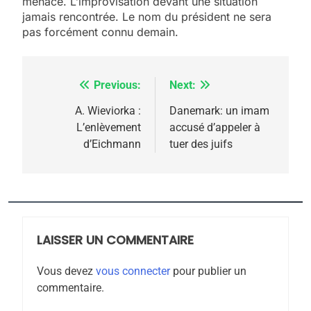
menace. L’improvisation devant une situation
jamais rencontrée. Le nom du président ne sera
pas forcément connu demain.
Previous:
Next:
Navigation
5
2025, l’année la plus
de
A. Wieviorka :
Danemark: un imam
meurtrière selon le
L’enlèvement
accusé d’appeler à
l’article
d’Eichmann
tuer des juifs
rapport d’ADL contre
FRANCE
ISRAÉL
l’antisémitisme
6
FIÈRE, DIGNE ET RÉSILIENTE :
POURQUOI JE REVENDIQUE
MA JUDAÏTE par Thérèse
LAISSER UN COMMENTAIRE
ISRAÉL
JUDAISME
Zrihen-Dvir
Vous devez
vous connecter
pour publier un
7
commentaire.
CE QUI NOUS MANQUE –