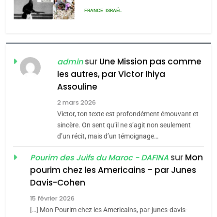
rapport d’ADL contre
FRANCE
ISRAÉL
l’antisémitisme
6
FIÈRE, DIGNE ET RÉSILIENTE :
POURQUOI JE REVENDIQUE
sur
Une Mission pas comme
admin
MA JUDAÏTE par Thérèse
les autres, par Victor Ihiya
ISRAÉL
JUDAISME
Assouline
Zrihen-Dvir
7
2 mars 2026
CE QUI NOUS MANQUE –
Victor, ton texte est profondément émouvant et
Jacques Hadida
sincère. On sent qu’il ne s’agit non seulement
d’un récit, mais d’un témoignage…
JUDAISME
sur
Mon
Pourim des Juifs du Maroc - DAFINA
8
pourim chez les Americains – par Junes
Maroc : Les amandes de
Davis-Cohen
Tafraout, le miel de Tadla
15 février 2026
Azilal consacrés produits
DAFINA
MAROC
[…] Mon Pourim chez les Americains, par-junes-davis-
du terroir