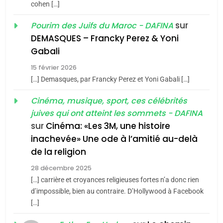
cohen […]
1
Oeil ravageur – Vanessa
sur
Pourim des Juifs du Maroc - DAFINA
De Loya Stauber
DEMASQUES – Francky Perez & Yoni
5
Gabali
CINEMA
ISRAÉL
2025, l’année la plus
15 février 2026
meurtrière selon le rapport
2
[…] Demasques, par Francky Perez et Yoni Gabali […]
«Tu dis génocide, je dis
d’ADL contre
FRANCE
ISRAÉL
guerre»: La nouvelle
Cinéma, musique, sport, ces célébrités
l’antisémitisme
juives qui ont atteint les sommets - DAFINA
chanson de Boy George
6
ISRAÉL
JUDAISME
FIÈRE, DIGNE ET RÉSILIENTE :
sur
Cinéma: «Les 3M, une histoire
inachevée» Une ode à l’amitié au-delà
POURQUOI JE REVENDIQUE
3
de la religion
MA JUDAÏTE par Thérèse
Tout sur la Nostalgie
ISRAÉL
JUDAISME
Zrihen-Dvir
28 décembre 2025
SOUVENIRS
[…] carrière et croyances religieuses fortes n’a donc rien
7
CE QUI NOUS MANQUE –
d’impossible, bien au contraire. D’Hollywood à Facebook
[…]
Jacques Hadida
4
Accords d’Isaac:
JUDAISME