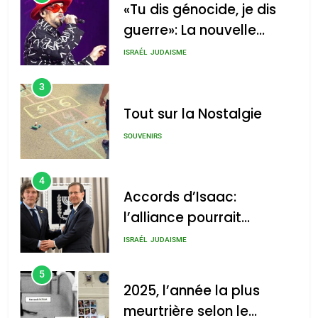
«Tu dis génocide, je dis
guerre»: La nouvelle
chanson de Boy George
ISRAÉL
JUDAISME
3
Tout sur la Nostalgie
SOUVENIRS
4
Accords d’Isaac:
l’alliance pourrait
s’étendre à 13 pays
ISRAÉL
JUDAISME
d’Amérique latine
5
2025, l’année la plus
meurtrière selon le