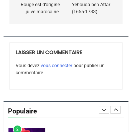
Rouge est d’origine
Yéhouda ben Attar
Zrihen-Dvir
l’article
juive marocaine.
(1655-1733)
7
CE QUI NOUS MANQUE –
Jacques Hadida
JUDAISME
LAISSER UN COMMENTAIRE
8
Maroc : Les amandes de
Vous devez
vous connecter
pour publier un
Tafraout, le miel de Tadla
commentaire.
Azilal consacrés produits
DAFINA
MAROC
du terroir
1
Oeil ravageur – Vanessa
De Loya Stauber
Populaire
CINEMA
ISRAÉL
2