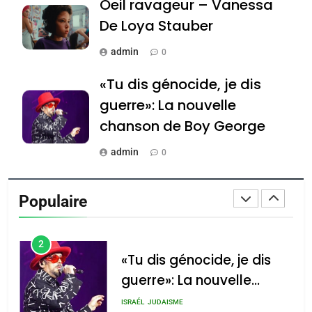
Oeil ravageur – Vanessa
Jacques Hadida
De Loya Stauber
JUDAISME
admin
0
8
Maroc : Les amandes de
«Tu dis génocide, je dis
Tafraout, le miel de Tadla
guerre»: La nouvelle
Azilal consacrés produits
DAFINA
MAROC
chanson de Boy George
du terroir
1
admin
0
Oeil ravageur – Vanessa
Tout sur la Nostalgie
De Loya Stauber
Populaire
admin
CINEMA
ISRAÉL
0
2
Accords d’Isaac: l’alliance
נשיא המדינה יצחק
«Tu dis génocide, je dis
הרצוג נפגש עם
pourrait s’étendre à 13
guerre»: La nouvelle
נשיא ארגנטינה
pays d’Amérique latine
chanson de Boy George
חוויאר מיליי, במשכן
ISRAÉL
JUDAISME