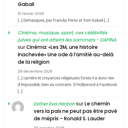
5
Gabali
CINEMA
ISRAÉL
2025, l’année la plus
15 février 2026
meurtrière selon le rapport
2
[…] Demasques, par Francky Perez et Yoni Gabali […]
«Tu dis génocide, je dis
d’ADL contre
FRANCE
ISRAÉL
guerre»: La nouvelle
Cinéma, musique, sport, ces célébrités
l’antisémitisme
juives qui ont atteint les sommets - DAFINA
chanson de Boy George
6
ISRAÉL
JUDAISME
FIÈRE, DIGNE ET RÉSILIENTE :
sur
Cinéma: «Les 3M, une histoire
inachevée» Une ode à l’amitié au-delà
POURQUOI JE REVENDIQUE
3
de la religion
MA JUDAÏTE par Thérèse
Tout sur la Nostalgie
ISRAÉL
JUDAISME
Zrihen-Dvir
28 décembre 2025
SOUVENIRS
[…] carrière et croyances religieuses fortes n’a donc rien
7
CE QUI NOUS MANQUE –
d’impossible, bien au contraire. D’Hollywood à Facebook
[…]
Jacques Hadida
4
Accords d’Isaac:
sur
Le chemin
JUDAISME
Esther Eva Harbon
l’alliance pourrait
vers la paix ne peut pas être pavé
s’étendre à 13 pays
8
de mépris – Ronald S. Lauder
ISRAÉL
JUDAISME
Maroc : Les amandes de
d’Amérique latine
30 octobre 2025