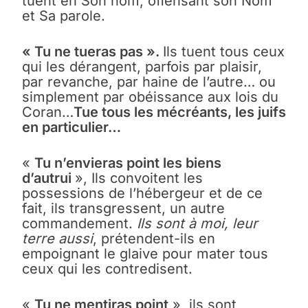
tuent en Son nom, offensant son Nom
et Sa parole.
« Tu ne tueras pas ».
Ils tuent tous ceux
qui les dérangent, parfois par plaisir,
par revanche, par haine de l’autre… ou
simplement par obéissance aux lois du
Coran…
Tue tous les mécréants, les juifs
en particulier…
«
Tu n’envieras point les biens
d’autrui
», Ils convoitent les
possessions de l’hébergeur et de ce
fait, ils transgressent, un autre
commandement.
Ils sont à moi, leur
terre aussi
, prétendent-ils en
empoignant le glaive pour mater tous
ceux qui les contredisent.
«
Tu ne mentiras point
», ils sont