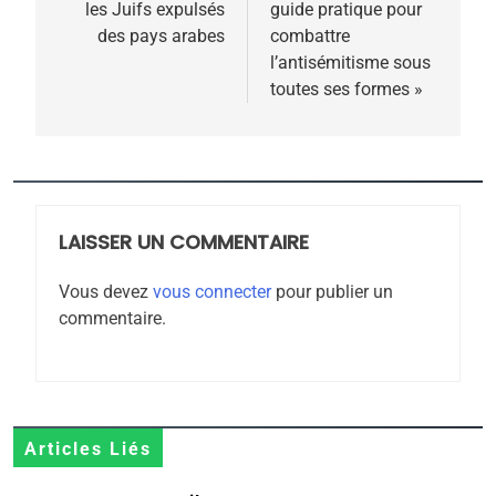
les Juifs expulsés
guide pratique pour
l’article
des pays arabes
combattre
l’antisémitisme sous
toutes ses formes »
5
2025, l’année la plus
meurtrière selon le
rapport d’ADL contre
LAISSER UN COMMENTAIRE
FRANCE
ISRAÉL
l’antisémitisme
Vous devez
vous connecter
pour publier un
6
commentaire.
FIÈRE, DIGNE ET RÉSILIENTE :
POURQUOI JE REVENDIQUE
MA JUDAÏTE par Thérèse
ISRAÉL
JUDAISME
Zrihen-Dvir
7
Articles Liés
CE QUI NOUS MANQUE –