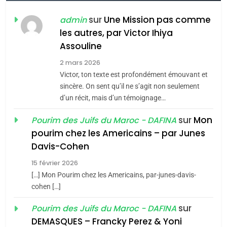
FIÈRE, DIGNE ET RÉSILIENTE :
POURQUOI JE REVENDIQUE
sur
Une Mission pas comme
admin
MA JUDAÏTE par Thérèse
les autres, par Victor Ihiya
ISRAÉL
JUDAISME
Assouline
Zrihen-Dvir
7
2 mars 2026
CE QUI NOUS MANQUE –
Victor, ton texte est profondément émouvant et
Jacques Hadida
sincère. On sent qu’il ne s’agit non seulement
d’un récit, mais d’un témoignage…
JUDAISME
sur
Mon
Pourim des Juifs du Maroc - DAFINA
8
pourim chez les Americains – par Junes
Maroc : Les amandes de
Davis-Cohen
Tafraout, le miel de Tadla
15 février 2026
Azilal consacrés produits
DAFINA
MAROC
[…] Mon Pourim chez les Americains, par-junes-davis-
du terroir
cohen […]
1
Oeil ravageur – Vanessa
sur
Pourim des Juifs du Maroc - DAFINA
De Loya Stauber
DEMASQUES – Francky Perez & Yoni