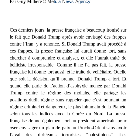
Par Guy Millière
Me
tula
N
ews
A
gency
©
Ces derniers jours, la presse française a beaucoup ironisé sur
le fait que Donald Trump après avoir envisagé des frappes
contre l’Iran, y a renoncé. Si Donald Trump avait procédé à
ces frappes, la presse française lui aurait donné tort, sans
chercher à comprendre et analyser, et elle l’aurait traité de
belliciste irresponsable. Comme il ne l’a pas fait, la presse
française lui donne tort aussi, et le traite de velléitaire. Quelle
que soit la décision qu’il prenne, Donald Trump a tort. Et
quand elle parle de l’action d’asphyxie menée par Donald
Trump contre le régime des mollahs, elle partage les
positions dudit régime sans rappeler que c’est pourtant un
régime criminel et dangereux, le plus inhumain de la Planète
selon tous les indices avec la Corée du Nord. La presse
française donne également tort au président américain pour
oser envisager un plan de paix au Proche-Orient sans avoir
l’aval des dirigeants terroristes “palestiniens”. Les