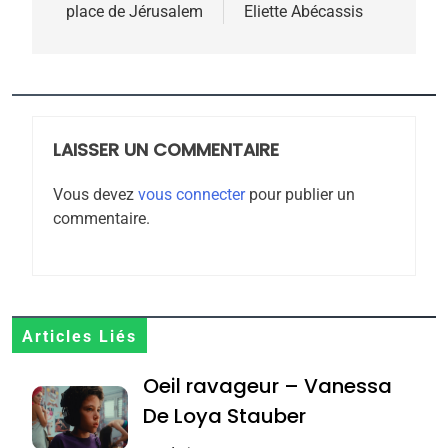
place de Jérusalem
Eliette Abécassis
5
2025, l’année la plus
meurtrière selon le
rapport d’ADL contre
LAISSER UN COMMENTAIRE
FRANCE
ISRAÉL
l’antisémitisme
Vous devez
vous connecter
pour publier un
6
commentaire.
FIÈRE, DIGNE ET RÉSILIENTE :
POURQUOI JE REVENDIQUE
MA JUDAÏTE par Thérèse
ISRAÉL
JUDAISME
Zrihen-Dvir
7
Articles Liés
CE QUI NOUS MANQUE –
Oeil ravageur – Vanessa
Jacques Hadida
De Loya Stauber
JUDAISME