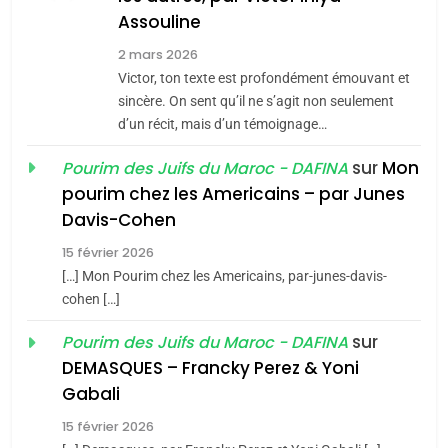
Assouline
Zrihen-Dvir
7
2 mars 2026
CE QUI NOUS MANQUE –
Victor, ton texte est profondément émouvant et
Jacques Hadida
sincère. On sent qu’il ne s’agit non seulement
d’un récit, mais d’un témoignage…
JUDAISME
sur
Mon
Pourim des Juifs du Maroc - DAFINA
8
pourim chez les Americains – par Junes
Maroc : Les amandes de
Davis-Cohen
Tafraout, le miel de Tadla
15 février 2026
Azilal consacrés produits
DAFINA
MAROC
[…] Mon Pourim chez les Americains, par-junes-davis-
du terroir
cohen […]
1
Oeil ravageur – Vanessa
sur
Pourim des Juifs du Maroc - DAFINA
De Loya Stauber
DEMASQUES – Francky Perez & Yoni
5
Gabali
CINEMA
ISRAÉL
2025, l’année la plus
15 février 2026
meurtrière selon le rapport
2