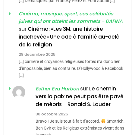
[…] Demasques, par Francky Perez et Yoni Gabali […]
«Tu dis génocide, je dis
d’ADL contre
FRANCE
ISRAÉL
guerre»: La nouvelle
Cinéma, musique, sport, ces célébrités
l’antisémitisme
juives qui ont atteint les sommets - DAFINA
chanson de Boy George
6
ISRAÉL
JUDAISME
FIÈRE, DIGNE ET RÉSILIENTE :
sur
Cinéma: «Les 3M, une histoire
inachevée» Une ode à l’amitié au-delà
POURQUOI JE REVENDIQUE
3
de la religion
MA JUDAÏTE par Thérèse
Tout sur la Nostalgie
ISRAÉL
JUDAISME
Zrihen-Dvir
28 décembre 2025
SOUVENIRS
[…] carrière et croyances religieuses fortes n’a donc rien
7
CE QUI NOUS MANQUE –
d’impossible, bien au contraire. D’Hollywood à Facebook
[…]
Jacques Hadida
4
Accords d’Isaac:
sur
Le chemin
JUDAISME
Esther Eva Harbon
l’alliance pourrait
vers la paix ne peut pas être pavé
s’étendre à 13 pays
8
de mépris – Ronald S. Lauder
ISRAÉL
JUDAISME
Maroc : Les amandes de
d’Amérique latine
30 octobre 2025
Tafraout, le miel de Tadla
5
Bravo ! Je suis tout à fait d'accord.
Smotrich,
2025, l’année la plus
Azilal consacrés produits
DAFINA
MAROC
Ben Gvir et les Religieux extrêmistes vivent dans
meurtrière selon le
du terroir