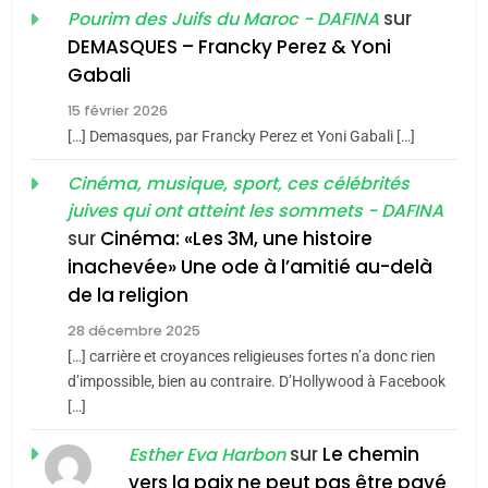
Oeil ravageur – Vanessa
sur
Pourim des Juifs du Maroc - DAFINA
De Loya Stauber
DEMASQUES – Francky Perez & Yoni
5
Gabali
CINEMA
ISRAÉL
2025, l’année la plus
15 février 2026
meurtrière selon le rapport
2
[…] Demasques, par Francky Perez et Yoni Gabali […]
«Tu dis génocide, je dis
d’ADL contre
FRANCE
ISRAÉL
guerre»: La nouvelle
Cinéma, musique, sport, ces célébrités
l’antisémitisme
juives qui ont atteint les sommets - DAFINA
chanson de Boy George
6
ISRAÉL
JUDAISME
FIÈRE, DIGNE ET RÉSILIENTE :
sur
Cinéma: «Les 3M, une histoire
inachevée» Une ode à l’amitié au-delà
POURQUOI JE REVENDIQUE
3
de la religion
MA JUDAÏTE par Thérèse
Tout sur la Nostalgie
ISRAÉL
JUDAISME
Zrihen-Dvir
28 décembre 2025
SOUVENIRS
[…] carrière et croyances religieuses fortes n’a donc rien
7
CE QUI NOUS MANQUE –
d’impossible, bien au contraire. D’Hollywood à Facebook
[…]
Jacques Hadida
4
Accords d’Isaac:
sur
Le chemin
JUDAISME
Esther Eva Harbon
l’alliance pourrait
vers la paix ne peut pas être pavé