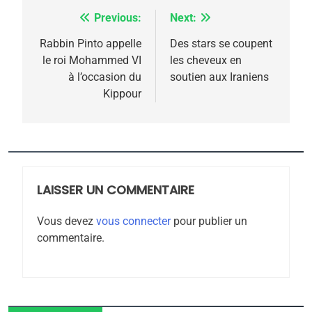
Previous:
Next:
Navigation
de
Rabbin Pinto appelle
Des stars se coupent
le roi Mohammed VI
les cheveux en
l’article
à l’occasion du
soutien aux Iraniens
Kippour
5
2025, l’année la plus
meurtrière selon le
rapport d’ADL contre
LAISSER UN COMMENTAIRE
FRANCE
ISRAÉL
l’antisémitisme
Vous devez
vous connecter
pour publier un
6
commentaire.
FIÈRE, DIGNE ET RÉSILIENTE :
POURQUOI JE REVENDIQUE
MA JUDAÏTE par Thérèse
ISRAÉL
JUDAISME
Zrihen-Dvir