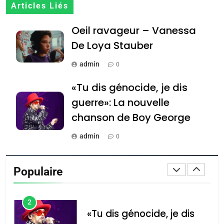
7
Articles Liés
CE QUI NOUS MANQUE –
Oeil ravageur – Vanessa
Jacques Hadida
De Loya Stauber
JUDAISME
admin
0
8
Maroc : Les amandes de
«Tu dis génocide, je dis
Tafraout, le miel de Tadla
guerre»: La nouvelle
Azilal consacrés produits
DAFINA
MAROC
chanson de Boy George
du terroir
1
admin
0
Oeil ravageur – Vanessa
Tout sur la Nostalgie
De Loya Stauber
Populaire
admin
CINEMA
ISRAÉL
0
2
Accords d’Isaac: l’alliance
נשיא המדינה יצחק
«Tu dis génocide, je dis
הרצוג נפגש עם
pourrait s’étendre à 13