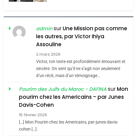
l’antisémitisme
6
FIÈRE, DIGNE ET RÉSILIENTE :
POURQUOI JE REVENDIQUE
sur
Une Mission pas comme
admin
MA JUDAÏTE par Thérèse
les autres, par Victor Ihiya
ISRAÉL
JUDAISME
Assouline
Zrihen-Dvir
7
2 mars 2026
CE QUI NOUS MANQUE –
Victor, ton texte est profondément émouvant et
Jacques Hadida
sincère. On sent qu’il ne s’agit non seulement
d’un récit, mais d’un témoignage…
JUDAISME
sur
Mon
Pourim des Juifs du Maroc - DAFINA
8
pourim chez les Americains – par Junes
Maroc : Les amandes de
Davis-Cohen
Tafraout, le miel de Tadla
15 février 2026
Azilal consacrés produits
DAFINA
MAROC
[…] Mon Pourim chez les Americains, par-junes-davis-
du terroir
cohen […]
1